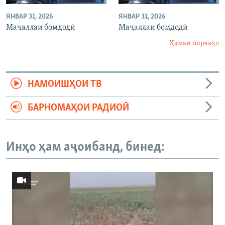
ЯНВАР 31, 2026
ЯНВАР 31, 2026
Маҷаллаи бомдодӣ
Маҷаллаи бомдодӣ
Ҳамаи порчаҳо
НАМОИШҲОИ ТВ
БАРНОМАҲОИ РАДИОӢ
Инҳо ҳам аҷоибанд, бинед: