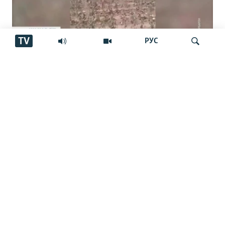
TV
РУС
Пахтакорони Фархор аз тақсими об
шикоят доранд
Ҷустуҷӯ