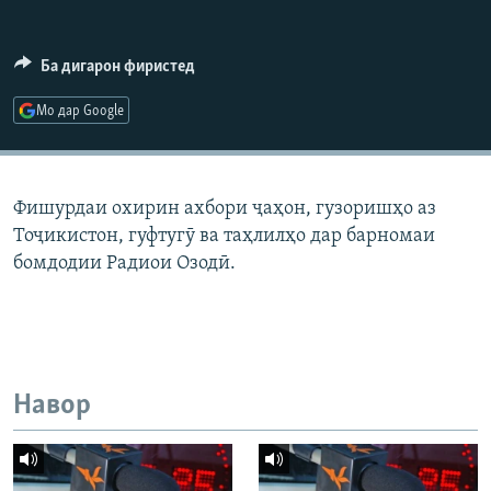
ГУЗОРИШҲОИ РАДИОӢ
Русский
Ба дигарон фиристед
ПАЙГИРӢ КУНЕД
Мо дар Google
Фишурдаи охирин ахбори ҷаҳон, гузоришҳо аз
Тоҷикистон, гуфтугӯ ва таҳлилҳо дар барномаи
Ҳамаи сомонаҳои RFE/RL
бомдодии Радиои Озодӣ.
Навор