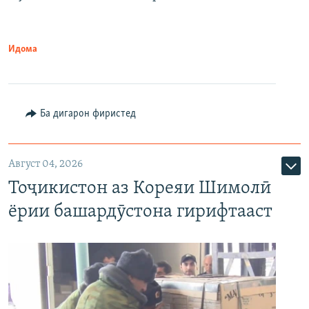
Идома
Ба дигарон фиристед
Август 04, 2026
Тоҷикистон аз Кореяи Шимолӣ
ёрии башардӯстона гирифтааст