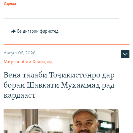
Идома
Ба дигарон фиристед
Август 05, 2026
Мирзонабии Холиқзод
Вена талаби Тоҷикистонро дар
бораи Шавкати Муҳаммад рад
кардааст