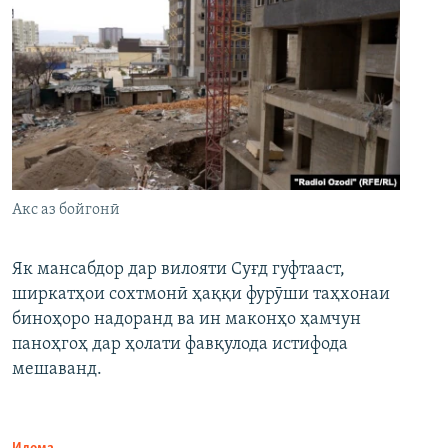
Акс аз бойгонӣ
Як мансабдор дар вилояти Суғд гуфтааст,
ширкатҳои сохтмонӣ ҳаққи фурӯши таҳхонаи
биноҳоро надоранд ва ин маконҳо ҳамчун
паноҳгоҳ дар ҳолати фавқулода истифода
мешаванд.