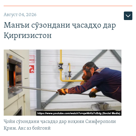
Август 04, 2026
Манъи сӯзондани ҷасадҳо дар
Қирғизистон
Ҷойи сӯзондани ҷасадҳо дар ноҳияи Симферополи
Қрим. Акс аз бойгонӣ