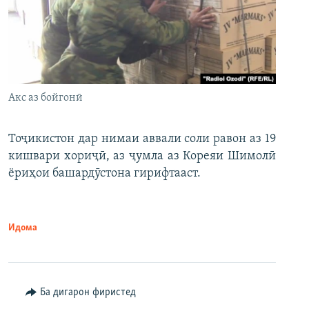
Акс аз бойгонӣ
Тоҷикистон дар нимаи аввали соли равон аз 19
кишвари хориҷӣ, аз ҷумла аз Кореяи Шимолӣ
ёриҳои башардӯстона гирифтааст.
Идома
Ба дигарон фиристед