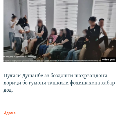
Пулиси Душанбе аз боздошти шаҳрвандони
хориҷӣ бо гумони ташкили фоҳишахона хабар
дод.
Идома