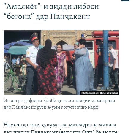
"Амалиёт"-и зидди либоси
“бегона” дар Панҷакент
Ин аксро дафтари Ҳизби ҳокими халқии демократӣ
дар Панҷакент рӯзи 4-уми август нашр кард
Намояндагони ҳукумат ва маъмурони милиса
дар шаҳри Панҷакент (вилояти Суғд) ба зидди,