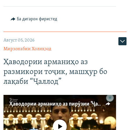
Ба дигарон фиристед
Август 05, 2026
Мирзонабии Холиқзод
Ҳаводории арманиҳо аз
размикори тоҷик, машҳур бо
лақаби “Ҷаллод”
Ҳаводории арманиҳо аз пирӯзии "Ҷаллод"-и тоҷик
Феълан кор намекунад