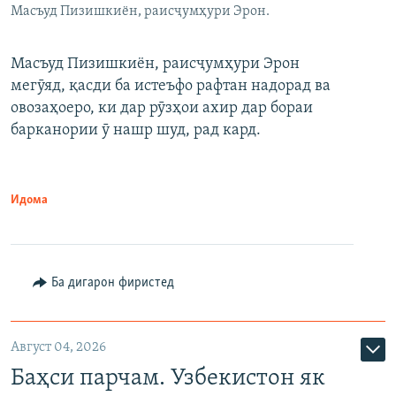
Масъуд Пизишкиён, раисҷумҳури Эрон.
Масъуд Пизишкиён, раисҷумҳури Эрон
мегӯяд, қасди ба истеъфо рафтан надорад ва
овозаҳоеро, ки дар рӯзҳои ахир дар бораи
барканории ӯ нашр шуд, рад кард.
Идома
Ба дигарон фиристед
Август 04, 2026
Баҳси парчам. Узбекистон як