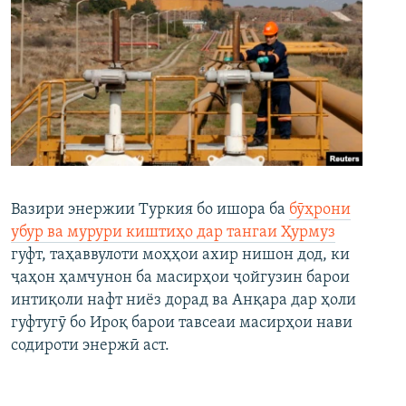
Вазири энержии Туркия бо ишора ба
бӯҳрони
убур ва мурури киштиҳо дар тангаи Ҳурмуз
гуфт, таҳаввулоти моҳҳои ахир нишон дод, ки
ҷаҳон ҳамчунон ба масирҳои ҷойгузин барои
интиқоли нафт ниёз дорад ва Анқара дар ҳоли
гуфтугӯ бо Ироқ барои тавсеаи масирҳои нави
содироти энержӣ аст.