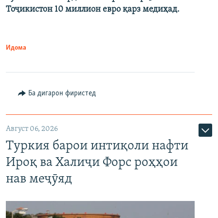
Тоҷикистон 10 миллион евро қарз медиҳад.
Идома
Ба дигарон фиристед
Август 06, 2026
Туркия барои интиқоли нафти
Ироқ ва Халиҷи Форс роҳҳои
нав меҷӯяд