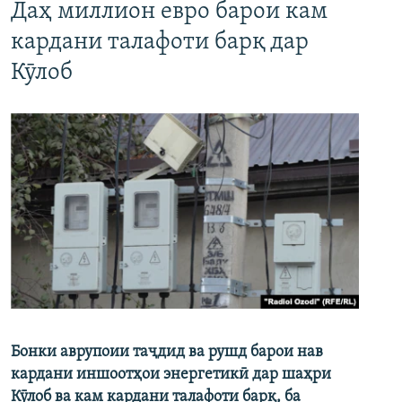
Даҳ миллион евро барои кам
кардани талафоти барқ дар
Кӯлоб
Бонки аврупоии таҷдид ва рушд барои нав
кардани иншоотҳои энергетикӣ дар шаҳри
Кӯлоб ва кам кардани талафоти барқ, ба