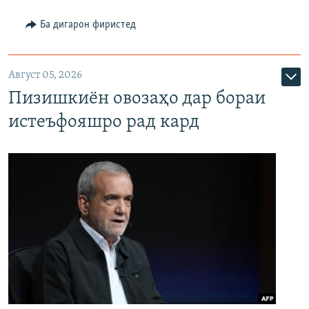
Ба дигарон фиристед
Август 05, 2026
Пизишкиён овозаҳо дар бораи
истеъфояшро рад кард