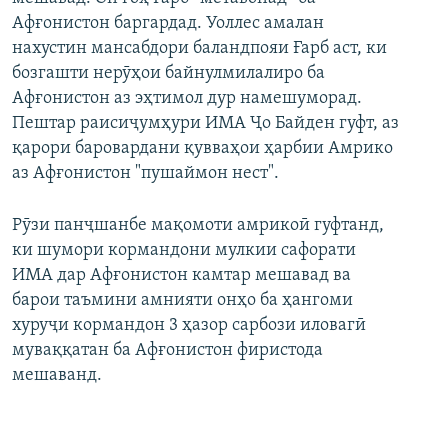
Афғонистон баргардад. Уоллес амалан
нахустин мансабдори баландпояи Ғарб аст, ки
бозгашти нерӯҳои байнулмилалиро ба
Афғонистон аз эҳтимол дур намешуморад.
Пештар раисиҷумҳури ИМА Ҷо Байден гуфт, аз
қарори баровардани қувваҳои ҳарбии Амрико
аз Афғонистон "пушаймон нест".
Рӯзи панҷшанбе мақомоти амрикоӣ гуфтанд,
ки шумори кормандони мулкии сафорати
ИМА дар Афғонистон камтар мешавад ва
барои таъмини амнияти онҳо ба ҳангоми
хуруҷи кормандон 3 ҳазор сарбози иловагӣ
муваққатан ба Афғонистон фиристода
мешаванд.