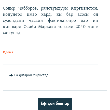
Содир Ҷабборов, раисҷумҳури Қирғизистон,
қонунеро имзо кард, ки бар асоси он
сӯзондани ҷасади фавтидагонро дар ин
кишвари Осиёи Марказӣ то соли 2040 манъ
мекунад.
Идома
Ба дигарон фиристед
Ёфтҳои бештар