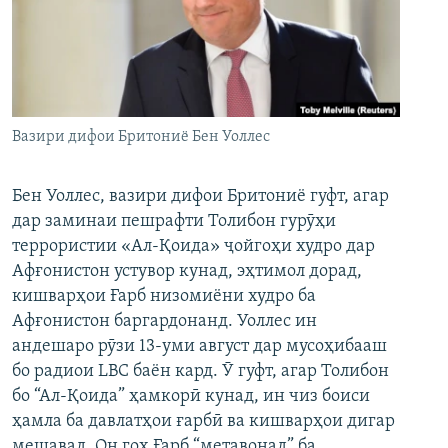
ГУЗОРИШҲОИ РАДИОӢ
Русский
ПАЙГИРӢ КУНЕД
Вазири дифои Бритониё Бен Уоллес
Бен Уоллес, вазири дифои Бритониё гуфт, агар
дар заминаи пешрафти Толибон гурӯҳи
Ҳамаи сомонаҳои RFE/RL
террористии «Ал-Қоида» ҷойгоҳи худро дар
Афғонистон устувор кунад, эҳтимол дорад,
кишварҳои Ғарб низомиёни худро ба
Афғонистон баргардонанд. Уоллес ин
андешаро рӯзи 13-уми август дар мусоҳибааш
бо радиои LBC баён кард. Ӯ гуфт, агар Толибон
бо “Ал-Қоида” ҳамкорӣ кунад, ин чиз боиси
ҳамла ба давлатҳои ғарбӣ ва кишварҳои дигар
мешавад. Он гоҳ Ғарб “метавонад” ба