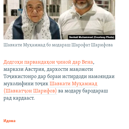
Шавкати Муҳаммад бо модараш Шарофат Шарифова
Додгоҳи парвандаҳои ҷиноӣ дар Вена
,
маркази Австрия, дархости мақомоти
Тоҷикистонро дар бораи истирдоди намояндаи
мухолифини тоҷик
Шавкати Муҳаммад
(Шавкатҷон Шарифов)
ва модару бародараш
рад кардааст.
Идома