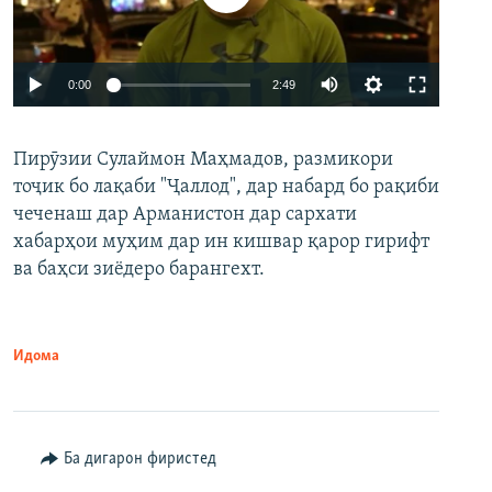
Auto
0:00
2:49
240p
Пирӯзии Сулаймон Маҳмадов, размикори
360p
тоҷик бо лақаби "Ҷаллод", дар набард бо рақиби
480p
Auto
240p
360p
480p
чеченаш дар Арманистон дар сархати
720p
хабарҳои муҳим дар ин кишвар қарор гирифт
720p
1080p
ва баҳси зиёдеро барангехт.
1080p
Идома
Ба дигарон фиристед