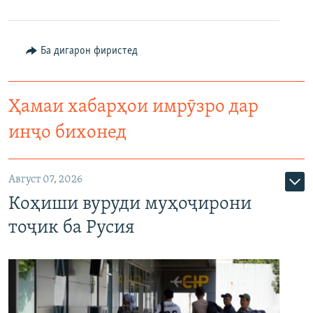
Ба дигарон фиристед
Ҳамаи хабарҳои имрӯзро дар
инҷо бихонед
Август 07, 2026
Коҳиши вуруди муҳоҷирони
тоҷик ба Русия