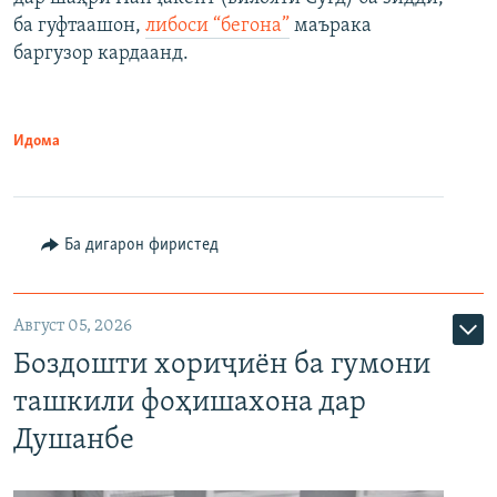
ба гуфтаашон,
либоси “бегона”
маърака
баргузор кардаанд.
Идома
Ба дигарон фиристед
Август 05, 2026
Боздошти хориҷиён ба гумони
ташкили фоҳишахона дар
Душанбе