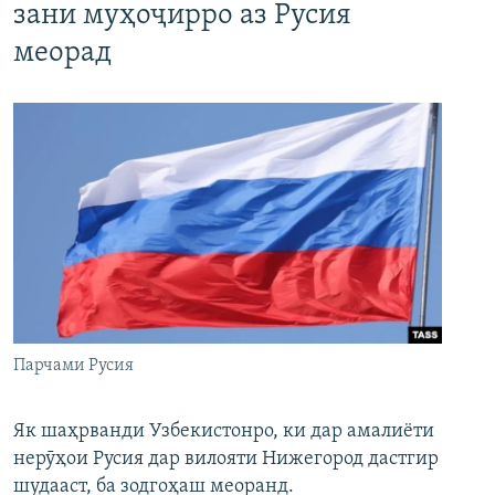
зани муҳоҷирро аз Русия
меорад
Парчами Русия
Як шаҳрванди Узбекистонро, ки дар амалиёти
нерӯҳои Русия дар вилояти Нижегород дастгир
шудааст, ба зодгоҳаш меоранд.