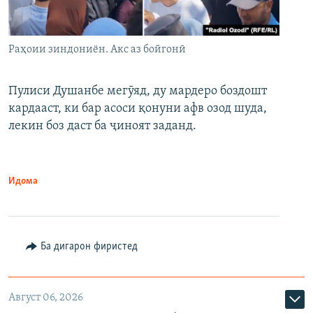
Раҳоии зиндониён. Акс аз бойгонӣ
Пулиси Душанбе мегӯяд, ду мардеро боздошт
кардааст, ки бар асоси қонуни афв озод шуда,
лекин боз даст ба ҷиноят заданд.
Идома
Ба дигарон фиристед
Август 06, 2026