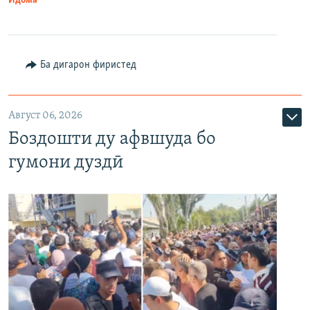
Идома
Ба дигарон фиристед
Август 06, 2026
Боздошти ду афвшуда бо
гумони дуздӣ