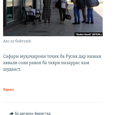
Акс аз бойгонӣ.
Сафари муҳоҷирони тоҷик ба Русия дар нимаи
аввали соли равон ба таври назаррас кам
шудааст.
Идома
Ба дигарон фиристед