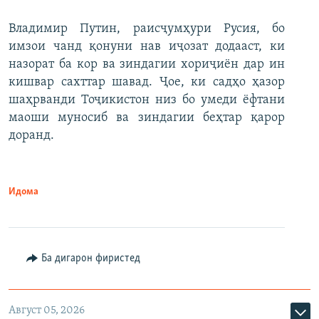
Владимир Путин, раисҷумҳури Русия, бо
имзои чанд қонуни нав иҷозат додааст, ки
назорат ба кор ва зиндагии хориҷиён дар ин
кишвар сахттар шавад. Ҷое, ки садҳо ҳазор
шаҳрванди Тоҷикистон низ бо умеди ёфтани
маоши муносиб ва зиндагии беҳтар қарор
доранд.
Идома
Ба дигарон фиристед
Август 05, 2026