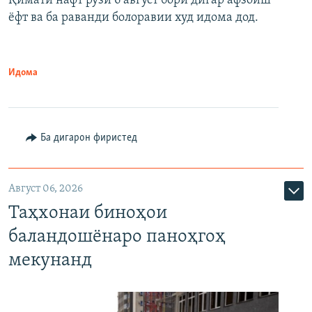
Қимати нафт рӯзи 6 август бори дигар афзоиш
ёфт ва ба раванди болоравии худ идома дод.
Идома
Ба дигарон фиристед
Август 06, 2026
Таҳхонаи биноҳои
баландошёнаро паноҳгоҳ
мекунанд