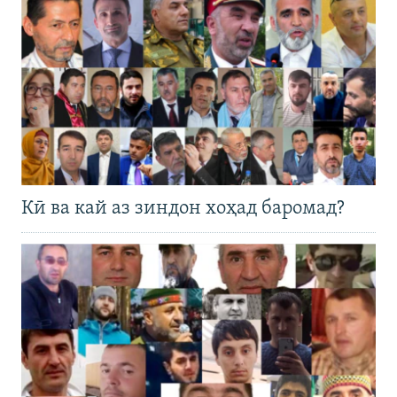
Кӣ ва кай аз зиндон хоҳад баромад?