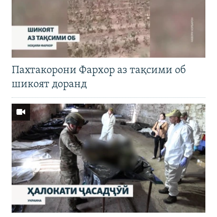
Пахтакорони Фархор аз тақсими об
шикоят доранд