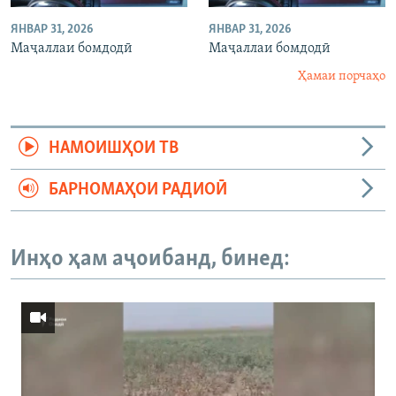
ЯНВАР 31, 2026
ЯНВАР 31, 2026
Маҷаллаи бомдодӣ
Маҷаллаи бомдодӣ
Ҳамаи порчаҳо
НАМОИШҲОИ ТВ
БАРНОМАҲОИ РАДИОӢ
Инҳо ҳам аҷоибанд, бинед: