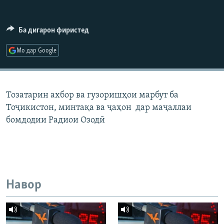
ГУЗОРИШҲОИ РАДИОӢ
Русский
Ба дигарон фиристед
ПАЙГИРӢ КУНЕД
Мо дар Google
Тозатарин ахбор ва гузоришҳои марбут ба
Тоҷикистон, минтақа ва ҷаҳон дар маҷаллаи
Ҳамаи сомонаҳои RFE/RL
бомдодии Радиои Озодӣ
Навор