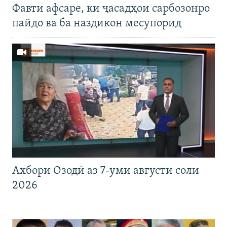
Фавти афсаре, ки ҷасадҳои сарбозонро
пайдо ва ба наздикон месупорид
Ахбори Озодӣ аз 7-уми августи соли
2026