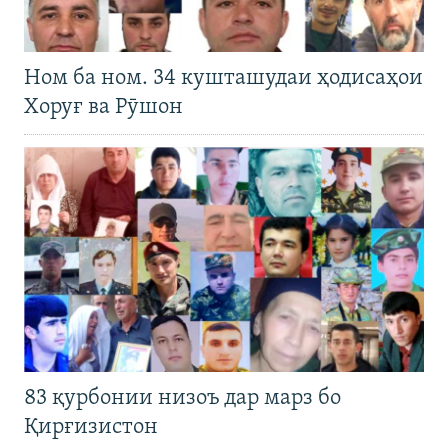
Ном ба ном. 34 кушташудаи ҳодисаҳои
Хоруғ ва Рӯшон
83 қурбонии низоъ дар марз бо
Қирғизистон