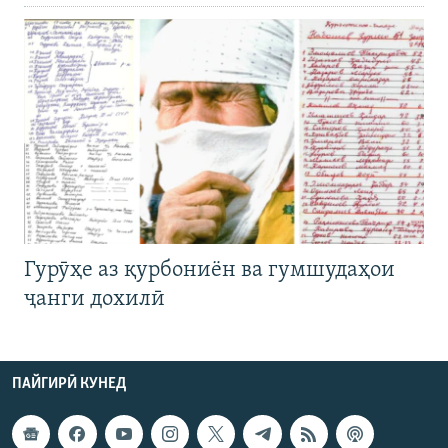
Гурӯҳе аз қурбониён ва гумшудаҳои
ҷанги дохилӣ
ПАЙГИРӢ КУНЕД