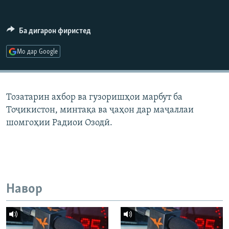
ГУЗОРИШҲОИ РАДИОӢ
Русский
Ба дигарон фиристед
ПАЙГИРӢ КУНЕД
Мо дар Google
Тозатарин ахбор ва гузоришҳои марбут ба
Тоҷикистон, минтақа ва ҷаҳон дар маҷаллаи
Ҳамаи сомонаҳои RFE/RL
шомгоҳии Радиои Озодӣ.
Навор