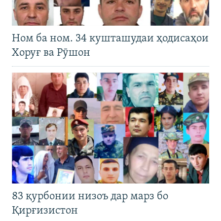
Ном ба ном. 34 кушташудаи ҳодисаҳои
Хоруғ ва Рӯшон
83 қурбонии низоъ дар марз бо
Қирғизистон