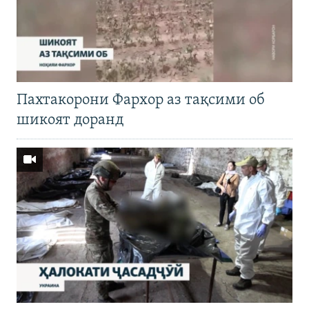
Пахтакорони Фархор аз тақсими об
шикоят доранд