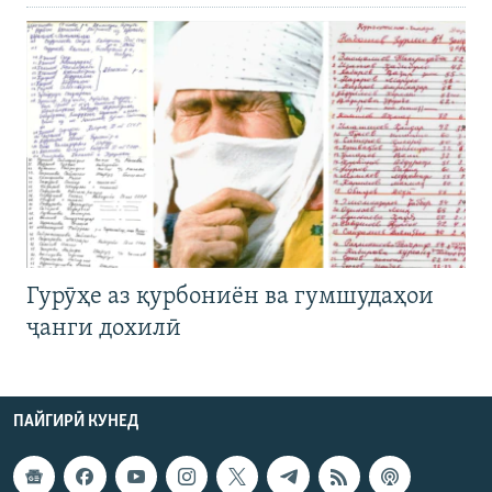
Гурӯҳе аз қурбониён ва гумшудаҳои
ҷанги дохилӣ
ПАЙГИРӢ КУНЕД