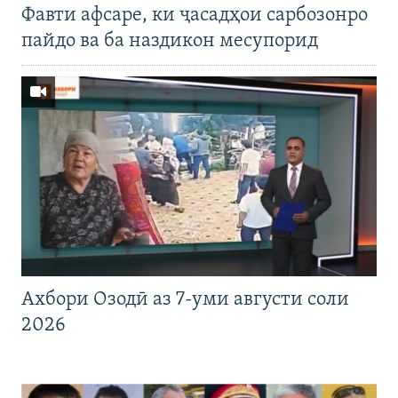
Фавти афсаре, ки ҷасадҳои сарбозонро
пайдо ва ба наздикон месупорид
Ахбори Озодӣ аз 7-уми августи соли
2026