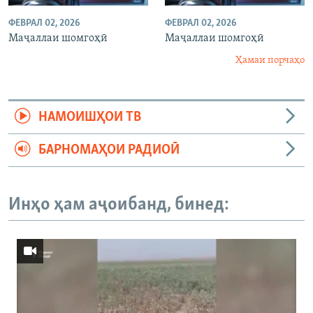
ФЕВРАЛ 02, 2026
ФЕВРАЛ 02, 2026
Маҷаллаи шомгоҳӣ
Маҷаллаи шомгоҳӣ
Ҳамаи порчаҳо
НАМОИШҲОИ ТВ
БАРНОМАҲОИ РАДИОӢ
Инҳо ҳам аҷоибанд, бинед: