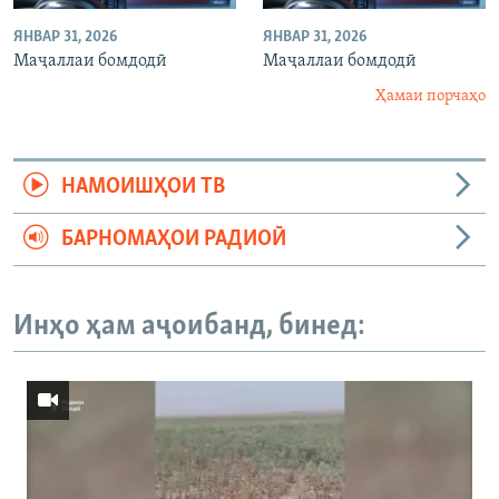
ЯНВАР 31, 2026
ЯНВАР 31, 2026
Маҷаллаи бомдодӣ
Маҷаллаи бомдодӣ
Ҳамаи порчаҳо
НАМОИШҲОИ ТВ
БАРНОМАҲОИ РАДИОӢ
Инҳо ҳам аҷоибанд, бинед: