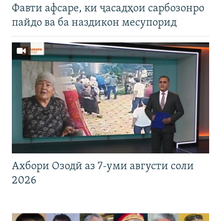
Фавти афсаре, ки ҷасадҳои сарбозонро
пайдо ва ба наздикон месупорид
Ахбори Озодӣ аз 7-уми августи соли
2026