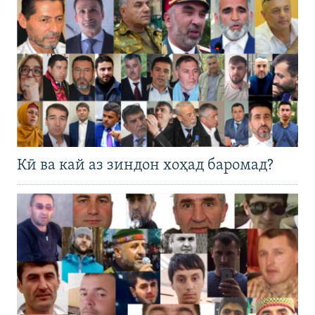
Кӣ ва кай аз зиндон хоҳад баромад?