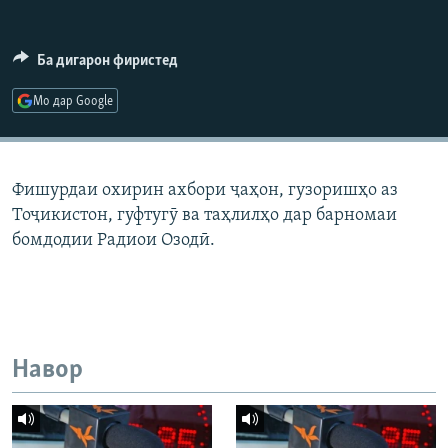
ГУЗОРИШҲОИ РАДИОӢ
Русский
Ба дигарон фиристед
ПАЙГИРӢ КУНЕД
Мо дар Google
Фишурдаи охирин ахбори ҷаҳон, гузоришҳо аз
Тоҷикистон, гуфтугӯ ва таҳлилҳо дар барномаи
Ҳамаи сомонаҳои RFE/RL
бомдодии Радиои Озодӣ.
Навор