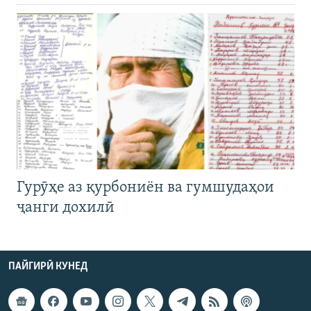
Гурӯҳе аз қурбониён ва гумшудаҳои
ҷанги дохилӣ
ПАЙГИРӢ КУНЕД