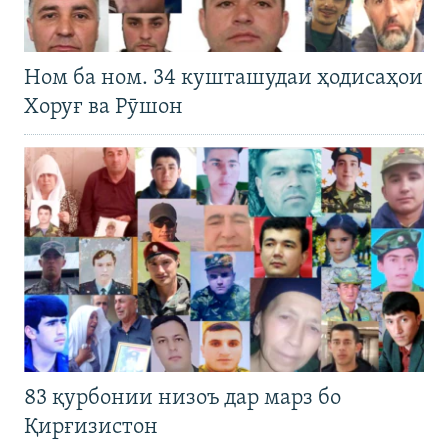
Ном ба ном. 34 кушташудаи ҳодисаҳои
Хоруғ ва Рӯшон
83 қурбонии низоъ дар марз бо
Қирғизистон