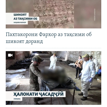
Пахтакорони Фархор аз тақсими об
шикоят доранд