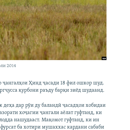
оли 2014
р ҷангалҳои Ҳинд ҷасади 18 фил ошкор шуд.
ургҷусса қурбони раъду барқи зиёд шудаанд.
к деҳа дар рӯи ду баландӣ ҷасадҳои хобидаи
азорати хоҷагии ҷангали аёлат гуфтанд, ки
лодда нашудааст. Мақомот гуфтанд, ки ин
 фурсат ба хотири мушаххас кардани сабаби