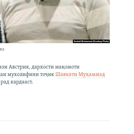
ва
ази Австрия, дархости мақомоти
даи мухолифини тоҷик
Шавкати Муҳаммад
рад кардааст.