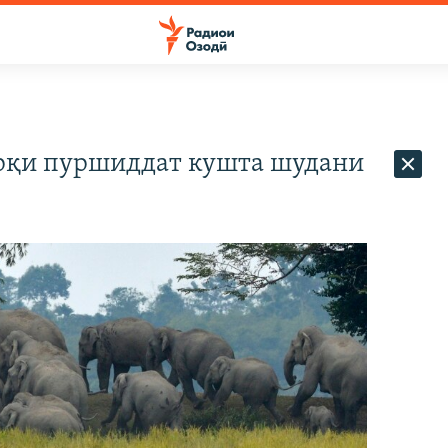
арқи пуршиддат кушта шудани