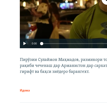
0:00
Пирӯзии Сулаймон Маҳмадов, размикори тоҷи
рақиби чеченаш дар Арманистон дар сарха
гирифт ва баҳси зиёдеро барангехт.
Идома
Auto
240p
720p