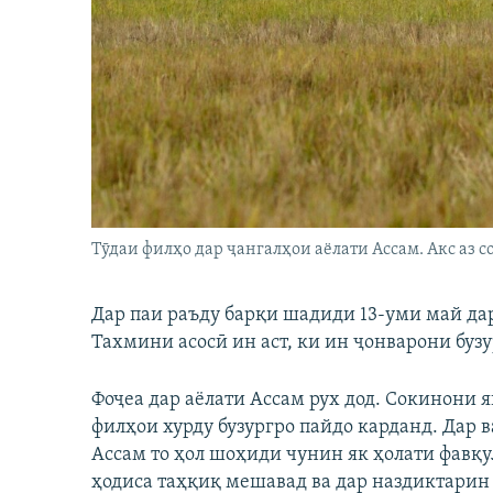
ГУЗОРИШҲОИ РАДИОӢ
Тӯдаи филҳо дар ҷангалҳои аёлати Ассам. Акс аз с
Дар паи раъду барқи шадиди 13-уми май да
Тахмини асосӣ ин аст, ки ин ҷонварони буз
Фоҷеа дар аёлати Ассам рух дод. Сокинони я
филҳои хурду бузургро пайдо карданд. Дар в
Ассам то ҳол шоҳиди чунин як ҳолати фавқу
ҳодиса таҳқиқ мешавад ва дар наздиктарин