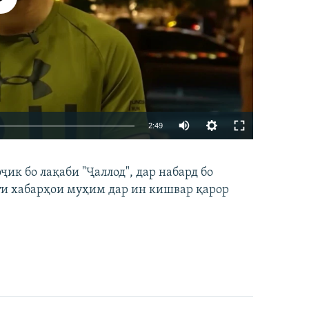
Auto
2:49
240p
EMBED
БА ДИГАРОН ФИРИСТЕД
к бо лақаби "Ҷаллод", дар набард бо
360p
ти хабарҳои муҳим дар ин кишвар қарор
480p
720p
1080p
360p
480p
1080p