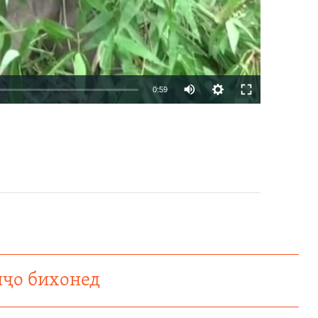
Auto
0:59
240p
EMBED
БА ДИГАРОН ФИРИСТЕД
360p
480p
720p
1080p
360p
480p
1080p
нҷо бихонед