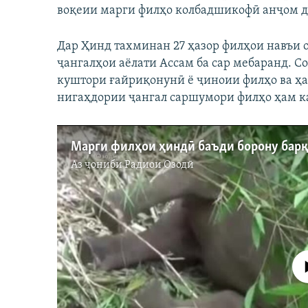
воқеии марги филҳо колбадшикофӣ анҷом д
Дар Ҳинд тахминан 27 ҳазор филҳои навъи о
ҷангалҳои аёлати Ассам ба сар мебаранд. С
куштори ғайриқонунӣ ё ҷиноии филҳо ва ҳ
нигаҳдории ҷангал саршумори филҳо ҳам к
Марги филҳои ҳиндӣ баъди борону бар
Аз ҷониби
Радиои Озодӣ
Феълан ко