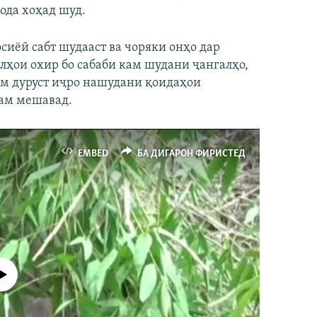
ода хоҳад шуд.
сиёӣ сабт шудааст ва чоряки онҳо дар
олҳои охир бо сабаби кам шудани ҷангалҳо,
ам дуруст иҷро нашудани қоидаҳои
ам мешавад.
қ
EMBED
БА ДИГАРОН ФИРИСТЕД
р намекунад