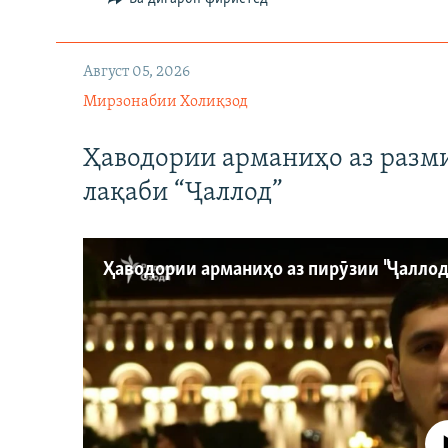
Август 05, 2026
Мирзонабии Холиқзод
Ҳаводории арманиҳо аз разм
лақаби “Ҷаллод”
Феълан ко