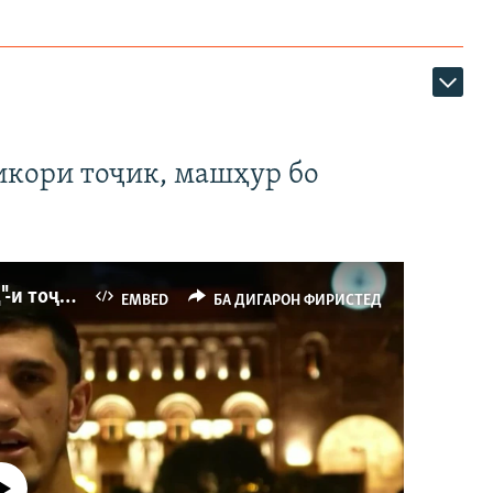
икори тоҷик, машҳур бо
Ҳаводории арманиҳо аз пирӯзии "Ҷаллод"-и тоҷик
EMBED
БА ДИГАРОН ФИРИСТЕД
р намекунад