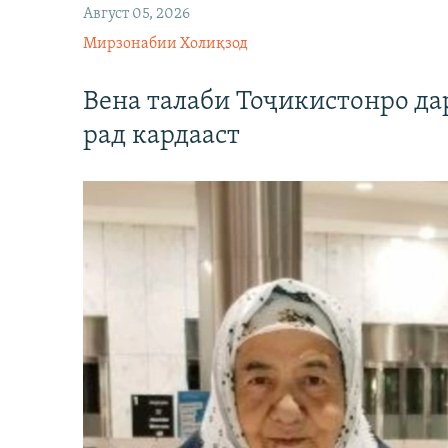
Август 05, 2026
Мирзонабии Холиқзод
Вена талаби Тоҷикистонро д
рад кардааст