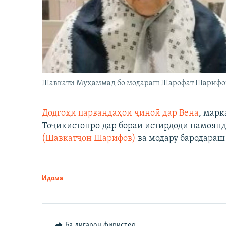
Шавкати Муҳаммад бо модараш Шарофат Шарифо
Додгоҳи парвандаҳои ҷиноӣ дар Вена
, марк
Тоҷикистонро дар бораи истирдоди намоян
(Шавкатҷон Шарифов)
ва модару бародараш 
Идома
Ба дигарон фиристед