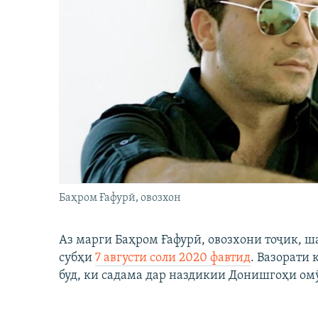
Баҳром Ғафурӣ, овозхон
Аз марги Баҳром Ғафурӣ, овозхони тоҷик, ш
субҳи
7 августи соли 2020 фавтид
. Вазорати
буд, ки садама дар наздикии Донишгоҳи ом