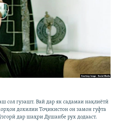
аш сол гузашт. Вай дар як садамаи нақлиётӣ
 корҳои дохилии Тоҷикистон он замон гуфта
ӯзгорӣ дар шаҳри Душанбе рух додааст.