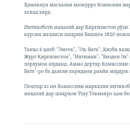
Ҳамакнун масъалаи мазкурро Комисияи ма
хоҳад кард.
Интихоботи маҳаллӣ дар Қирғизистон рӯзи 1
курсии маҷлиси шаҳрии Бишкек 1820 номзад
Танҳо 6 ҳизб: "Эмгек", "Оқ-Бата", Ҳизби ха
Журт Қирғизистон", "Интимик", "Бизден Эл" 
порлумон шуданд. Аммо дертар Комиссияи 
Бата"-ро ба далели харидани раъйи мардум 
Пештар аз ин Комиссияи марказии интихоб
маҳаллӣ дар шаҳрҳои Ӯшу Токмакро ҳам бек