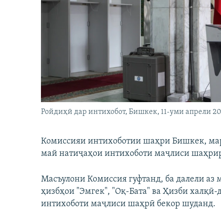
ГУЗОРИШҲОИ РАДИОӢ
Ройдиҳӣ дар интихобот, Бишкек, 11-уми апрели 20
Комиссияи интихоботии шаҳри Бишкек, марк
май натиҷаҳои интихоботи маҷлиси шаҳрир
Масъулони Комиссия гуфтанд, ба далели аз
ҳизбҳои "Эмгек", "Оқ-Бата" ва Ҳизби халқ
интихоботи маҷлиси шаҳрӣ бекор шуданд.