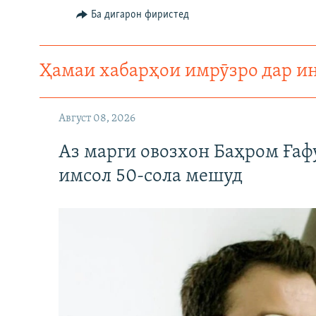
Ба дигарон фиристед
Ҳамаи хабарҳои имрӯзро дар и
Август 08, 2026
Аз марги овозхон Баҳром Ғаф
имсол 50-сола мешуд