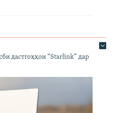
би дастгоҳҳои “Starlink” дар