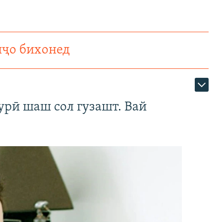
нҷо бихонед
урӣ шаш сол гузашт. Вай