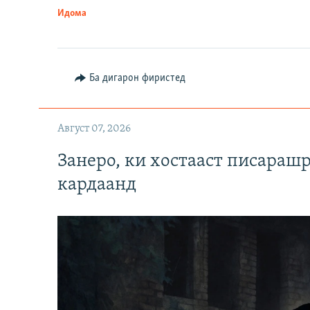
Идома
Ба дигарон фиристед
Август 07, 2026
Занеро, ки хостааст писараш
кардаанд