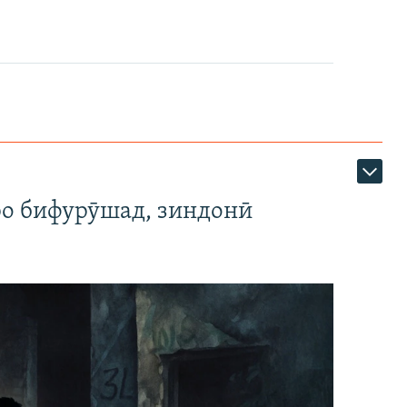
ро бифурӯшад, зиндонӣ