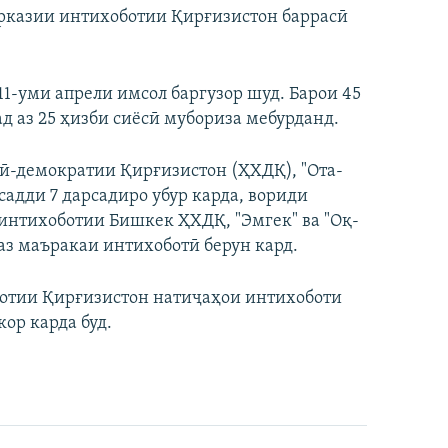
рказии интихоботии Қирғизистон баррасӣ
1-уми апрели имсол баргузор шуд. Барои 45
 аз 25 ҳизби сиёсӣ мубориза мебурданд.
лқӣ-демократии Қирғизистон (ҲХДҚ), "Ота-
садди 7 дарсадиро убур карда, вориди
интихоботии Бишкек ҲХДҚ, "Эмгек" ва "Оқ-
аз маъракаи интихоботӣ берун кард.
отии Қирғизистон натиҷаҳои интихоботи
ор карда буд.