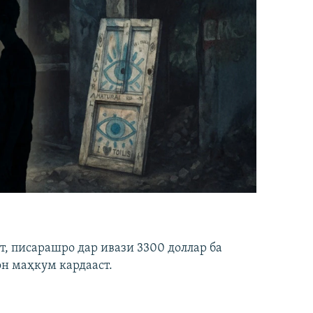
ст, писарашро дар ивази 3300 доллар ба
он маҳкум кардааст.