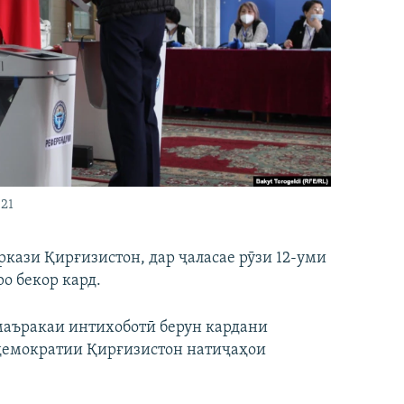
21
ази Қирғизистон, дар ҷаласае рӯзи 12-уми
о бекор кард.
 маъракаи интихоботӣ берун кардани
ӣ-демократии Қирғизистон натиҷаҳои