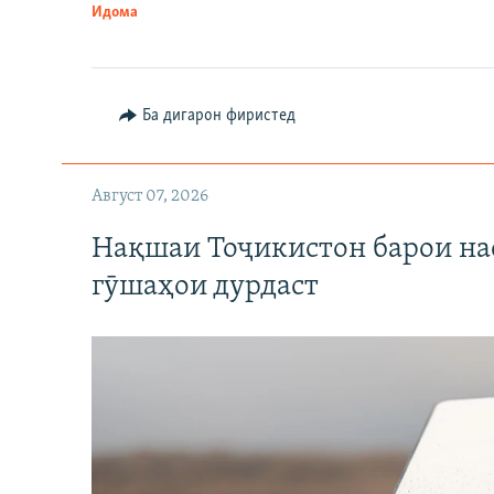
Идома
Ба дигарон фиристед
Август 07, 2026
Нақшаи Тоҷикистон барои нас
гӯшаҳои дурдаст