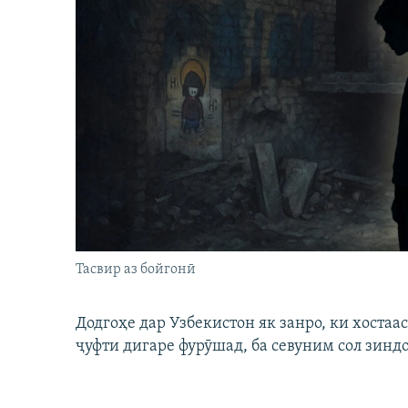
Тасвир аз бойгонӣ
Додгоҳе дар Узбекистон як занро, ки хостаа
ҷуфти дигаре фурӯшад, ба севуним сол зинд