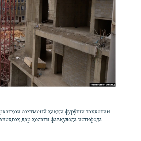
ширкатҳои сохтмонӣ ҳаққи фурӯши таҳхонаи
аноҳгоҳ дар ҳолати фавқулода истифода