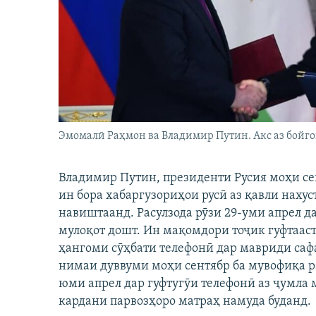
ГУЗОРИШҲОИ РАДИОӢ
Эмомалӣ Раҳмон ва Владимир Путин. Акс аз бойго
Владимир Путин, президенти Русия моҳи се
ин бора хабаргузориҳои русӣ аз қавли наху
навиштаанд. Расулзода рӯзи 29-уми апрел 
мулоқот дошт. Ин мақомдори тоҷик гуфтаас
ҳангоми сӯҳбати телефонӣ дар мавриди саф
нимаи дуввуми моҳи сентябр ба мувофиқа р
юми апрел дар гуфтугӯи телефонӣ аз ҷумла
кардани парвозҳоро матраҳ намуда буданд.