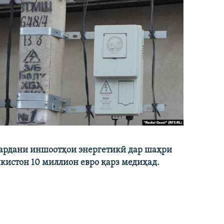
кардани иншоотҳои энергетикӣ дар шаҳри
икистон 10 миллион евро қарз медиҳад.