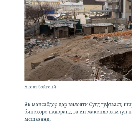
Акс аз бойгонӣ
Як мансабдор дар вилояти Суғд гуфтааст, 
биноҳоро надоранд ва ин маконҳо ҳамчун п
мешаванд.