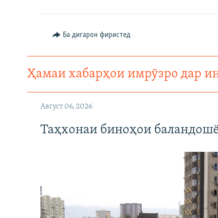
Ба дигарон фиристед
Ҳамаи хабарҳои имрӯзро дар и
Август 06, 2026
Таҳхонаи биноҳои баландошё