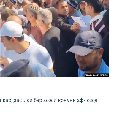
кардааст, ки бар асоси қонуни афв озод