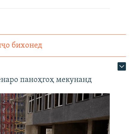
нҷо бихонед
наро паноҳгоҳ мекунанд