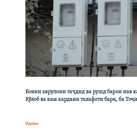
Бонки аврупоии таҷдид ва рушд барои нав 
Кӯлоб ва кам кардани талафоти барқ, ба Тоҷ
Идома