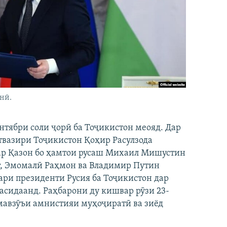
нӣ.
нтябри соли ҷорӣ ба Тоҷикистон меояд. Дар
ствазири Тоҷикистон Қоҳир Расулзода
дар Қазон бо ҳамтои русаш Михаил Мишустин
т, Эмомалӣ Раҳмон ва Владимир Путин
ари президенти Русия ба Тоҷикистон дар
асидаанд. Раҳбарони ду кишвар рӯзи 23-
 мавзӯъи амнистияи муҳоҷиратӣ ва зиёд