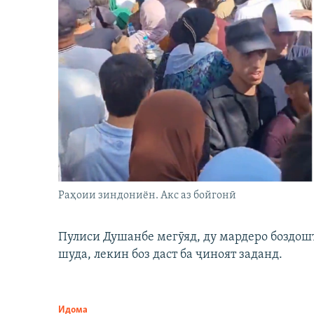
Раҳоии зиндониён. Акс аз бойгонӣ
Пулиси Душанбе мегӯяд, ду мардеро боздошт 
шуда, лекин боз даст ба ҷиноят заданд.
Идома