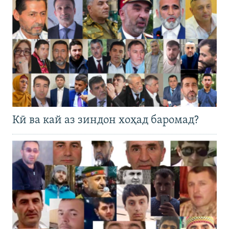
Кӣ ва кай аз зиндон хоҳад баромад?