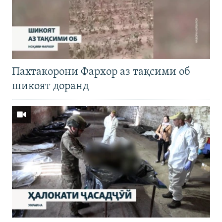
Пахтакорони Фархор аз тақсими об
шикоят доранд