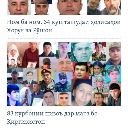
Ном ба ном. 34 кушташудаи ҳодисаҳои
Хоруғ ва Рӯшон
83 қурбонии низоъ дар марз бо
Қирғизистон