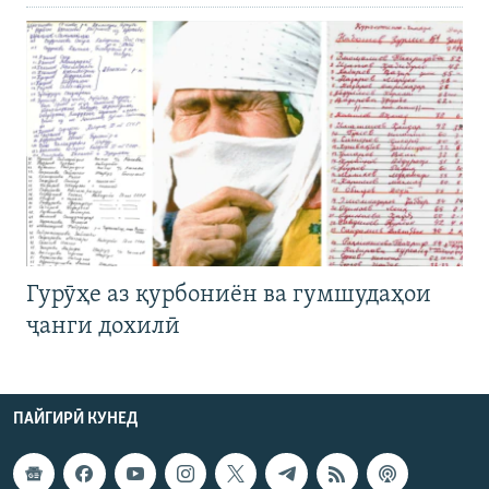
Гурӯҳе аз қурбониён ва гумшудаҳои
ҷанги дохилӣ
ПАЙГИРӢ КУНЕД