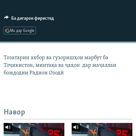
ГУЗОРИШҲОИ РАДИОӢ
Русский
Ба дигарон фиристед
ПАЙГИРӢ КУНЕД
Мо дар Google
Тозатарин ахбор ва гузоришҳои марбут ба
Тоҷикистон, минтақа ва ҷаҳон дар маҷаллаи
Ҳамаи сомонаҳои RFE/RL
бомдодии Радиои Озодӣ
Навор