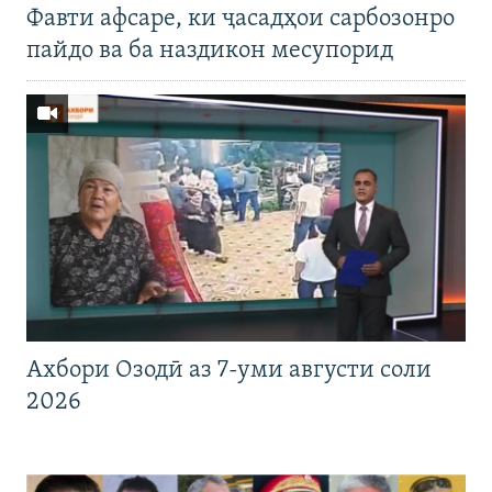
Фавти афсаре, ки ҷасадҳои сарбозонро
пайдо ва ба наздикон месупорид
Ахбори Озодӣ аз 7-уми августи соли
2026