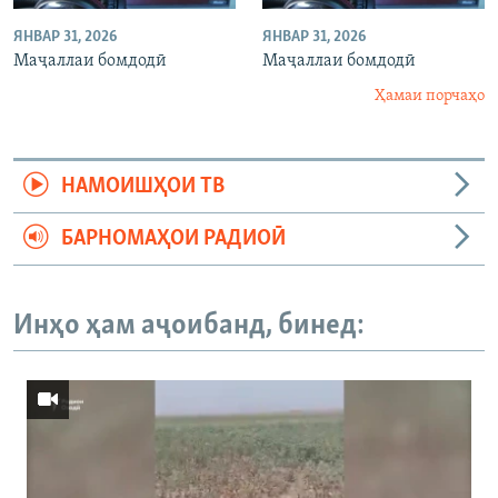
ЯНВАР 31, 2026
ЯНВАР 31, 2026
Маҷаллаи бомдодӣ
Маҷаллаи бомдодӣ
Ҳамаи порчаҳо
НАМОИШҲОИ ТВ
БАРНОМАҲОИ РАДИОӢ
Инҳо ҳам аҷоибанд, бинед: