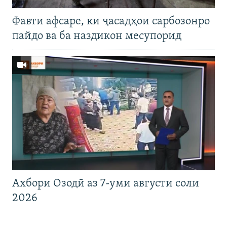
Фавти афсаре, ки ҷасадҳои сарбозонро
пайдо ва ба наздикон месупорид
Ахбори Озодӣ аз 7-уми августи соли
2026