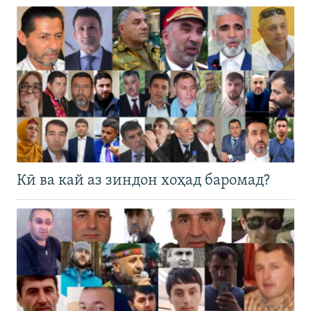
Кӣ ва кай аз зиндон хоҳад баромад?