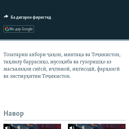
ГУЗОРИШҲОИ РАДИОӢ
Русский
Ба дигарон фиристед
ПАЙГИРӢ КУНЕД
Мо дар Google
Тозатарин ахбори ҷаҳон, минтақа ва Тоҷикистон,
таҳлилу баррасиҳо, мусоҳиба ва гузоришҳо аз
Ҳамаи сомонаҳои RFE/RL
масъалаҳои сиёсӣ, иҷтимоӣ, иқтисодӣ, фарҳангӣ
ва зистмуҳитии Тоҷикистон.
Навор