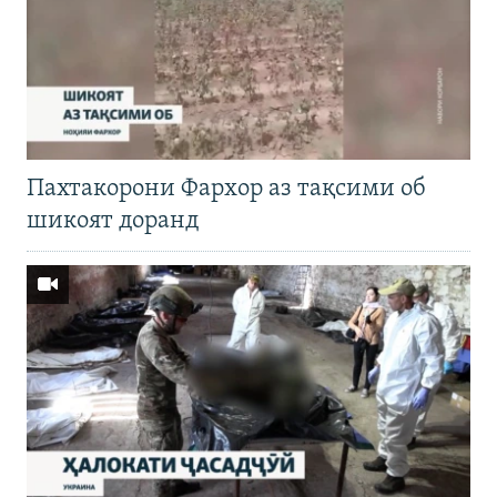
Пахтакорони Фархор аз тақсими об
шикоят доранд