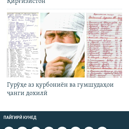
Қирғизистон
Гурӯҳе аз қурбониён ва гумшудаҳои
ҷанги дохилӣ
ПАЙГИРӢ КУНЕД