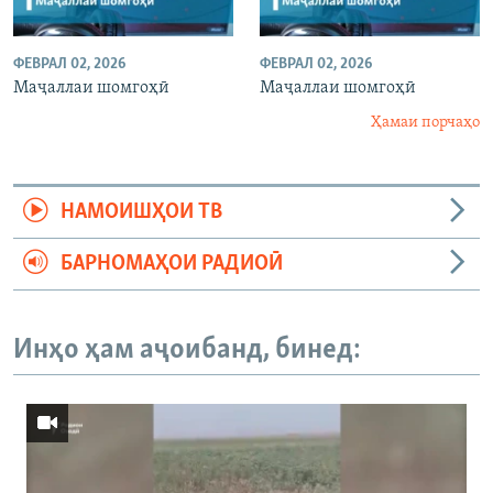
ФЕВРАЛ 02, 2026
ФЕВРАЛ 02, 2026
Маҷаллаи шомгоҳӣ
Маҷаллаи шомгоҳӣ
Ҳамаи порчаҳо
НАМОИШҲОИ ТВ
БАРНОМАҲОИ РАДИОӢ
Инҳо ҳам аҷоибанд, бинед: