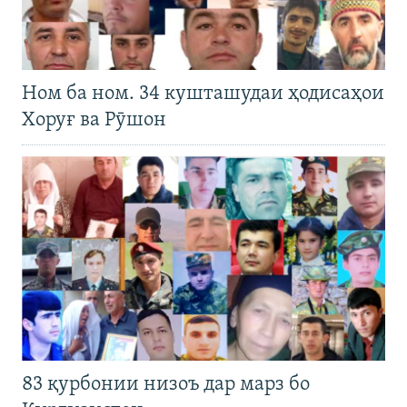
Ном ба ном. 34 кушташудаи ҳодисаҳои
Хоруғ ва Рӯшон
83 қурбонии низоъ дар марз бо