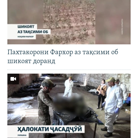
Пахтакорони Фархор аз тақсими об
шикоят доранд