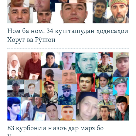
Ном ба ном. 34 кушташудаи ҳодисаҳои
Хоруғ ва Рӯшон
83 қурбонии низоъ дар марз бо