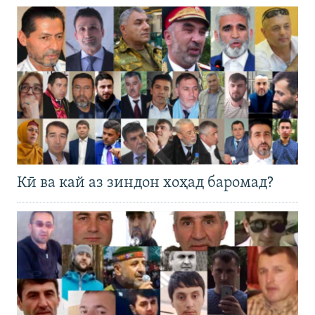
Кӣ ва кай аз зиндон хоҳад баромад?