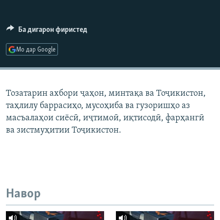
ГУЗОРИШҲОИ РАДИОӢ
Русский
Ба дигарон фиристед
ПАЙГИРӢ КУНЕД
Мо дар Google
Тозатарин ахбори ҷаҳон, минтақа ва Тоҷикистон,
таҳлилу баррасиҳо, мусоҳиба ва гузоришҳо аз
Ҳамаи сомонаҳои RFE/RL
масъалаҳои сиёсӣ, иҷтимоӣ, иқтисодӣ, фарҳангӣ
ва зистмуҳитии Тоҷикистон.
Навор