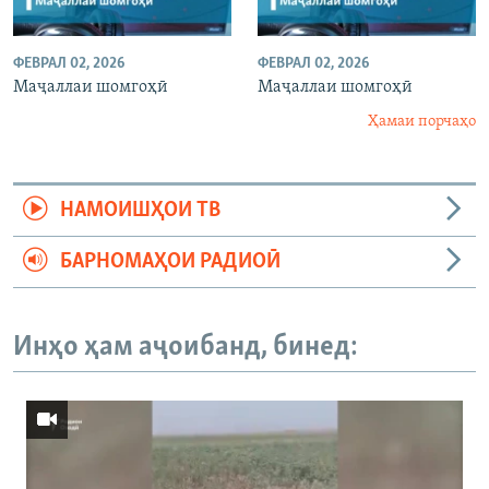
ФЕВРАЛ 02, 2026
ФЕВРАЛ 02, 2026
Маҷаллаи шомгоҳӣ
Маҷаллаи шомгоҳӣ
Ҳамаи порчаҳо
НАМОИШҲОИ ТВ
БАРНОМАҲОИ РАДИОӢ
Инҳо ҳам аҷоибанд, бинед: