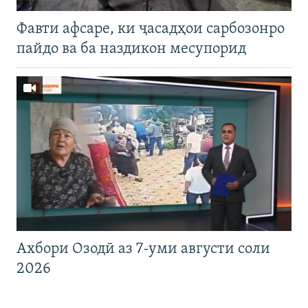
Фавти афсаре, ки ҷасадҳои сарбозонро
пайдо ва ба наздикон месупорид
Ахбори Озодӣ аз 7-уми августи соли
2026