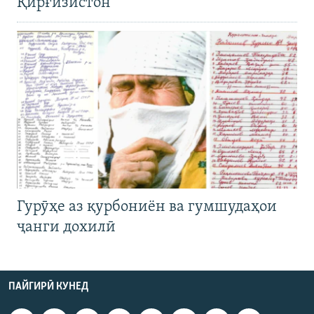
Қирғизистон
Гурӯҳе аз қурбониён ва гумшудаҳои
ҷанги дохилӣ
ПАЙГИРӢ КУНЕД