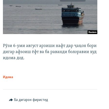
Рӯзи 6-уми август арзиши нафт дар ҷаҳон бори
дигар афзоиш ёфт ва ба раванди болоравии худ
идома дод.
Идома
Ба дигарон фиристед