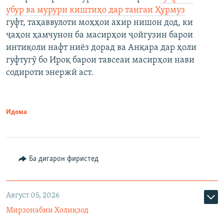
убур ва мурури киштиҳо дар тангаи Ҳурмуз
гуфт, таҳаввулоти моҳҳои ахир нишон дод, ки
ҷаҳон ҳамчунон ба масирҳои ҷойгузин барои
интиқоли нафт ниёз дорад ва Анқара дар ҳоли
гуфтугӯ бо Ироқ барои тавсеаи масирҳои нави
содироти энержӣ аст.
Идома
Ба дигарон фиристед
Август 05, 2026
Мирзонабии Холиқзод