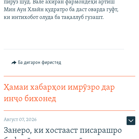
пирӯз шуд. Вале ахиран фармондеҳи артиш
Мин Аун Хлайн қудратро ба даст оварда гуфт,
ки интихобот олуда ба тақаллуб гузашт.
Ба дигарон фиристед
Ҳамаи хабарҳои имрӯзро дар
инҷо бихонед
Август 07, 2026
Занеро, ки хостааст писарашро