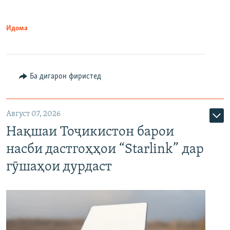
Идома
Ба дигарон фиристед
Август 07, 2026
Нақшаи Тоҷикистон барои
насби дастгоҳҳои “Starlink” дар
гӯшаҳои дурдаст