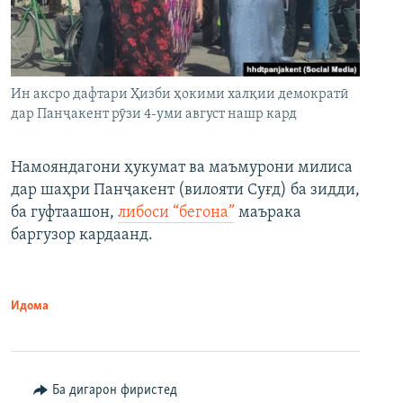
Ин аксро дафтари Ҳизби ҳокими халқии демократӣ
дар Панҷакент рӯзи 4-уми август нашр кард
Намояндагони ҳукумат ва маъмурони милиса
дар шаҳри Панҷакент (вилояти Суғд) ба зидди,
ба гуфтаашон,
либоси “бегона”
маърака
баргузор кардаанд.
Идома
Ба дигарон фиристед