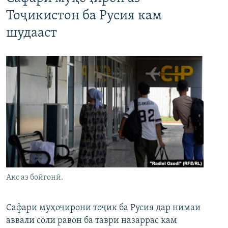
Тоҷикистон ба Русия кам
шудааст
Акс аз бойгонӣ.
Сафари муҳоҷирони тоҷик ба Русия дар нимаи
аввали соли равон ба таври назаррас кам