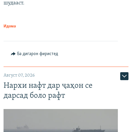
шудааст.
Идома
Ба дигарон фиристед
Август 07, 2026
Нархи нафт дар ҷаҳон се
дарсад боло рафт