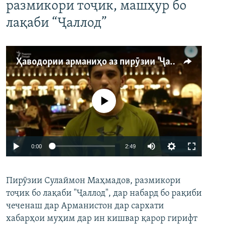
размикори тоҷик, машҳур бо
лақаби “Ҷаллод”
Ҳаводории арманиҳо аз пирӯзии "Ҷаллод"-и тоҷик
Феълан кор намекунад
Auto
0:00
2:49
240p
Пирӯзии Сулаймон Маҳмадов, размикори
360p
тоҷик бо лақаби "Ҷаллод", дар набард бо рақиби
480p
Auto
240p
360p
480p
чеченаш дар Арманистон дар сархати
720p
хабарҳои муҳим дар ин кишвар қарор гирифт
720p
1080p