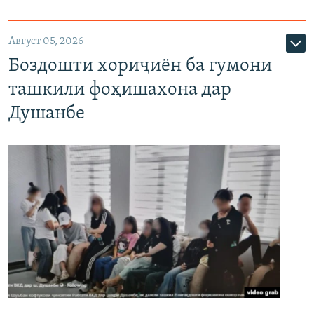
Август 05, 2026
Боздошти хориҷиён ба гумони
ташкили фоҳишахона дар
Душанбе