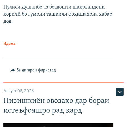
Пулиси Душанбе аз боздошти шаҳрвандони
хориҷӣ бо гумони ташкили фоҳишахона хабар
дод.
Идома
Ба дигарон фиристед
Август 05, 2026
Пизишкиён овозаҳо дар бораи
истеъфояшро рад кард