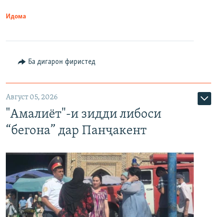
Идома
Ба дигарон фиристед
Август 05, 2026
"Амалиёт"-и зидди либоси
“бегона” дар Панҷакент