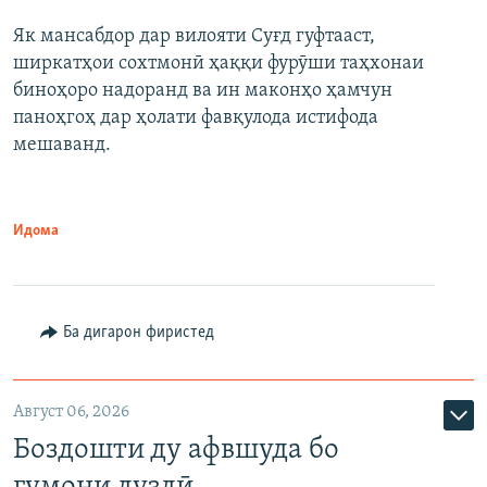
Як мансабдор дар вилояти Суғд гуфтааст,
ширкатҳои сохтмонӣ ҳаққи фурӯши таҳхонаи
биноҳоро надоранд ва ин маконҳо ҳамчун
паноҳгоҳ дар ҳолати фавқулода истифода
мешаванд.
Идома
Ба дигарон фиристед
Август 06, 2026
Боздошти ду афвшуда бо