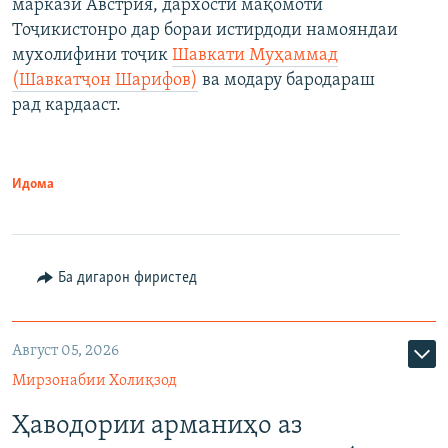
маркази Австрия, дархости мақомоти
Тоҷикистонро дар бораи истирдоди намояндаи
мухолифини тоҷик
Шавкати Муҳаммад
(Шавкатҷон Шарифов)
ва модару бародараш
рад кардааст.
Идома
Ба дигарон фиристед
Август 05, 2026
Мирзонабии Холиқзод
Ҳаводории арманиҳо аз