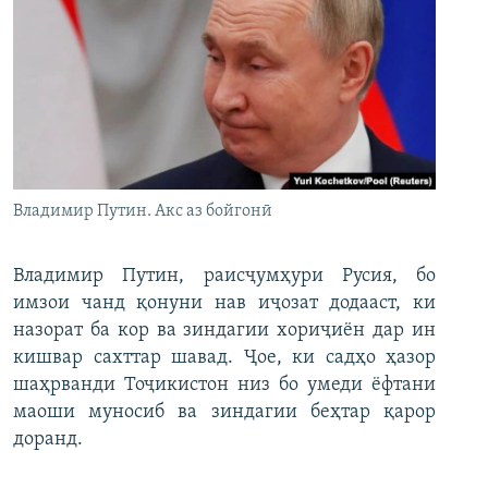
Владимир Путин. Акс аз бойгонӣ
Владимир Путин, раисҷумҳури Русия, бо
имзои чанд қонуни нав иҷозат додааст, ки
назорат ба кор ва зиндагии хориҷиён дар ин
кишвар сахттар шавад. Ҷое, ки садҳо ҳазор
шаҳрванди Тоҷикистон низ бо умеди ёфтани
маоши муносиб ва зиндагии беҳтар қарор
доранд.