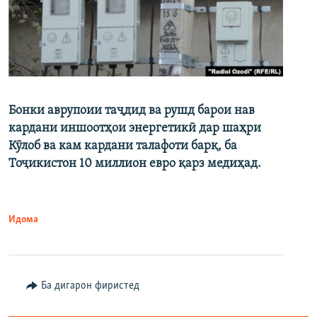
Бонки аврупоии таҷдид ва рушд барои нав
кардани иншоотҳои энергетикӣ дар шаҳри
Кӯлоб ва кам кардани талафоти барқ, ба
Тоҷикистон 10 миллион евро қарз медиҳад.
Идома
Ба дигарон фиристед