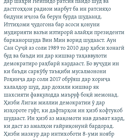
дар шаҳри Нейпидо ратсия пайдо шуд ва
дастгоҳҳои радиои марбут ба ин ратсияҳо
бидуни иҷоза ба берун бурда шудаанд.
Иттиҳоми ҷудогона бар асоси қонуни
мудирияти вазъи изтирорӣ алайҳи президенти
барканоршуда Вин Мин ворид шудааст. Аун
Сан Суҷӣ аз соли 1989 то 2010 дар ҳабси хонагӣ
буд ва баъди ин дар кишвар таҳаввулоти
демократиро раҳбарӣ кардааст. Бо вуҷуди ин
ки баъди саркӯбу таъқиби мусалмонони
Роҳинҷа дар соли 2017 обрӯяш дар хориҷа
халалдор шуд, дар дохили кишвар як
шахсияти фавқулодда маъруф боқӣ мемонад.
Ҳизби Лигаи миллии демократии ӯ дар
изҳороте гуфт, ки дафтарҳои ин ҳизб кофтукоб
шудааст. Ин ҳизб аз мақомоти нав даъват кард,
ки даст аз амалҳои ғайриқонунӣ бардорад.
Ҳизби мазкур дар интихоботи 8-уми ноябр