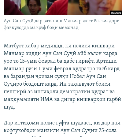
ГУЗОРИШҲОИ РАДИОӢ
Русский
Аун Сан Суҷӣ дар ватанаш Мянмар як сиёсатмадори
ПАЙГИРӢ КУНЕД
фавқулодда маъруф боқӣ мемонад
Матбуот хабар медиҳад, ки полиси кишвари
Мянмар зидди Аун Сан Суҷӣ айб эълон карда
ӯро то 15-уми феврал ба ҳабс гирифт. Артиши
Ҳамаи сомонаҳои RFE/RL
Мянмар рӯзи 1-уми феврал қудратро ғасб кард
ва барандаи ҷоизаи сулҳи Нобел Аун Сан
Суҷиро боздошт кард. Ин таҳаввулот боиси
пешгирӣ аз интиқоли демократии қудрат ва
маҳкуммияти ИМА ва дигар кишварҳои ғарбӣ
шуд.
Дар иттиҳоми полис гуфта шудааст, ки дар паи
кофтукобҳои манзили Аун Сан Суҷии 75-сола