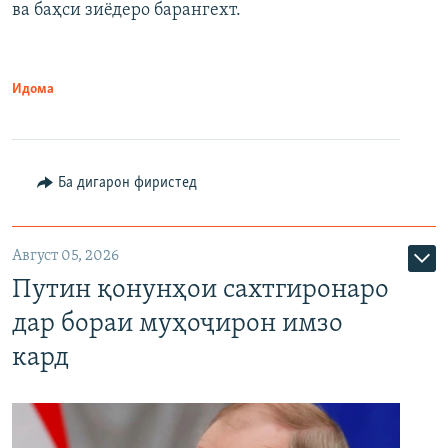
ва баҳси зиёдеро барангехт.
1080p
Идома
Ба дигарон фиристед
Август 05, 2026
Путин қонунҳои сахтгиронаро
дар бораи муҳоҷирон имзо
кард