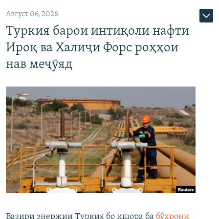
Август 06, 2026
Туркия барои интиқоли нафти
Ироқ ва Халиҷи Форс роҳҳои
нав меҷӯяд
Вазири энержии Туркия бо ишора ба
бӯҳрони