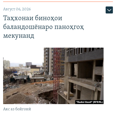
Август 06, 2026
Таҳхонаи биноҳои
баландошёнаро паноҳгоҳ
мекунанд
Акс аз бойгонӣ