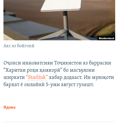
Акс аз бойгонӣ
Оҷонси инноватсияи Тоҷикистон аз баррасии
“Харитаи роҳи ҳамкорӣ” бо масъулони
ширкати
“Starlink”
хабар додааст. Ин мулоқоти
бархат ё онлайнӣ 5-уми август гузашт.
Идома