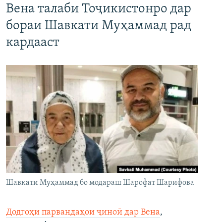
Вена талаби Тоҷикистонро дар
бораи Шавкати Муҳаммад рад
кардааст
Шавкати Муҳаммад бо модараш Шарофат Шарифова
Додгоҳи парвандаҳои ҷиноӣ дар Вена
,