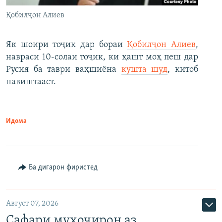
Қобилҷон Алиев
Як шоири тоҷик дар бораи
Қобилҷон Алиев
,
навраси 10-солаи тоҷик, ки ҳашт моҳ пеш дар
Русия ба таври ваҳшиёна
кушта шуд
, китоб
навиштааст.
Идома
Ба дигарон фиристед
Август 07, 2026
Сафари муҳоҷирон аз