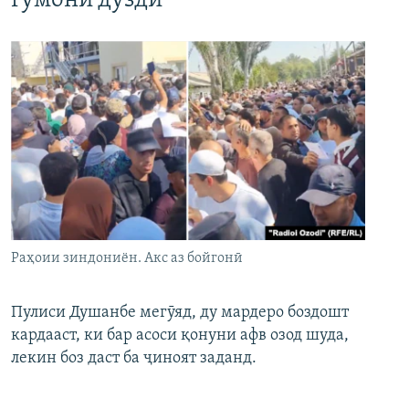
гумони дуздӣ
Раҳоии зиндониён. Акс аз бойгонӣ
Пулиси Душанбе мегӯяд, ду мардеро боздошт
кардааст, ки бар асоси қонуни афв озод шуда,
лекин боз даст ба ҷиноят заданд.