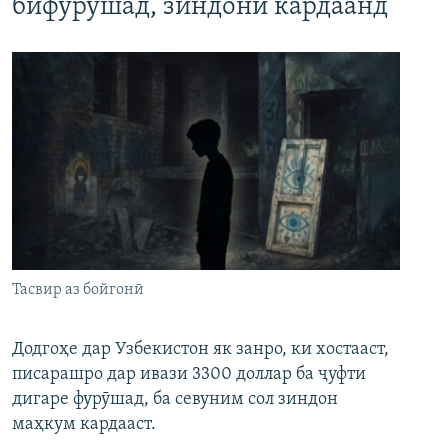
бифурӯшад, зиндонӣ кардаанд
Тасвир аз бойгонӣ
Додгоҳе дар Узбекистон як занро, ки хостааст,
писарашро дар ивази 3300 доллар ба ҷуфти
дигаре фурӯшад, ба севуним сол зиндон
маҳкум кардааст.