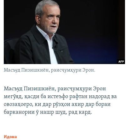
Масъуд Пизишкиён, раисҷумҳури Эрон.
Масъуд Пизишкиён, раисҷумҳури Эрон
мегӯяд, қасди ба истеъфо рафтан надорад ва
овозаҳоеро, ки дар рӯзҳои ахир дар бораи
барканории ӯ нашр шуд, рад кард.
Идома