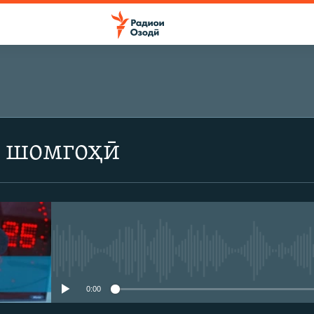
 шомгоҳӣ
Феълан кор намекунад
0:00