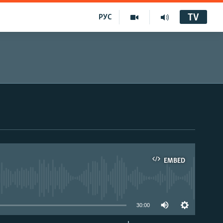
TV
РУС
EMBED
30:00