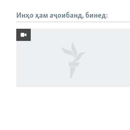
Инҳо ҳам аҷоибанд, бинед:
Русский
ПАЙГИРӢ КУНЕД
Ҳамаи сомонаҳои RFE/RL
Ҳаводории арманиҳо аз пирӯзии
"Ҷаллод"-и тоҷик