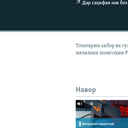
ГУЗОРИШҲОИ РАДИОӢ
Дар саҳифаи нав боз
Тозатарин ахбор ва г
маҷаллаи шомгоҳии Р
Навор