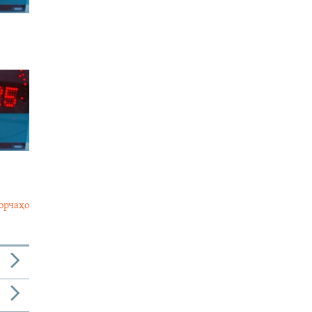
орчаҳо