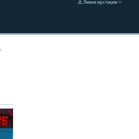
Линки мустақим
EMBED
р