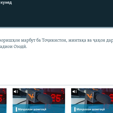
 кунед
узоришҳои марбут ба Тоҷикистон, минтақа ва ҷаҳон да
адиои Озодӣ.