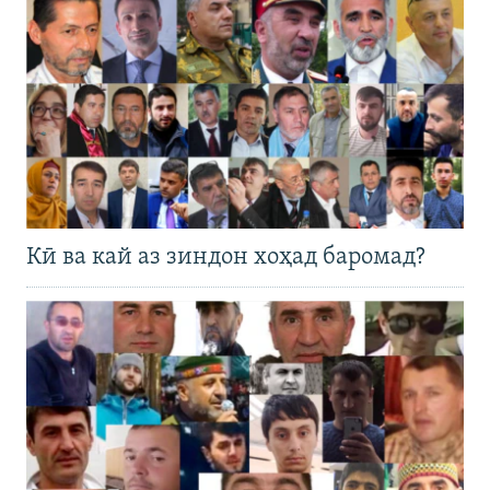
Кӣ ва кай аз зиндон хоҳад баромад?