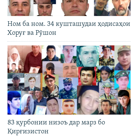
Ном ба ном. 34 кушташудаи ҳодисаҳои
Хоруғ ва Рӯшон
83 қурбонии низоъ дар марз бо
Қирғизистон