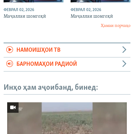
ФЕВРАЛ 02, 2026
ФЕВРАЛ 02, 2026
Маҷаллаи шомгоҳӣ
Маҷаллаи шомгоҳӣ
Ҳамаи порчаҳо
НАМОИШҲОИ ТВ
БАРНОМАҲОИ РАДИОӢ
Инҳо ҳам аҷоибанд, бинед: