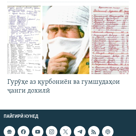
Гурӯҳе аз қурбониён ва гумшудаҳои
ҷанги дохилӣ
ПАЙГИРӢ КУНЕД