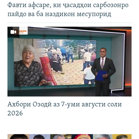
Фавти афсаре, ки ҷасадҳои сарбозонро
пайдо ва ба наздикон месупорид
Ахбори Озодӣ аз 7-уми августи соли
2026