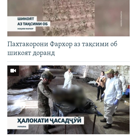
Пахтакорони Фархор аз тақсими об
шикоят доранд