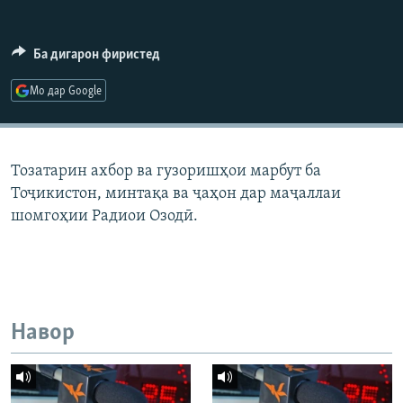
ГУЗОРИШҲОИ РАДИОӢ
Русский
Ба дигарон фиристед
ПАЙГИРӢ КУНЕД
Мо дар Google
Тозатарин ахбор ва гузоришҳои марбут ба
Тоҷикистон, минтақа ва ҷаҳон дар маҷаллаи
Ҳамаи сомонаҳои RFE/RL
шомгоҳии Радиои Озодӣ.
Навор