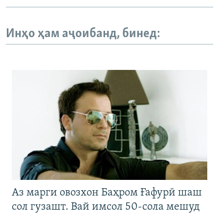
Инҳо ҳам аҷоибанд, бинед:
Аз марги овозхон Баҳром Ғафурӣ шаш
сол гузашт. Вай имсол 50-сола мешуд