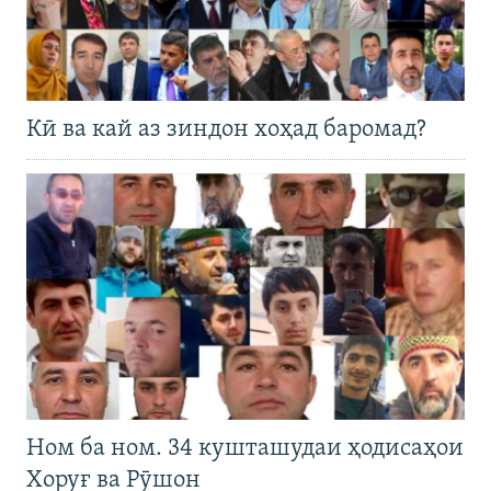
Кӣ ва кай аз зиндон хоҳад баромад?
Ном ба ном. 34 кушташудаи ҳодисаҳои
Хоруғ ва Рӯшон