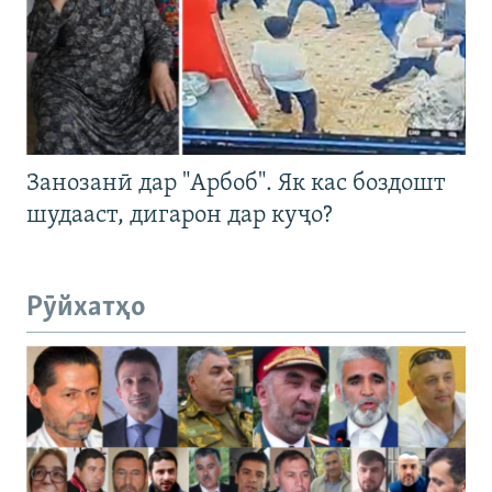
Занозанӣ дар "Арбоб". Як кас боздошт
шудааст, дигарон дар куҷо?
Рӯйхатҳо