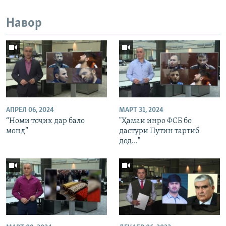
Навор
АПРЕЛ 06, 2024
МАРТ 31, 2024
“Номи тоҷик дар бало
"Ҳамаи инро ФСБ бо
монд”
дастури Путин тартиб
дод..."