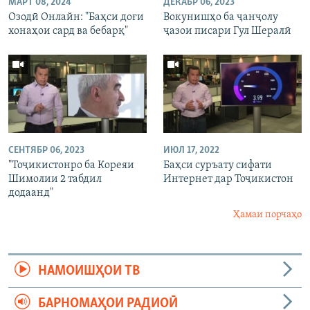
МАРТ 08, 2024
ДЕКАБР 06, 2023
Озодӣ Онлайн: "Баҳси доғи
Вокунишҳо ба ҷанҷолу
хонаҳои сард ва бебарқ"
ҷазои писари Гул Шералӣ
СЕНТЯБР 06, 2023
ИЮЛ 17, 2022
"Тоҷикистонро ба Кореяи
Баҳси суръату сифати
Шимолии 2 табдил
Интернет дар Тоҷикистон
додаанд"
Ҳамаи порчаҳо
НАМОИШҲОИ ТВ
БАРНОМАҲОИ РАДИОӢ