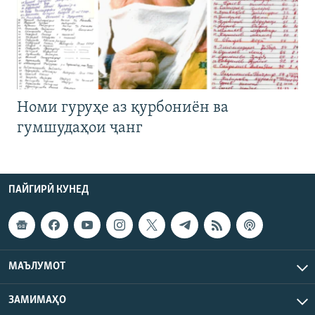
Номи гуруҳе аз қурбониён ва
гумшудаҳои ҷанг
ПАЙГИРӢ КУНЕД
МАЪЛУМОТ
ЗАМИМАҲО