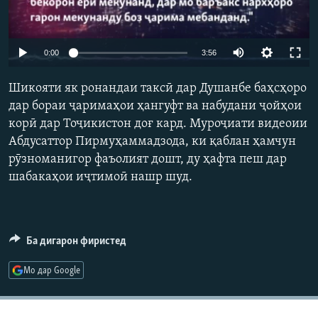
ГУЗОРИШҲОИ РАДИОӢ
Русский
Auto
0:00
3:56
ПАЙГИРӢ КУНЕД
240p
Шикояти як ронандаи таксӣ дар Душанбе баҳсҳоро
360p
дар бораи ҷаримаҳои ҳангуфт ва набудани ҷойҳои
корӣ дар Тоҷикистон доғ кард. Муроҷиати видеоии
480p
Auto
240p
360p
480p
Абдусаттор Пирмуҳаммадзода, ки қаблан ҳамчун
720p
рӯзноманигор фаъолият дошт, ду ҳафта пеш дар
Ҳамаи сомонаҳои RFE/RL
720p
1080p
1080p
шабакаҳои иҷтимоӣ нашр шуд.
Ба дигарон фиристед
Мо дар Google