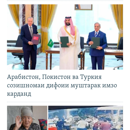
Арабистон, Покистон ва Туркия
созишномаи дифоии муштарак имзо
карданд