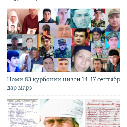
Номи 83 қурбонии низои 14-17 сентябр
дар марз