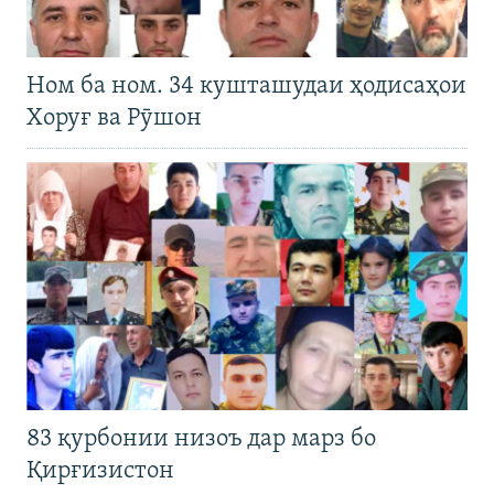
Ном ба ном. 34 кушташудаи ҳодисаҳои
Хоруғ ва Рӯшон
83 қурбонии низоъ дар марз бо
Қирғизистон