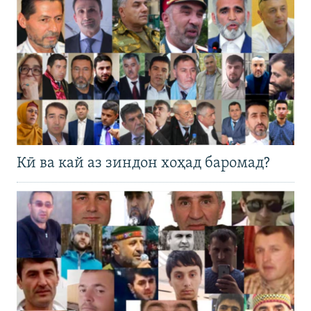
Кӣ ва кай аз зиндон хоҳад баромад?