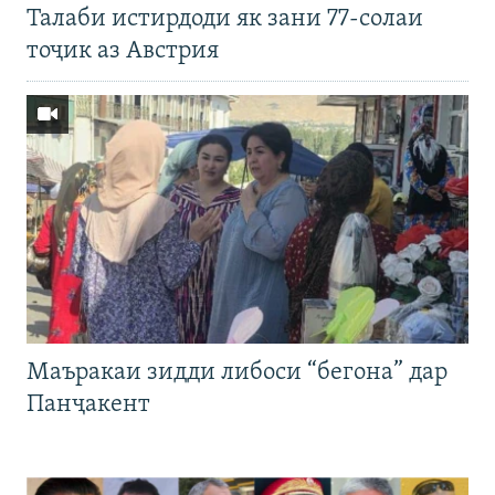
Талаби истирдоди як зани 77-солаи
тоҷик аз Австрия
Маъракаи зидди либоси “бегона” дар
Панҷакент