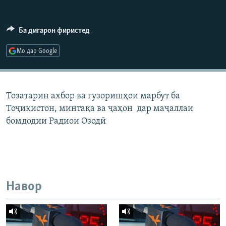
ГУЗОРИШҲОИ РАДИОӢ
Русский
Ба дигарон фиристед
ПАЙГИРӢ КУНЕД
Мо дар Google
Тозатарин ахбор ва гузоришҳои марбут ба
Тоҷикистон, минтақа ва ҷаҳон дар маҷаллаи
Ҳамаи сомонаҳои RFE/RL
бомдодии Радиои Озодӣ
Навор