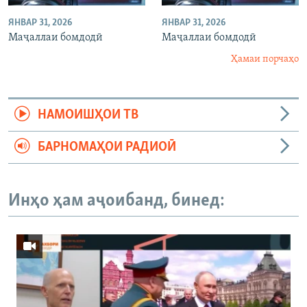
ЯНВАР 31, 2026
ЯНВАР 31, 2026
Маҷаллаи бомдодӣ
Маҷаллаи бомдодӣ
Ҳамаи порчаҳо
НАМОИШҲОИ ТВ
БАРНОМАҲОИ РАДИОӢ
Инҳо ҳам аҷоибанд, бинед: