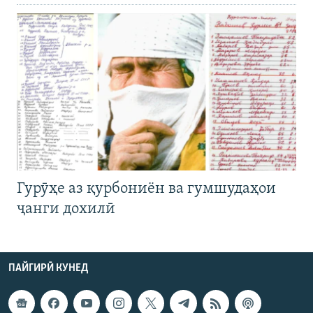
Гурӯҳе аз қурбониён ва гумшудаҳои
ҷанги дохилӣ
ПАЙГИРӢ КУНЕД