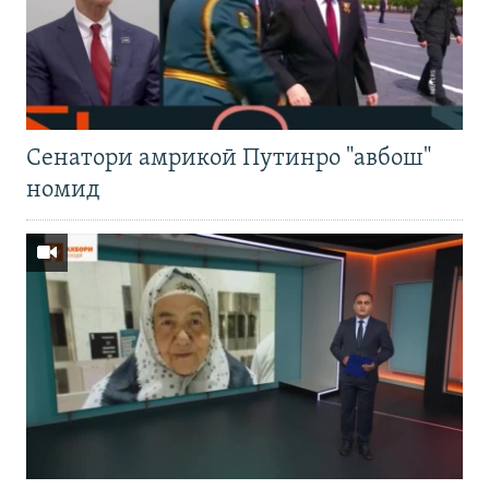
Cенатори амрикоӣ Путинро "авбош"
номид