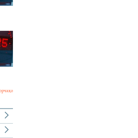
орчаҳо