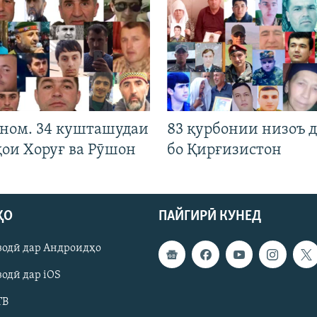
 ном. 34 кушташудаи
83 қурбонии низоъ д
ҳои Хоруғ ва Рӯшон
бо Қирғизистон
ҲО
ПАЙГИРӢ КУНЕД
зодӣ дар Андроидҳо
одӣ дар iOS
ТВ