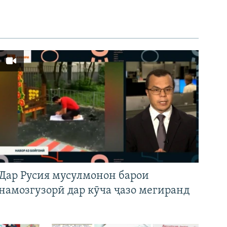
Дар Русия мусулмонон барои
намозгузорӣ дар кӯча ҷазо мегиранд