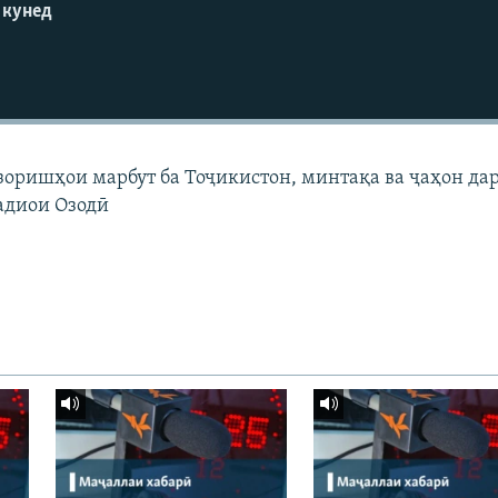
 кунед
узоришҳои марбут ба Тоҷикистон, минтақа ва ҷаҳон да
адиои Озодӣ