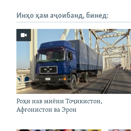
Инҳо ҳам аҷоибанд, бинед:
Роҳи нав миёни Тоҷикистон,
Афғонистон ва Эрон