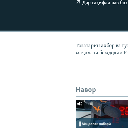
ГУЗОРИШҲОИ РАДИОӢ
Дар саҳифаи нав боз
Тозатарин ахбор ва г
маҷаллаи бомдодии Р
Навор