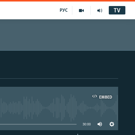
TV
РУС
EMBED
30:00