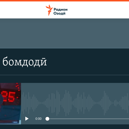
 бомдодӣ
Феълан кор намекунад
0:00