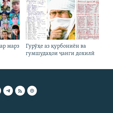
ар марз
Гурӯҳе аз қурбониён ва
гумшудаҳои ҷанги дохилӣ