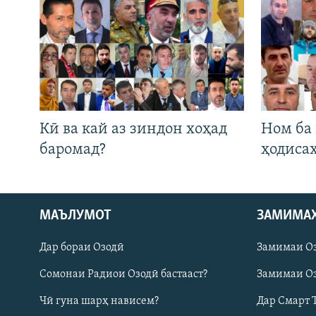
Кӣ ва кай аз зиндон хоҳад
Ном ба
баромад?
ҳодиса
Русский
МАЪЛУМОТ
ЗАМИМА
Дар бораи Озодӣ
Замимаи О
ПАЙГИРӢ КУНЕД
Сомонаи Радиои Озодӣ бастааст?
Замимаи Оз
Чӣ гуна шарҳ нависем?
Дар Смарт 