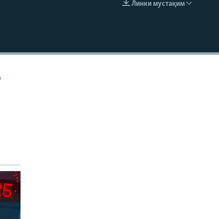
Линки мустақим
EMBED
р