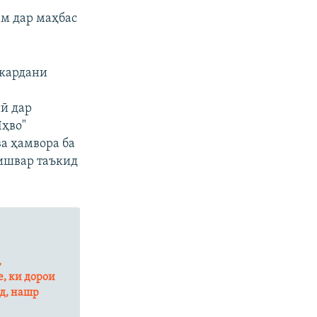
ам дар маҳбас
акардани
ӣ дар
Яҳво"
а ҳамвора ба
кишвар таъкид
,
, ки дорои
нд, нашр