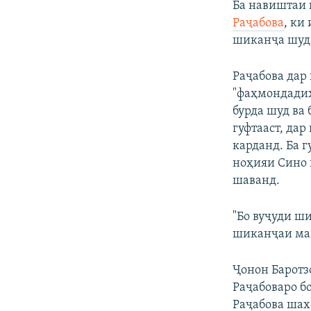
Ба навиштаи 
Раҷабова
, ки
шиканҷа шуда
Раҷабова дар
"фаҳмондадиҳ
бурда шуд ва 
гуфтааст, да
карданд. Ба 
ноҳияи Сино 
шаванд.
"Бо вуҷуди ши
шиканҷаи ман 
Ҷонон Баротз
Раҷабоваро бо
Раҷабова шах