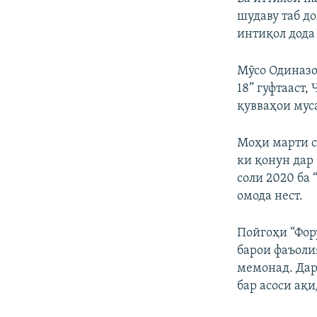
шудаву таб д
интиқол дода
Мӯсо Одиназо
18” гуфтааст,
қувваҳои мус
Моҳи марти с
ки қонун дар
соли 2020 ба
омода нест.
Пойгоҳи “Фор
барои фаъоли
мемонад. Дар
бар асоси ақ