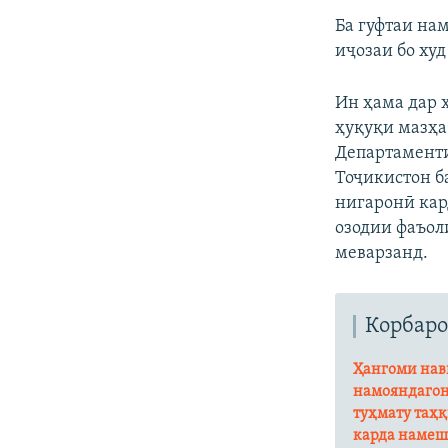
Ба гуфтаи на
иҷозаи бо ху
Ин ҳама дар 
ҳуқуқи мазҳа
Департаменти
Тоҷикистон б
нигаронӣ кар
озодии фаъол
меварзанд.
Корбаро
Ҳангоми нави
намояндагон
туҳмату таҳқ
карда намеш