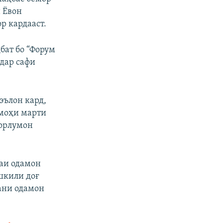
 Ёвон
р кардааст.
бат бо “Форум
 дар сафи
эълон кард,
 моҳи марти
порлумон
аи одамон
шкили доғ
ани одамон