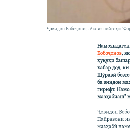
Ҷовидон Бобоҷонов. Акс аз пойгоҳи "Фо
Намояндагон
Бобоҷонов
, я
ҳуқуқи башар
хабар дод, к
Шӯравӣ бозто
ба зиндон ма
гирифт. Намо
мазҳабиаш" 
Ҷовидон Бобо
Пайравони ин
мазҳабӣ наме