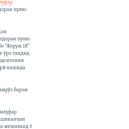
луфар
дораи пулис
ҳои
 идораи пулис
бо “Форум 18”
е ӯро таҳдид
Додситонии
арӣ кашида
 имрӯз барои
Нилуфар
ар шиканҷаи
да мешаванд ё