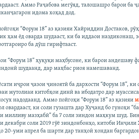
кардааст. Аммо Раҷабова мегӯяд, талошашро барои ба ҷ
анҷагарон идома хоҳад дод.
пойгоҳи “Форум 18” аз қазияи Хайриддин Достаков, рӯ
ик ҳам ёд оварда шудааст, ки ба иддаои наздиконаш,
отгароиро ба дӯш гирифтааст.
лои “Форум 18” ҳуқуқи маҳбусоне, ки барои андешаву 
индонӣ шудаанд, дар маҳбас риоя намешаванд.
ати иҷрои ҷазои ҷиноятӣ ба дархости “Форум 18”, ки 
заи мутолиаи китобҳои динӣ ва ибодатро дар муассис
посух надодаанд. Аммо пойгоҳи “Форум 18” аз қазияи
м
л овардааст, ки соли гузашта дар Хуҷанд бо гуноҳи “
и милливу мазҳабӣ” ба 7 соли зиндон маҳкум шуд. Бин
и декабри соли 2019 гӯё зиндонбонҳо, китоби Инҷили
ҳо 20-уми апрел ба шарти дар танҳоӣ хондан баргардо