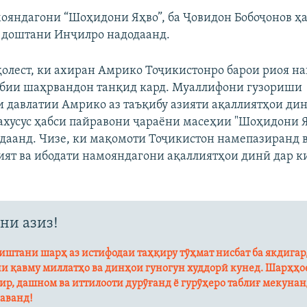
мояндагони “Шоҳидони Яҳво”, ба Ҷовидон Бобоҷонов ҳ
д доштани Инҷилро надодаанд.
ҳолест, ки ахиран Амрико Тоҷикистонро барои риоя н
бии шаҳрвандон танқид кард. Муаллифони гузориши
 давлатии Амрико аз таъқибу азияти ақаллиятҳои дин
ахусус ҳабси пайравони ҷараёни масеҳии "Шоҳидони 
даанд. Чизе, ки мақомоти Тоҷикистон намепазиранд в
ият ва ибодати намояндагони ақаллиятҳои динӣ дар 
ни азиз!
штани шарҳ аз истифодаи таҳқиру тӯҳмат нисбат ба якдигар
и қавму миллатҳо ва динҳои гуногун худдорӣ кунед. Шарҳҳое
ир, дашном ва иттилооти дурӯғанд ё гурӯҳеро таблиғ мекуна
аванд!