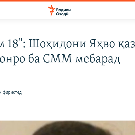
м 18": Шоҳидони Яҳво қа
онро ба СММ мебарад
н фиристед