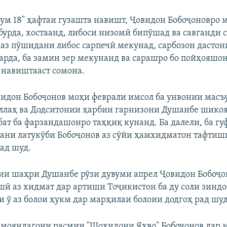
ум 18" ҳафтаи гузашта навишт, Ҷовидон Бобоҷоновро 
бурда, хостаанд, либоси низомӣ бипӯшад ва савганди с
 аз пӯшидани либос сарпечӣ мекунад, сарбозон дастон
арда, ба замин зер мекунанд ва сарашро бо пойҳояшо
- навиштааст сомона.
идон Бобоҷонов моҳи феврали имсол ба унвонии масъ
ллаҳ ва Додситонии ҳарбии гарнизони Душанбе шикоя
ат ба фарзандашонро таҳқиқ кунанд. Ба далели, ба гу
ани латукӯби Бобоҷонов аз сӯйи ҳамхидматон тафтиш
ад шуд.
ии шаҳри Душанбе рӯзи дувуми апрел Ҷовидон Бобоҷо
шӣ аз хидмат дар артиши Тоҷикистон ба ду соли зинд
и ӯ аз болои ҳукм дар марҳилаи болоии додгоҳ рад шуд
амояндагони расмии "Шоҳидони Яҳво" Бобоҷонов дар 