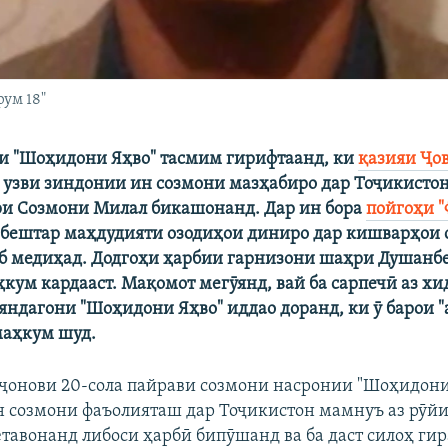
рум 18"
и "Шоҳидони Яҳво" тасмим гирифтаанд, ки
қазияи Ҷо
к узви зиндонии ин созмони мазҳабиро дар Тоҷикистон
и Созмони Милал бикашонанд. Дар ин бора
пойгоҳи "
и бештар маҳдудияти озодиҳои диниро дар кишварҳои 
б медиҳад. Додгоҳи ҳарбии гарнизони шаҳри Душанбе
ҳкум кардааст. Мақомот мегӯянд, вай ба сарпечӣ аз хи
яндагони "Шоҳидони Яҳво" иддао доранд, ки ӯ барои 
маҳкум шуд.
ҷонови 20-сола пайрави созмони насронии "Шоҳидони 
 созмони фаъолияташ дар Тоҷикистон мамнуъ аз рӯй
тавонанд либоси ҳарбӣ бипӯшанд ва ба даст силоҳ гир