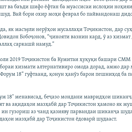
ошт ва баъди шифо ёфтан ба муассисаи ислоҳии ноҳияи
 шуд. Вай бори охир моҳи феврал бо пайвандонаш дидо
да, як масъули нерӯҳои мусаллаҳи Тоҷикистон, дар суҳ
 Ҷовидон Бобоҷонов, “ҷинояти вазнин кард, ӯ аз хизмат
аллаҳ саркашӣ намуд.”
оли 2019 Тоҷикистон ба Кумитаи ҳуқуқи башари СММ 
 бораи хизмати алтернативиро омода дорад, аммо дар
 “Форум 18” гуфтаанд, қонун ҳанӯз барои пешниҳод ба 
ум 18" менависад, беҷазо мондани мавридҳои шиканҷ
ят ва ақидаҳои мазҳабӣ дар Тоҷикистон ҳамоно як му
 ин гузориш аз чанд қазияву парвандаи шиканҷа шуд
идаҳои мазҳабӣ дар Тоҷикистон ёдоварӣ шудааст.