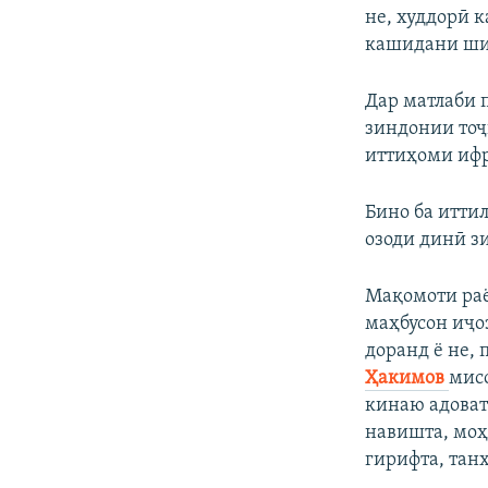
не, худдорӣ 
кашидани шик
Дар матлаби 
зиндонии тоҷ
иттиҳоми ифр
Бино ба итти
озоди динӣ з
Мақомоти раёс
маҳбусон иҷо
доранд ё не, 
Ҳакимов
мисо
кинаю адоват
навишта, моҳ
гирифта, тан