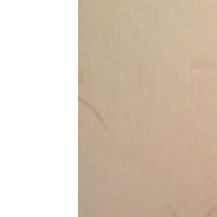
ГУЗОРИШҲОИ РАДИОӢ