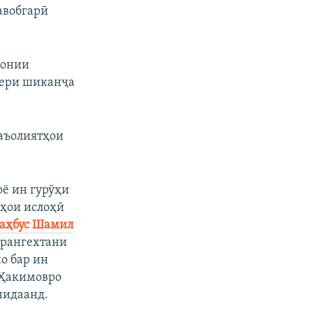
авобгарӣ
ҳонии
 зери шиканҷа
фаъолиятҳои
оё ин гурӯҳи
аҳои ислоҳӣ
аҳбус Шамил
барангехтани
о бар ин
 Ҳакимовро
нидаанд.