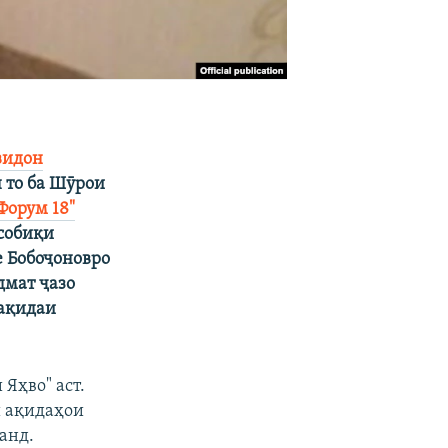
видон
 то ба Шӯрои
Форум 18"
собиқи
 Бобоҷоновро
дмат ҷазо
"ақидаи
Яҳво" аст.
и ақидаҳои
анд.