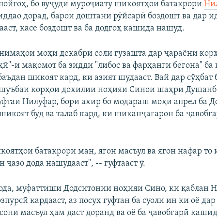
пойгоҳ, бо вуҷуди муроҷиату шикоятҳои батакрори
Ни
 иддао дорад, барои доштани рӯйсарӣ боздошт ва дар и
аст, касе боздошт ва ба додгоҳ кашида нашуд.
 нимаҳои моҳи декабри соли гузашта дар ҷараёни кор
ӣ"-и мақомот ба зидди "либос ва фарҳанги бегона" ба
баъдан шикоят кард, ки азият шудааст. Вай дар сӯҳбат 
р шуъбаи корҳои дохилии ноҳияи Синои шаҳри Душанб
гуфтаи Нилуфар, бори ахир бо модараш моҳи апрел ба 
шикоят буд ва талаб кард, ки шиканҷагарон ба ҷавобг
коятҳои батакрори ман, ягон масъул ва ягон нафар то
ҷазо дода нашудааст", -- гуфтааст ӯ.
ода, муфаттиши Додситонии ноҳияи Сино, ки қаблан 
зпурсӣ кардааст, аз посух гуфтан ба суоли ин ки оё д
сони масъул ҳам даст доранд ва оё ба ҷавобгарӣ каши