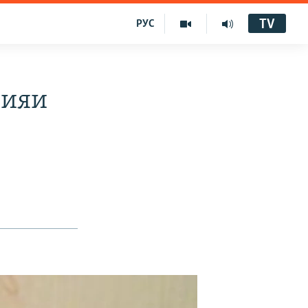
TV
РУС
зияи