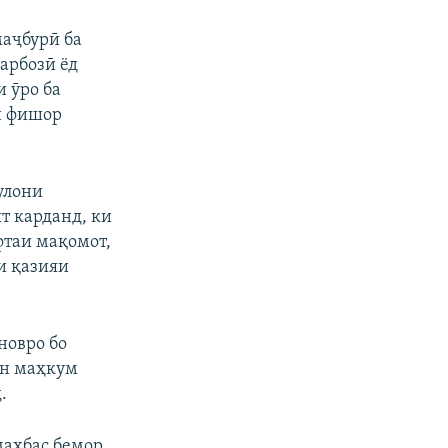
маҷбурӣ ба
арбозӣ ёд
и ӯро ба
н фишор
улони
т карданд, ки
фтаи мақомот,
и қазияи
новро бо
он маҳкум
.
маҳбас бемор