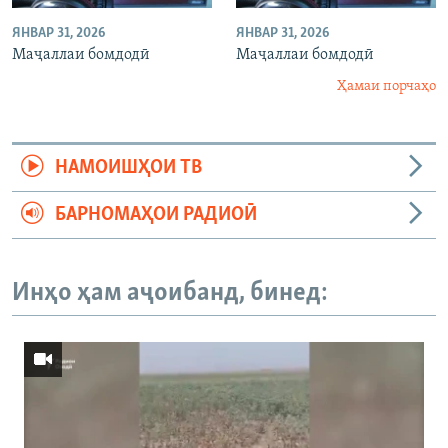
ЯНВАР 31, 2026
ЯНВАР 31, 2026
Маҷаллаи бомдодӣ
Маҷаллаи бомдодӣ
Ҳамаи порчаҳо
НАМОИШҲОИ ТВ
БАРНОМАҲОИ РАДИОӢ
Инҳо ҳам аҷоибанд, бинед: