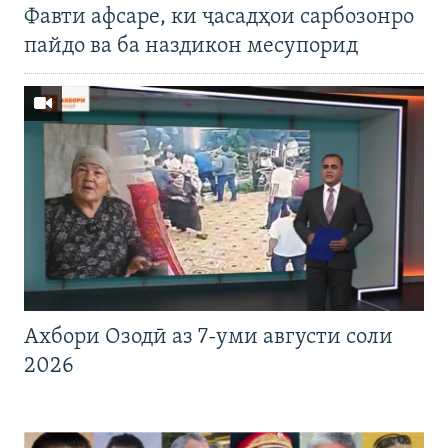
Фавти афсаре, ки ҷасадҳои сарбозонро
пайдо ва ба наздикон месупорид
Ахбори Озодӣ аз 7-уми августи соли
2026