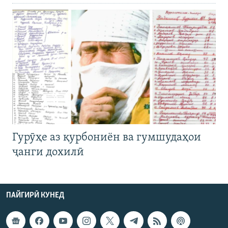
Гурӯҳе аз қурбониён ва гумшудаҳои
ҷанги дохилӣ
ПАЙГИРӢ КУНЕД