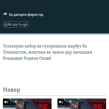
ГУЗОРИШҲОИ РАДИОӢ
Русский
Ба дигарон фиристед
ПАЙГИРӢ КУНЕД
Мо дар Google
Тозатарин ахбор ва гузоришҳои марбут ба
Тоҷикистон, минтақа ва ҷаҳон дар маҷаллаи
Ҳамаи сомонаҳои RFE/RL
бомдодии Радиои Озодӣ
Навор