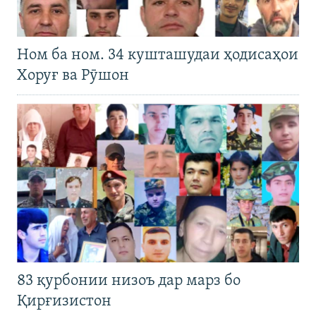
Ном ба ном. 34 кушташудаи ҳодисаҳои
Хоруғ ва Рӯшон
83 қурбонии низоъ дар марз бо
Қирғизистон