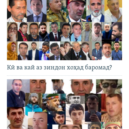
Кӣ ва кай аз зиндон хоҳад баромад?