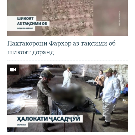
Пахтакорони Фархор аз тақсими об
шикоят доранд