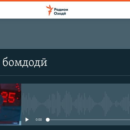
 бомдодӣ
Феълан кор намекунад
0:00