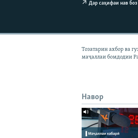
ГУЗОРИШҲОИ РАДИОӢ
Дар саҳифаи нав боз
Тозатарин ахбор ва г
маҷаллаи бомдодии Р
Навор