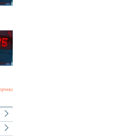
орчаҳо