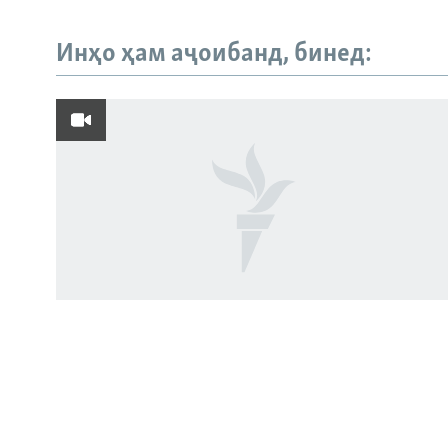
Инҳо ҳам аҷоибанд, бинед:
Русский
ПАЙГИРӢ КУНЕД
Ҳамаи сомонаҳои RFE/RL
Пахтакорони Фархор аз тақсими об
шикоят доранд