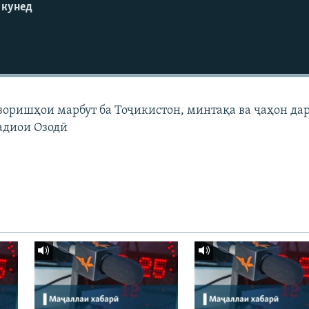
 кунед
узоришҳои марбут ба Тоҷикистон, минтақа ва ҷаҳон да
адиои Озодӣ