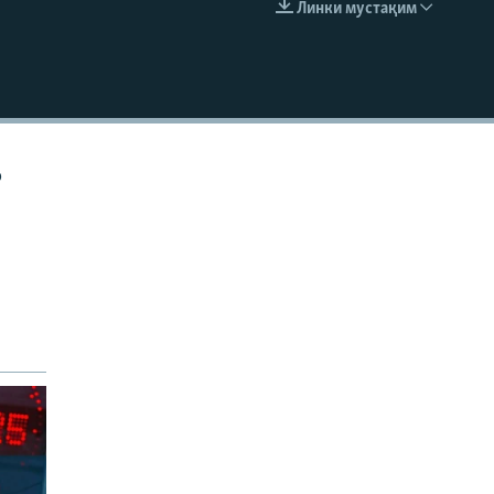
Линки мустақим
EMBED
р