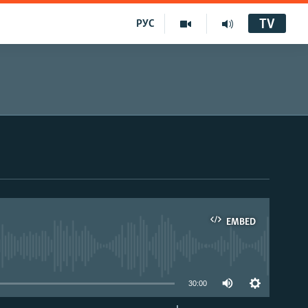
TV
РУС
EMBED
30:00