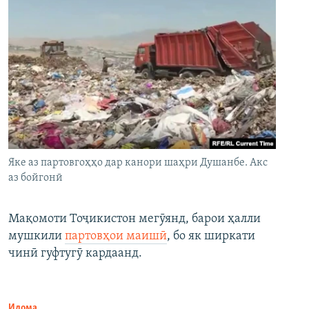
Яке аз партовгоҳҳо дар канори шаҳри Душанбе. Акс
аз бойгонӣ
Мақомоти Тоҷикистон мегӯянд, барои ҳалли
мушкили
партовҳои маишӣ
, бо як ширкати
чинӣ гуфтугӯ кардаанд.
Идома