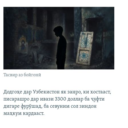
Тасвир аз бойгонӣ
Додгоҳе дар Узбекистон як занро, ки хостааст,
писарашро дар ивази 3300 доллар ба ҷуфти
дигаре фурӯшад, ба севуним сол зиндон
маҳкум кардааст.