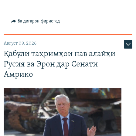
Ба дигарон фиристед
Август 09, 2026
Қабули таҳримҳои нав алайҳи
Русия ва Эрон дар Сенати
Амрико