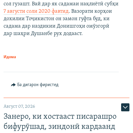
сол гузашт. Вай дар як садамаи нақлиётӣ субҳи
7 августи соли 2020 фавтид
. Вазорати корҳои
дохилии Тоҷикистон он замон гуфта буд, ки
садама дар наздикии Донишгоҳи омӯзгорӣ
дар шаҳри Душанбе рух додааст.
Идома
Ба дигарон фиристед
Август 07, 2026
Занеро, ки хостааст писарашро
бифурӯшад, зиндонӣ кардаанд