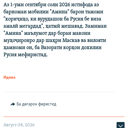
Аз 1-уми сентябри соли 2026 истифода аз
барномаи мобилии "Амина" барои тамоми
"хориҷиҳо, ки вурудашон ба Русия бе виза
амалӣ мегардад", ҳатмӣ мешавад. Замимаи
"Амина" маълумот дар бораи макони
муҳоҷиронро дар шаҳри Маскав ва вилояти
ҳамноми он, ба Вазорати корҳои дохилии
Русия мефиристад.
Идома
Ба дигарон фиристед
Август 08, 2026