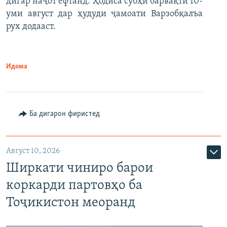
дигар наҷот ёфтанд. Ҳодиса субҳи барвақти 10-
уми август дар ҳудуди ҷамоати Варзобқалъа
рух додааст.
Идома
Ба дигарон фиристед
Август 10, 2026
Ширкати чиниро барои
коркарди партовҳо ба
Тоҷикистон меоранд