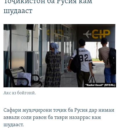
Тоҷикистон ба Русия кам
шудааст
Акс аз бойгонӣ.
Сафари муҳоҷирони тоҷик ба Русия дар нимаи
аввали соли равон ба таври назаррас кам
шудааст.