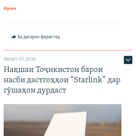
Идома
Ба дигарон фиристед
Август 07, 2026
Нақшаи Тоҷикистон барои
насби дастгоҳҳои “Starlink” дар
гӯшаҳои дурдаст