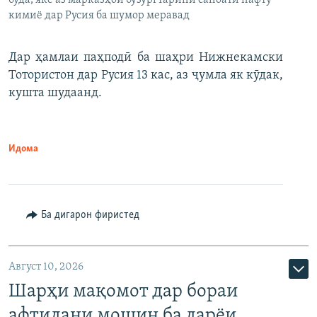
буда, яке аз марказҳои бузургтарини саноати нафту
кимиё дар Русия ба шумор меравад
Дар ҳамлаи паҳподӣ ба шаҳри Нижнекамски
Тотористон дар Русия 13 кас, аз ҷумла як кӯдак,
кушта шудаанд.
Идома
Ба дигарон фиристед
Август 10, 2026
Шарҳи мақомот дар бораи
афтидани мошин ба дарёи