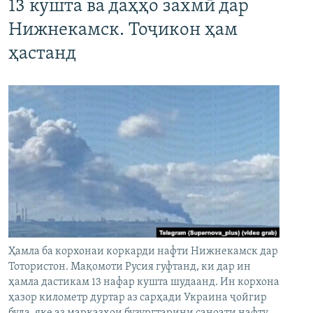
13 кушта ва даҳҳо захмӣ дар
Нижнекамск. Тоҷикон ҳам
ҳастанд
Ҳамла ба корхонаи коркарди нафти Нижнекамск дар
Тотористон. Мақомоти Русия гуфтанд, ки дар ин
ҳамла дастикам 13 нафар кушта шудаанд. Ин корхона
ҳазор километр дуртар аз сарҳади Украина ҷойгир