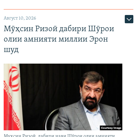
Август 10, 2026
Мӯҳсин Ризоӣ дабири Шӯрои
олии амнияти миллии Эрон
шуд
Муҳсин Ризоӣ, дабири нави Шӯрои олии амнияти