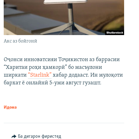
Акс аз бойгонӣ
Оҷонси инноватсияи Тоҷикистон аз баррасии
“Харитаи роҳи ҳамкорӣ” бо масъулони
ширкати
“Starlink”
хабар додааст. Ин мулоқоти
бархат ё онлайнӣ 5-уми август гузашт.
Идома
Ба дигарон фиристед