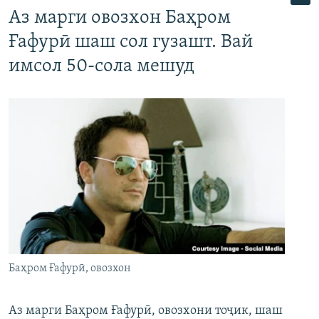
Аз марги овозхон Баҳром
Ғафурӣ шаш сол гузашт. Вай
имсол 50-сола мешуд
Баҳром Ғафурӣ, овозхон
Аз марги Баҳром Ғафурӣ, овозхони тоҷик, шаш