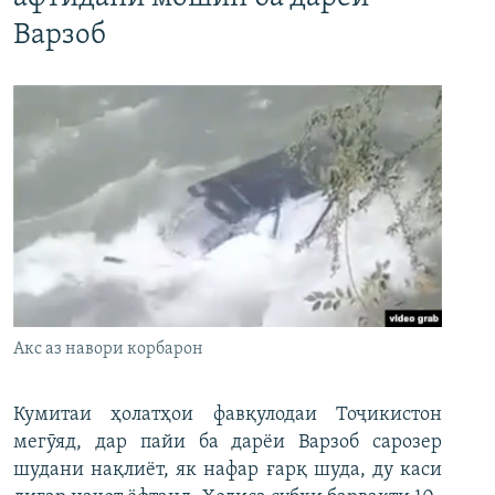
Варзоб
Акс аз навори корбарон
Кумитаи ҳолатҳои фавқулодаи Тоҷикистон
мегӯяд, дар пайи ба дарёи Варзоб сарозер
шудани нақлиёт, як нафар ғарқ шуда, ду каси