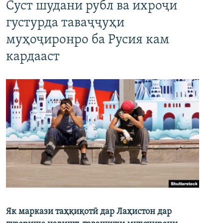
Суст шудани рубл ва ихроҷи
густурда таваҷҷуҳи
муҳоҷиронро ба Русия кам
кардааст
Як маркази таҳқиқотӣ дар Лаҳистон дар