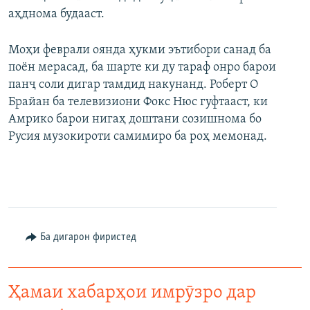
аҳднома будааст.
Моҳи феврали оянда ҳукми эътибори санад ба
поён мерасад, ба шарте ки ду тараф онро барои
панҷ соли дигар тамдид накунанд. Роберт О
Брайан ба телевизиони Фокс Нюс гуфтааст, ки
Амрико барои нигаҳ доштани созишнома бо
Русия музокироти самимиро ба роҳ мемонад.
Ба дигарон фиристед
Ҳамаи хабарҳои имрӯзро дар