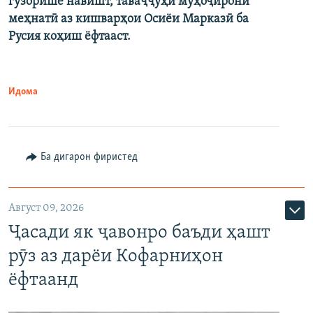
гузорише навишт, таваҷҷуҳи муҳоҷирони
меҳнатӣ аз кишварҳои Осиёи Марказӣ ба
Русия коҳиш ёфтааст.
Идома
Ба дигарон фиристед
Август 09, 2026
Ҷасади як ҷавонро баъди ҳашт
рӯз аз дарёи Кофарниҳон
ёфтаанд