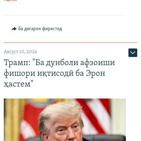
Ба дигарон фиристед
Август 10, 2026
Трамп: "Ба дунболи афзоиши
фишори иқтисодӣ ба Эрон
ҳастем"