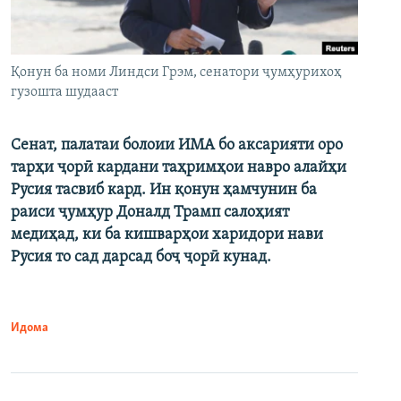
Қонун ба номи Линдси Грэм, сенатори ҷумҳурихоҳ
гузошта шудааст
Сенат, палатаи болоии ИМА бо аксарияти оро
тарҳи ҷорӣ кардани таҳримҳои навро алайҳи
Русия тасвиб кард. Ин қонун ҳамчунин ба
раиси ҷумҳур Доналд Трамп салоҳият
медиҳад, ки ба кишварҳои харидори нави
Русия то сад дарсад боҷ ҷорӣ кунад.
Идома