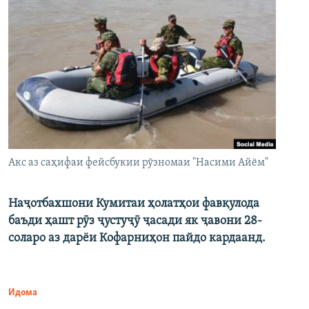
Акс аз саҳифаи фейсбукии рӯзномаи "Насими Айём"
Наҷотбахшони Кумитаи ҳолатҳои фавқулода
баъди ҳашт рӯз ҷустуҷӯ ҷасади як ҷавони 28-
соларо аз дарёи Кофарниҳон пайдо кардаанд.
Идома