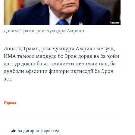
Доналд Трамп, раисҷумҳури Амрико.
Доналд Трамп, раисҷумҳури Амрико мегӯяд,
ИМА тамоси маҳдуде бо Эрон дорад ва ба ҷойи
дастур додан ба як амалиёти низомии нав, ба
дунболи афзоиши фишори иқтисодӣ ба Эрон
аст.
Идома
Ба дигарон фиристед