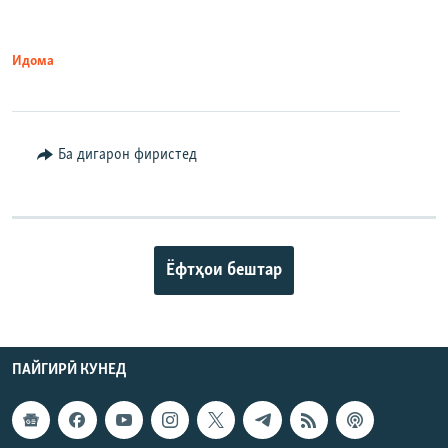
Идома
Ба дигарон фиристед
Ёфтҳои бештар
ПАЙГИРӢ КУНЕД