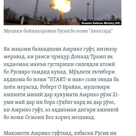
ГУЗОРИШҲОИ РАДИОӢ
Русский
ПАЙГИРӢ КУНЕД
Мушаки байниқоравии Русия бо номи "Авангард"
Як мақоми баландпояи Амрико гуфт, интизор
меравад, ки раиси ҷумҳур Доналд Трамп як
аҳдномаи манъи густариши силоҳҳои атомӣ
Ҳамаи сомонаҳои RFE/RL
бо Русияро тамдид кунад. Мӯҳлати эътибори
аҳднома бо номи “START-и нав» соли оянда ба
поён мерасад. Роберт О Брайан, мушовири
амнияти миллӣ дар ҳукумати Амрико рӯзи 21-
уми май дар ин бора сӯҳбат кард ва дар рӯзе,
ки Амрико гуфт, аз аҳдномаи дигари амниятӣ
бо номи Осмони Боз хориҷ мешавад.
Мақомоти Амрико гуфтанд, азбаски Русия ин