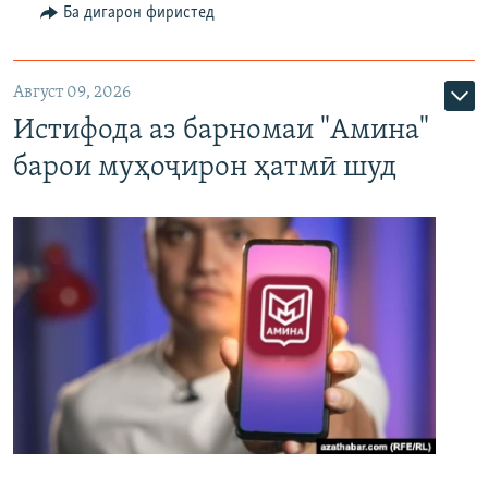
Ба дигарон фиристед
Август 09, 2026
Истифода аз барномаи "Амина"
барои муҳоҷирон ҳатмӣ шуд