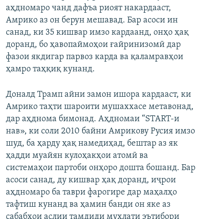
аҳдномаро чанд дафъа риоят накардааст,
Амрико аз он берун мешавад. Бар асоси ин
санад, ки 35 кишвар имзо кардаанд, онҳо ҳақ
доранд, бо ҳавопаймоҳои ғайринизомӣ дар
фазои якдигар парвоз карда ва қаламравҳои
ҳамро таҳқиқ кунанд.
Доналд Трамп айни замон ишора кардааст, ки
Амрико таҳти шароити мушаххасе метавонад,
дар аҳднома бимонад. Аҳдномаи “START-и
нав», ки соли 2010 байни Амрикову Русия имзо
шуд, ба ҳарду ҳақ намедиҳад, бештар аз як
ҳадди муайян кулоҳакҳои атомӣ ва
системаҳои партоби онҳоро дошта бошанд. Бар
асоси санад, ду кишвар ҳақ доранд, иҷрои
аҳдномаро ба таври фарогире дар маҳалҳо
тафтиш кунанд ва ҳамин банди он яке аз
сабабҳои аслии тамдиди муҳлати эътибори