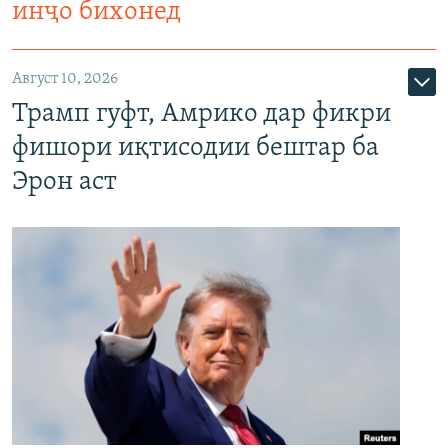
инҷо бихонед
Август 10, 2026
Трамп гуфт, Амрико дар фикри
фишори иқтисодии бештар ба
Эрон аст