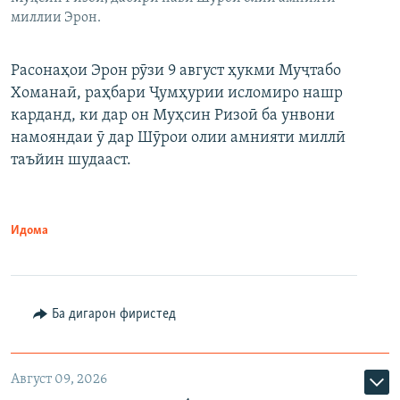
миллии Эрон.
Расонаҳои Эрон рӯзи 9 август ҳукми Муҷтабо
Хоманаӣ, раҳбари Ҷумҳурии исломиро нашр
карданд, ки дар он Муҳсин Ризоӣ ба унвони
намояндаи ӯ дар Шӯрои олии амнияти миллӣ
таъйин шудааст.
Идома
Ба дигарон фиристед
Август 09, 2026