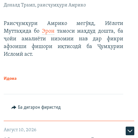
Доналд Трамп, раисҷумҳури Амрико
Раисҷумҳури Амрико мегӯяд, Иёлоти
Муттаҳида бо
Эрон
тамоси маҳдуд дошта, ба
ҷойи амалиёти низомии нав дар фикри
афзоиши фишори иқтисодӣ ба Ҷумҳурии
Исломӣ аст.
Идома
Ба дигарон фиристед
Август 10, 2026