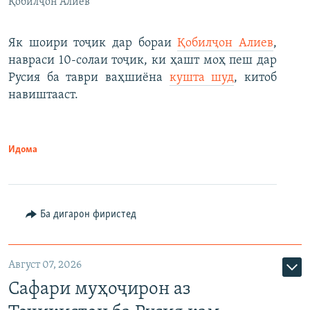
Қобилҷон Алиев
Як шоири тоҷик дар бораи
Қобилҷон Алиев
,
навраси 10-солаи тоҷик, ки ҳашт моҳ пеш дар
Русия ба таври ваҳшиёна
кушта шуд
, китоб
навиштааст.
Идома
Ба дигарон фиристед
Август 07, 2026
Сафари муҳоҷирон аз