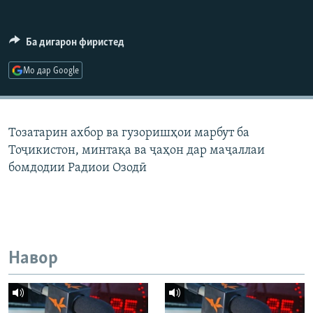
ГУЗОРИШҲОИ РАДИОӢ
Русский
Ба дигарон фиристед
ПАЙГИРӢ КУНЕД
Мо дар Google
Тозатарин ахбор ва гузоришҳои марбут ба
Тоҷикистон, минтақа ва ҷаҳон дар маҷаллаи
Ҳамаи сомонаҳои RFE/RL
бомдодии Радиои Озодӣ
Навор