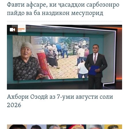
Фавти афсаре, ки ҷасадҳои сарбозонро
пайдо ва ба наздикон месупорид
Ахбори Озодӣ аз 7-уми августи соли
2026