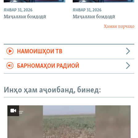
ЯНВАР 31, 2026
ЯНВАР 31, 2026
Маҷаллаи бомдодӣ
Маҷаллаи бомдодӣ
Ҳамаи порчаҳо
НАМОИШҲОИ ТВ
БАРНОМАҲОИ РАДИОӢ
Инҳо ҳам аҷоибанд, бинед: