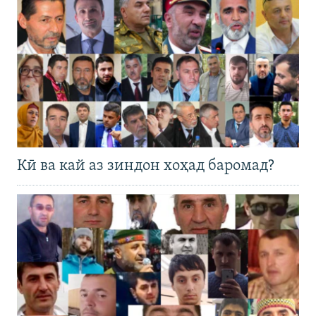
Кӣ ва кай аз зиндон хоҳад баромад?