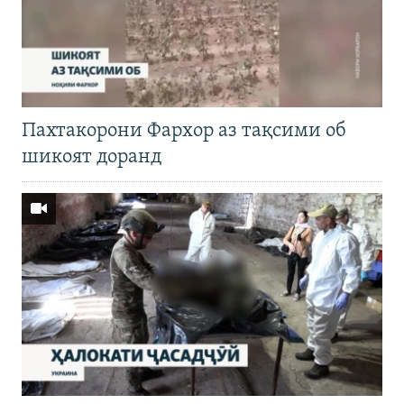
Пахтакорони Фархор аз тақсими об
шикоят доранд