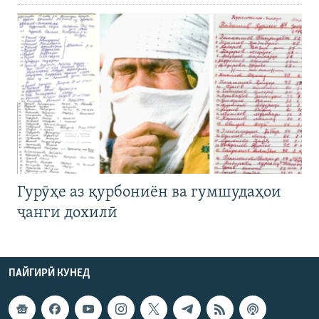
Гурӯҳе аз қурбониён ва гумшудаҳои
ҷанги дохилӣ
ПАЙГИРӢ КУНЕД