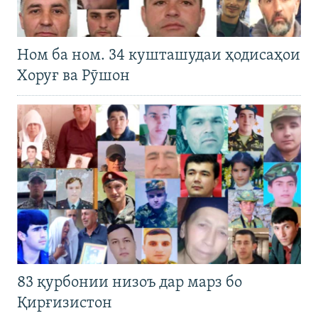
Ном ба ном. 34 кушташудаи ҳодисаҳои
Хоруғ ва Рӯшон
83 қурбонии низоъ дар марз бо
Қирғизистон