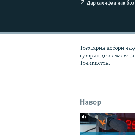
ГУЗОРИШҲОИ РАДИОӢ
Дар саҳифаи нав боз
Тозатарин ахбори ҷаҳ
гузоришҳо аз масъала
Тоҷикистон.
Навор