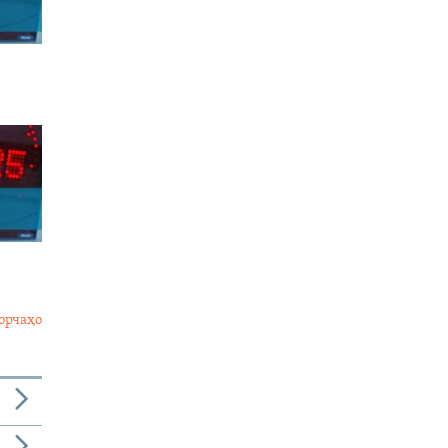
орчаҳо