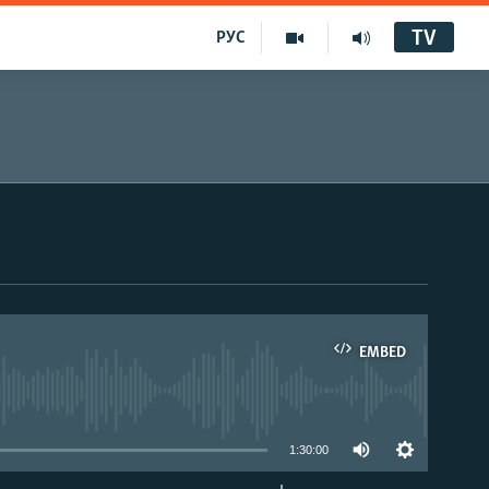
TV
РУС
EMBED
1:30:00