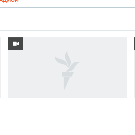
РАДИОӢ
Cенатори амрикоӣ Путинро "авбош"
номид