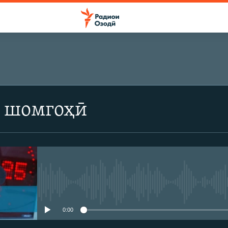
 шомгоҳӣ
Феълан кор намекунад
0:00