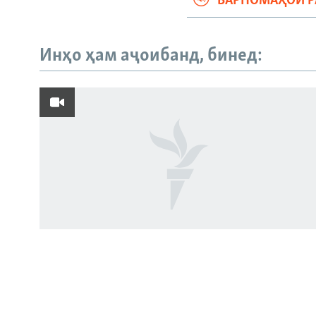
БАРНОМАҲОИ 
Инҳо ҳам аҷоибанд, бинед:
Русский
ПАЙГИРӢ КУНЕД
Ҳамаи сомонаҳои RFE/RL
Ҳаводории арманиҳо аз пирӯзии
"Ҷаллод"-и тоҷик