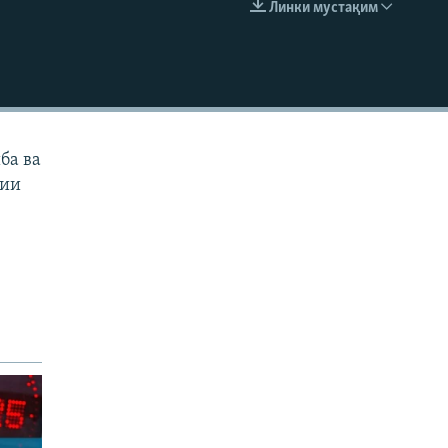
Линки мустақим
EMBED
ба ва
тии