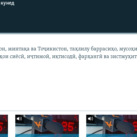
 кунед
он, минтақа ва Тоҷикистон, таҳлилу баррасиҳо, мусоҳи
ҳои сиёсӣ, иҷтимоӣ, иқтисодӣ, фарҳангӣ ва зистмуҳи