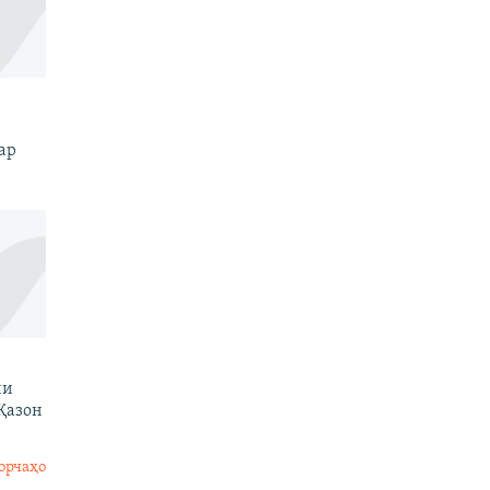
ар
ни
Қазон
орчаҳо