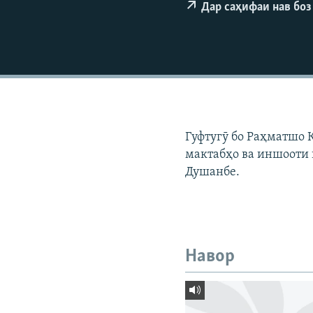
ГУЗОРИШҲОИ РАДИОӢ
Дар саҳифаи нав боз
Гуфтугӯ бо Раҳматшо 
мактабҳо ва иншооти
Душанбе.
Навор