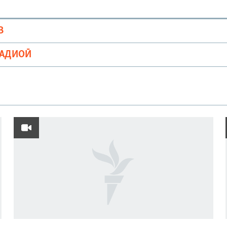
В
РАДИОӢ