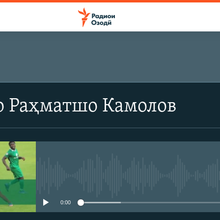
о Раҳматшо Камолов
Феълан кор намекунад
0:00