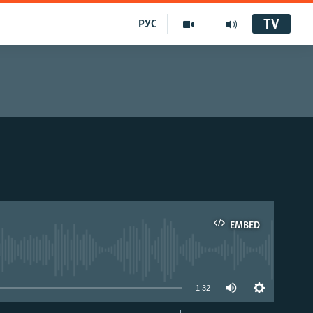
TV
РУС
EMBED
1:32