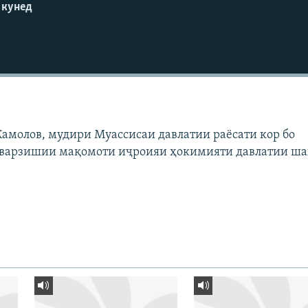
 кунед
Камолов, мудири Муассисаи давлатии раёсати кор бо
 варзишии мақомоти иҷроияи ҳокимияти давлатии ш