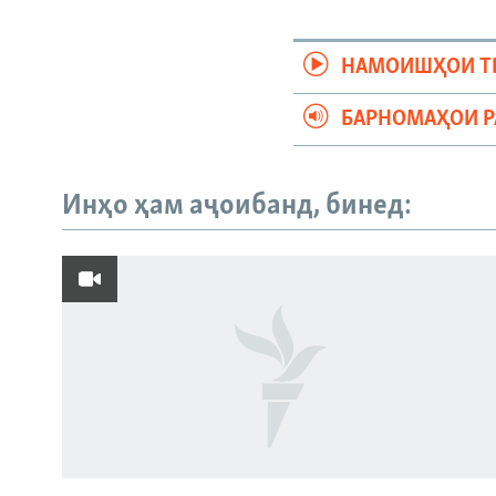
НАМОИШҲОИ Т
БАРНОМАҲОИ 
Инҳо ҳам аҷоибанд, бинед:
Русский
ПАЙГИРӢ КУНЕД
Ҳамаи сомонаҳои RFE/RL