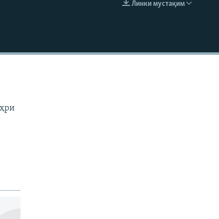
Линки мустақим
EMBED
аҳри