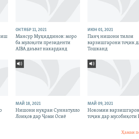
ОКТЯБР 11, 2021
ИЮН 01, 2021
рзиш
Мансур Муҳиддинов: моро
Панҷ нишони тилои
ба мулоқоти президенти
варзишгарони тоҷик д
AIBA даъват накарданд
Тошканд
МАЙ 18, 2021
МАЙ 09, 2021
о
Нишони нуқраи Суннатулло
Нокомии варзишгаро
Лоиқов дар Ҷоми Осиё
тоҷик дар мусобиқоти 
Ҳамаи п