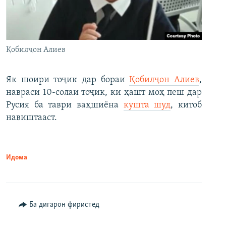
Қобилҷон Алиев
Як шоири тоҷик дар бораи
Қобилҷон Алиев
,
навраси 10-солаи тоҷик, ки ҳашт моҳ пеш дар
Русия ба таври ваҳшиёна
кушта шуд
, китоб
навиштааст.
Идома
Ба дигарон фиристед