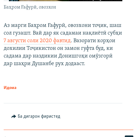
Баҳром Ғафурӣ, овозхон
Аз марги Баҳром Ғафурӣ, овозхони тоҷик, шаш
сол гузашт. Вай дар як садамаи нақлиётӣ субҳи
7 августи соли 2020 фавтид
. Вазорати корҳои
дохилии Тоҷикистон он замон гуфта буд, ки
садама дар наздикии Донишгоҳи омӯзгорӣ
дар шаҳри Душанбе рух додааст.
Идома
Ба дигарон фиристед