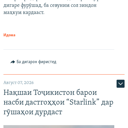
дигаре фурӯшад, ба севуним сол зиндон
маҳкум кардааст.
Идома
Ба дигарон фиристед
Август 07, 2026
Нақшаи Тоҷикистон барои
насби дастгоҳҳои “Starlink” дар
гӯшаҳои дурдаст