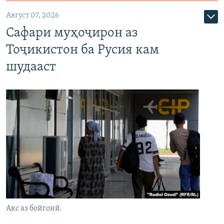
Август 07, 2026
Сафари муҳоҷирон аз
Тоҷикистон ба Русия кам
шудааст
Акс аз бойгонӣ.