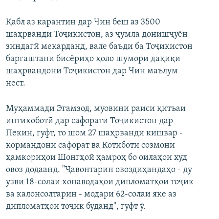
Қабл аз карантин дар Чин беш аз 3500
шаҳрванди Тоҷикистон, аз ҷумла донишҷӯён
зиндагӣ мекарданд, вале баъди ба Тоҷикистон
баргаштани бисёриҳо ҳоло шумори дақиқи
шаҳрвандони Тоҷикистон дар Чин маълум
нест.
Муҳаммади Эгамзод, муовини раиси қитъаи
интихоботӣ дар сафорати Тоҷикистон дар
Пекин, гуфт, то шом 27 шаҳрванди кишвар -
кормандони сафорат ва Котиботи созмони
ҳамкориҳои Шонгҳой ҳамроҳ бо оилаҳои худ
овоз додаанд. "Ҷавонтарин овоздиҳандаҳо - ду
узви 18-солаи хонаводаҳои дипломатҳои тоҷик
ва калонсолтарин - модари 62-солаи яке аз
дипломатҳои тоҷик буданд", гуфт ӯ.