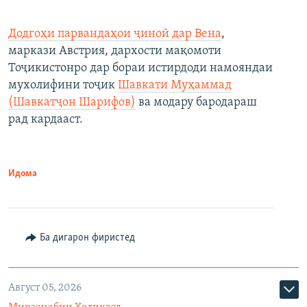
Додгоҳи парвандаҳои ҷиноӣ дар Вена
,
маркази Австрия, дархости мақомоти
Тоҷикистонро дар бораи истирдоди намояндаи
мухолифини тоҷик
Шавкати Муҳаммад
(Шавкатҷон Шарифов)
ва модару бародараш
рад кардааст.
Идома
Ба дигарон фиристед
Август 05, 2026