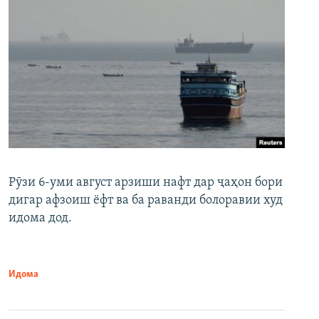
Рӯзи 6-уми август арзиши нафт дар ҷаҳон бори
дигар афзоиш ёфт ва ба раванди болоравии худ
идома дод.
Идома