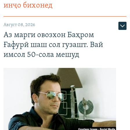
инҷо бихонед
Август 08, 2026
Аз марги овозхон Баҳром
Ғафурӣ шаш сол гузашт. Вай
имсол 50-сола мешуд