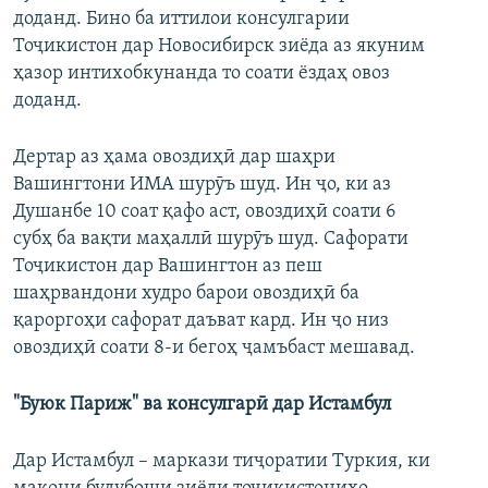
доданд. Бино ба иттилои консулгарии
Тоҷикистон дар Новосибирск зиёда аз якуним
ҳазор интихобкунанда то соати ёздаҳ овоз
доданд.
Дертар аз ҳама овоздиҳӣ дар шаҳри
Вашингтони ИМА шурӯъ шуд. Ин ҷо, ки аз
Душанбе 10 соат қафо аст, овоздиҳӣ соати 6
субҳ ба вақти маҳаллӣ шурӯъ шуд. Сафорати
Тоҷикистон дар Вашингтон аз пеш
шаҳрвандони худро барои овоздиҳӣ ба
қароргоҳи сафорат даъват кард. Ин ҷо низ
овоздиҳӣ соати 8-и бегоҳ ҷамъбаст мешавад.
"Буюк Париж" ва консулгарӣ дар Истамбул
Дар Истамбул – маркази тиҷоратии Туркия, ки