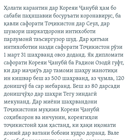
Ҳолати карантин дар Кореяи Ҷанубӣ ҳам бо
сабаби паҳншавии босуръати коронавирус, ба
қавли сафорати Тоҷикистон дар Сеул, дар
шумори ширкатдорони интихоботи
парлумонӣ таъсиргузор шуд. Дар қитъаи
интихоботии назди сафорати Тоҷикистон рӯзи
1 март 31 шаҳрванд овоз доданд. Як дипломати
сафорати Кореяи Ҷанубӣ ба Радиои Озодӣ гуфт,
ки дар маҷмӯъ дар тамоми шаҳру манотиқи
ин кишвар беш аз 500 шаҳрванд, аз ҷумла, 120
донишҷӯ ба сар мебаранд. Беш аз 80 дарсади
донишҷӯҳо дар шаҳри Тегу зиндагӣ
мекунанд. Дар миёни шаҳрвандони
Тоҷикистони муқими Кореяи Ҷанубӣ
соҳибкорон ва инчунин, кореягиҳои
тоҷикистонӣ ҳам ҳастанд, ки ҳақи иқомати
доимӣ дар ватани бобоии худро доранд. Вале