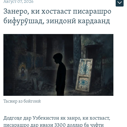
Август 07, 2026
Занеро, ки хостааст писарашро
бифурӯшад, зиндонӣ кардаанд
Тасвир аз бойгонӣ
Додгоҳе дар Узбекистон як занро, ки хостааст,
писарашро дар ивази 3300 доллар ба ҷуфти