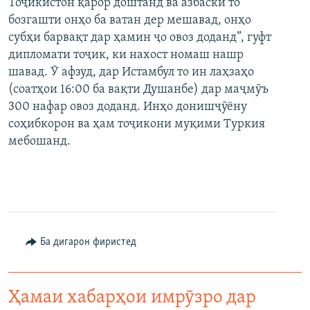
Тоҷикистон қарор доштанд ва азбаски то
бозгашти онҳо ба ватан дер мешавад, онҳо
субҳи барвақт дар ҳамин ҷо овоз доданд”, гуфт
дипломати тоҷик, ки нахост номаш нашр
шавад. Ӯ афзуд, дар Истамбул то ин лаҳзаҳо
(соатҳои 16:00 ба вақти Душанбе) дар маҷмӯъ
300 нафар овоз доданд. Инҳо донишҷӯёну
соҳибкорон ва ҳам тоҷикони муқими Туркия
мебошанд.
Ба дигарон фиристед
Ҳамаи хабарҳои имрӯзро дар