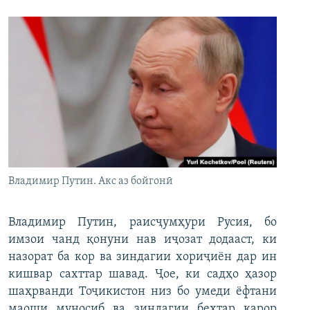
Владимир Путин. Акс аз бойгонӣ
Владимир Путин, раисҷумҳури Русия, бо
имзои чанд қонуни нав иҷозат додааст, ки
назорат ба кор ва зиндагии хориҷиён дар ин
кишвар сахттар шавад. Ҷое, ки садҳо ҳазор
шаҳрванди Тоҷикистон низ бо умеди ёфтани
маоши муносиб ва зиндагии беҳтар қарор