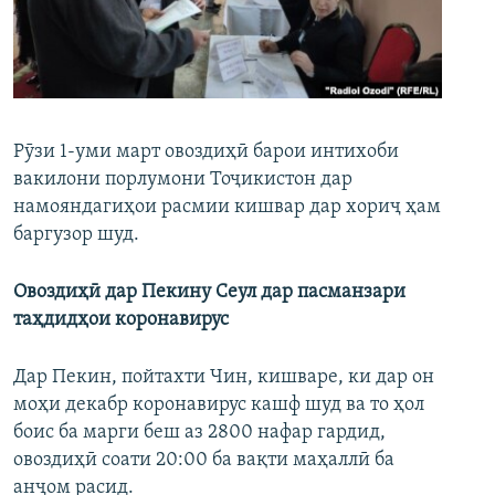
ГУЗОРИШҲОИ РАДИОӢ
Русский
ПАЙГИРӢ КУНЕД
Рӯзи 1-уми март овоздиҳӣ барои интихоби
вакилони порлумони Тоҷикистон дар
намояндагиҳои расмии кишвар дар хориҷ ҳам
баргузор шуд.
Ҳамаи сомонаҳои RFE/RL
Овоздиҳӣ дар Пекину Сеул дар пасманзари
таҳдидҳои коронавирус
Дар Пекин, пойтахти Чин, кишваре, ки дар он
моҳи декабр коронавирус кашф шуд ва то ҳол
боис ба марги беш аз 2800 нафар гардид,
овоздиҳӣ соати 20:00 ба вақти маҳаллӣ ба
анҷом расид.