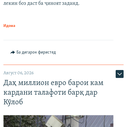
лекин боз даст ба ҷиноят заданд.
Идома
Ба дигарон фиристед
Август 06, 2026
Даҳ миллион евро барои кам
кардани талафоти барқ дар
Кӯлоб