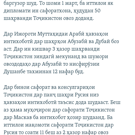
баргузор шуд. То шоми 1 март, ба иттилои як
дипломати ин сафоратхона, ҳудудан 50
шаҳрванди Тоҷикистон овоз доданд.
Дар Имороти Муттаҳидаи Арабӣ ҳавзаҳои
интихоботӣ дар шаҳрҳои Абузабӣ ва Дубай боз
аст. Дар ин кишвар 3 ҳазор шаҳрванди
Тоҷикистон зиндагӣ мекунанд ва шумори
овоздодаҳо дар Абузабӣ то нисфирӯзии
Душанбе тахминан 12 нафар буд.
Дар бинои сафорат ва консулгариҳои
Тоҷикистон дар панҷ шаҳри Русия низ
ҳавзаҳои интихоботӣ таъсис дода шудааст. Беш
аз ҳама муҳоҷирон дар сафорати Тоҷикистон
дар Маскав ба интихобот ҳозир шудаанд. Ба
иттилои мақомоти сафорати Тоҷикистон дар
Русия то соати 11 беш аз 2 ҳазор нафар овоз