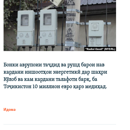
Бонки аврупоии таҷдид ва рушд барои нав
кардани иншоотҳои энергетикӣ дар шаҳри
Кӯлоб ва кам кардани талафоти барқ, ба
Тоҷикистон 10 миллион евро қарз медиҳад.
Идома