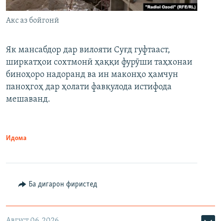
Акс аз бойгонӣ
Як мансабдор дар вилояти Суғд гуфтааст,
ширкатҳои сохтмонӣ ҳаққи фурӯши таҳхонаи
биноҳоро надоранд ва ин маконҳо ҳамчун
паноҳгоҳ дар ҳолати фавқулода истифода
мешаванд.
Идома
Ба дигарон фиристед
Август 06, 2026