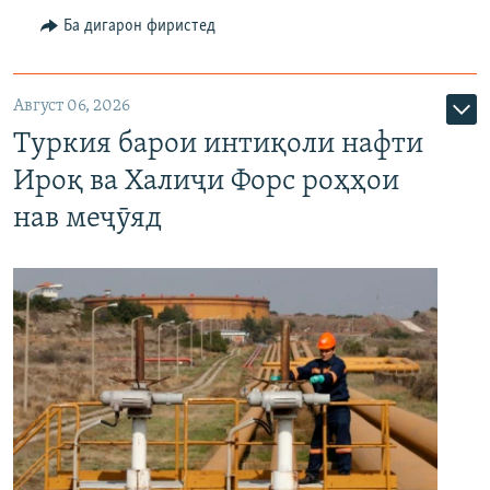
Ба дигарон фиристед
Август 06, 2026
Туркия барои интиқоли нафти
Ироқ ва Халиҷи Форс роҳҳои
нав меҷӯяд