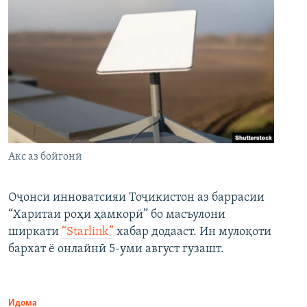
Акс аз бойгонӣ
Оҷонси инноватсияи Тоҷикистон аз баррасии
“Харитаи роҳи ҳамкорӣ” бо масъулони
ширкати
“Starlink”
хабар додааст. Ин мулоқоти
бархат ё онлайнӣ 5-уми август гузашт.
Идома