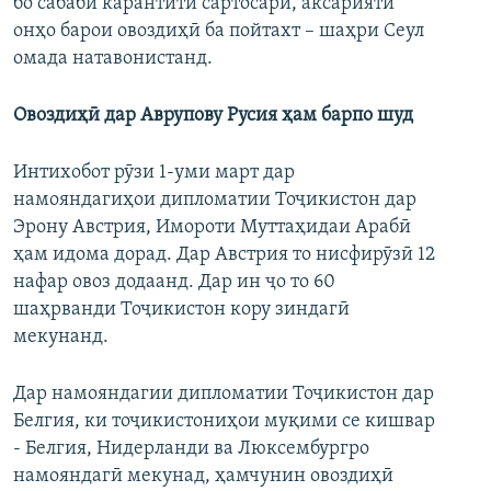
бо сабаби карантити сартосарӣ, аксарияти
онҳо барои овоздиҳӣ ба пойтахт – шаҳри Сеул
омада натавонистанд.
Овоздиҳӣ дар Аврупову Русия ҳам барпо шуд
Интихобот рӯзи 1-уми март дар
намояндагиҳои дипломатии Тоҷикистон дар
Эрону Австрия, Имороти Муттаҳидаи Арабӣ
ҳам идома дорад. Дар Австрия то нисфирӯзӣ 12
нафар овоз додаанд. Дар ин ҷо то 60
шаҳрванди Тоҷикистон кору зиндагӣ
мекунанд.
Дар намояндагии дипломатии Тоҷикистон дар
Белгия, ки тоҷикистониҳои муқими се кишвар
- Белгия, Нидерланди ва Люксембургро
намояндагӣ мекунад, ҳамчунин овоздиҳӣ