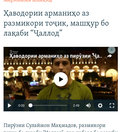
Мирзонабии Холиқзод
Ҳаводории арманиҳо аз
размикори тоҷик, машҳур бо
лақаби “Ҷаллод”
Ҳаводории арманиҳо аз пирӯзии "Ҷаллод"-и тоҷик
Феълан кор намекунад
Auto
0:00
2:49
240p
Пирӯзии Сулаймон Маҳмадов, размикори
360p