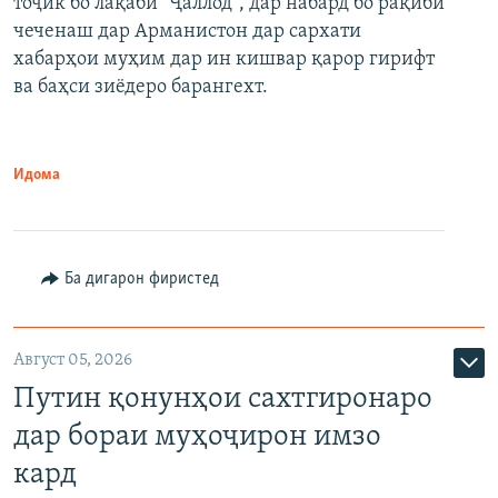
тоҷик бо лақаби "Ҷаллод", дар набард бо рақиби
480p
Auto
240p
360p
480p
чеченаш дар Арманистон дар сархати
720p
хабарҳои муҳим дар ин кишвар қарор гирифт
720p
1080p
ва баҳси зиёдеро барангехт.
1080p
Идома
Ба дигарон фиристед
Август 05, 2026
Путин қонунҳои сахтгиронаро
дар бораи муҳоҷирон имзо
кард