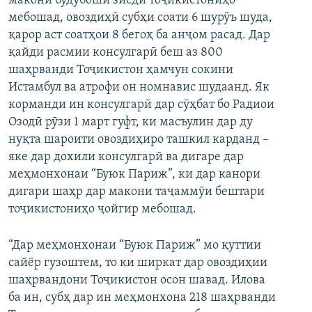
макони будубоши зиёди тоҷикистониҳо
мебошад, овоздиҳӣ субҳи соати 6 шурӯъ шуда,
қарор аст соатҳои 8 бегоҳ ба анҷом расад. Дар
қайди расмии консулгарӣ беш аз 800
шаҳрванди Тоҷикистон ҳамчун сокини
Истамбул ва атрофи он номнавис шудаанд. Як
корманди ин консулгарӣ дар сӯҳбат бо Радиои
Озодӣ рӯзи 1 март гуфт, ки масъулин дар ду
нуқта шароити овоздиҳиро ташкил карданд –
яке дар дохили консулгарӣ ва дигаре дар
меҳмонхонаи “Буюк Париж”, ки дар канори
дигари шаҳр дар макони таҷаммӯи бештари
тоҷикистониҳо ҷойгир мебошад.
“Дар меҳмонхонаи “Буюк Париж” мо қуттии
сайёр гузоштем, то ки ширкат дар овоздиҳии
шаҳрвандони Тоҷикистон осон шавад. Илова
ба ин, субҳ дар ин меҳмонхона 218 шаҳрванди