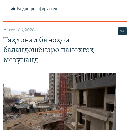
Ба дигарон фиристед
Август 06, 2026
Таҳхонаи биноҳои
баландошёнаро паноҳгоҳ
мекунанд