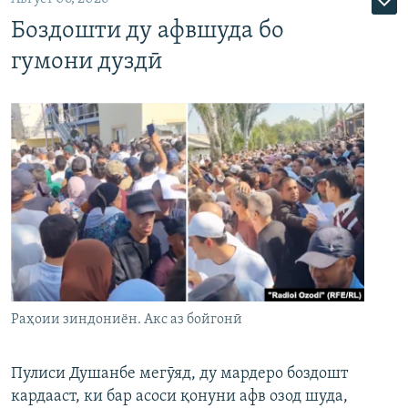
Боздошти ду афвшуда бо
гумони дуздӣ
Раҳоии зиндониён. Акс аз бойгонӣ
Пулиси Душанбе мегӯяд, ду мардеро боздошт
кардааст, ки бар асоси қонуни афв озод шуда,