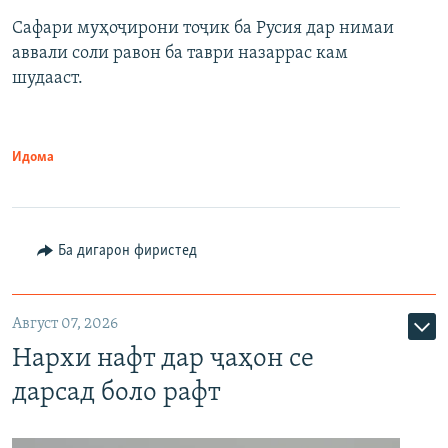
Сафари муҳоҷирони тоҷик ба Русия дар нимаи
аввали соли равон ба таври назаррас кам
шудааст.
Идома
Ба дигарон фиристед
Август 07, 2026
Нархи нафт дар ҷаҳон се
дарсад боло рафт