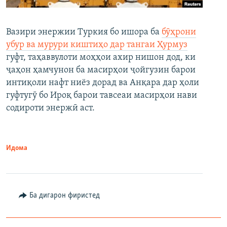
Вазири энержии Туркия бо ишора ба
бӯҳрони
убур ва мурури киштиҳо дар тангаи Ҳурмуз
гуфт, таҳаввулоти моҳҳои ахир нишон дод, ки
ҷаҳон ҳамчунон ба масирҳои ҷойгузин барои
интиқоли нафт ниёз дорад ва Анқара дар ҳоли
гуфтугӯ бо Ироқ барои тавсеаи масирҳои нави
содироти энержӣ аст.
Идома
Ба дигарон фиристед