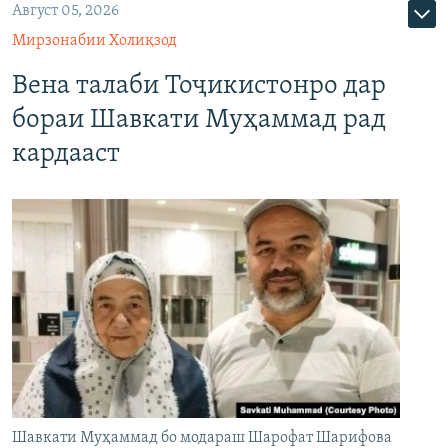
Август 05, 2026
Мирзонабии Холиқзод
Вена талаби Тоҷикистонро дар
бораи Шавкати Муҳаммад рад
кардааст
Шавкати Муҳаммад бо модараш Шарофат Шарифова