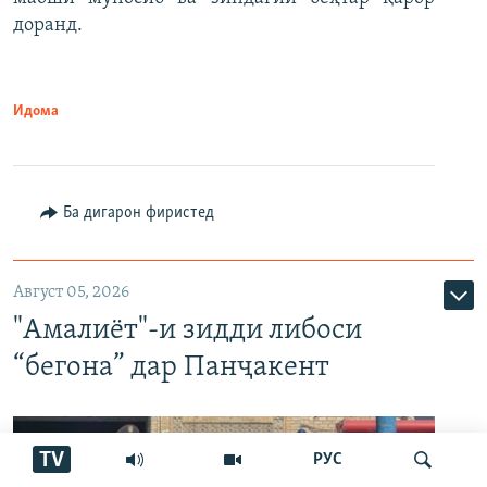
доранд.
Идома
Ба дигарон фиристед
Август 05, 2026
"Амалиёт"-и зидди либоси
“бегона” дар Панҷакент
TV
РУС