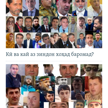
Кӣ ва кай аз зиндон хоҳад баромад?