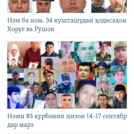
Ном ба ном. 34 кушташудаи ҳодисаҳои
Хоруғ ва Рӯшон
Номи 83 қурбонии низои 14-17 сентябр
дар марз