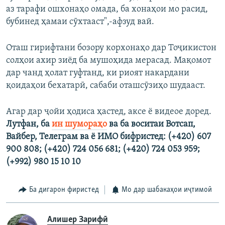
аз тарафи ошхонаҳо омада, ба хонаҳои мо расид,
бубинед ҳамаи сӯхтааст",-афзуд вай.
Оташ гирифтани бозору корхонаҳо дар Тоҷикистон
солҳои ахир зиёд ба мушоҳида мерасад. Мақомот
дар чанд ҳолат гуфтанд, ки риоят накардани
қоидаҳои бехатарӣ, сабаби оташсӯзиҳо шудааст.
Агар дар ҷойи ҳодиса ҳастед, аксе ё видеое доред.
Лутфан, ба
ин шумораҳ
о
ва ба воситаи Вотсап,
Вайбер, Телеграм ва ё ИМО бифристед:
(+420) 607
900 808;
(+420) 724 056 681;
(+420) 724 053 959;
(+992) 980 15 10 10
Ба дигарон фиристед
Мо дар шабакаҳои иҷтимоӣ
Алишер Зарифӣ