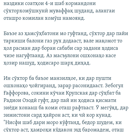
наздики соатҳои 4-и шаб кормандони
сӯхторхомӯшкунӣ муваффақ шуданд, алангаи
оташро комилан хомӯш намоянд.
Баъзе аз ҳамсӯҳбатони мо гуфтанд, сӯхтор дар пайи
таркиши балони газ рух додааст, вале мақомот то
ҳол расман дар бораи сабаби сар задани ҳодиса
чизе нагуфтаанд. Аз масъулони ошхонаҳо касе
ҳозир нашуд, ҳодисаро шарҳ диҳад.
Ин сӯхтор ба баъзе манзилҳое, ки дар пушти
ошхонаҳо ҷойгиранд, зарар расонидааст. Зебогул
Ғаффорова, сокини кӯчаи Крупская дар сӯҳбат ба
Радиои Озодӣ гуфт, дар пай ин ҳодиса қисмати
зиёди хонааш ба коми оташ рафтааст. Ӯ мегӯяд, дар
зимистони сард ҳайрон аст, ки чӣ кор кунад.
"Нисфи шаб дари моро кӯфтанд, бедор шудем, ки
сӯхтор аст, ҳамроҳи кӯдакон зуд баромадем, оташ