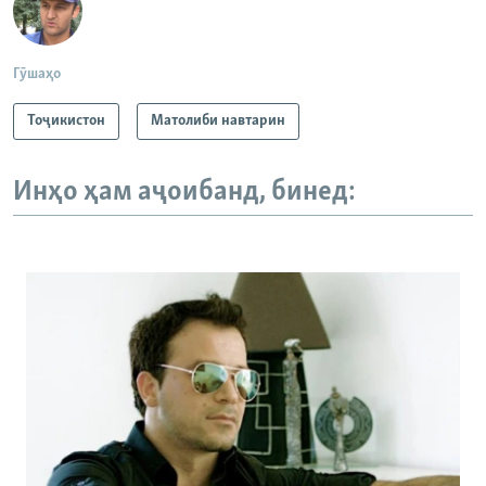
Гӯшаҳо
Тоҷикистон
Матолиби навтарин
Инҳо ҳам аҷоибанд, бинед: