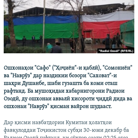
ГУЗОРИШҲОИ РАДИОӢ
Русский
ПАЙГИРӢ КУНЕД
Ошхонаҳои "Сафо" ("Ҳоҷиён"-и қаблӣ), "Сомониён"
Ҳамаи сомонаҳои RFE/RL
ва "Наврӯз" дар наздикии бозори "Саховат"-и
шаҳри Душанбе, шаби гузашта ба коми оташ
рафтанд. Ба мушоҳидаи хабарнигорони Радиои
Озодӣ, ду ошхонаи аввалӣ хисороти ҷиддӣ дида ва
ошхонаи "Наврӯз" қисман вайрон шудааст.
Дар қисми навбатдории Кумитаи ҳолатҳои
фавқулоддаи Тоҷикистон субҳи 30-юми декабр ба