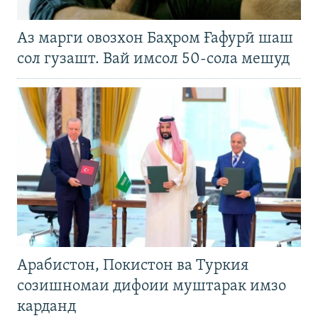
Аз марги овозхон Баҳром Ғафурӣ шаш
сол гузашт. Вай имсол 50-сола мешуд
Арабистон, Покистон ва Туркия
созишномаи дифоии муштарак имзо
карданд