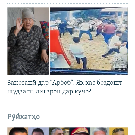
Занозанӣ дар "Арбоб". Як кас боздошт
шудааст, дигарон дар куҷо?
Рӯйхатҳо