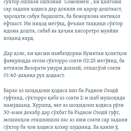
сӯхтор ошпази ошхонаи "Сомониён", ки ҳангоми
сар задани ҳодиса дар дохили он қарор доштааст,
ҷароҳати сабук бардошта, ба беморхона интиқол
ёфтааст. Ин ниҳод мегӯяд, феълан таҳқиқи сӯхтор
идома дошта, сабаб ва ҳаҷми хисоротро муайян
хоҳанд кард.
Дар ҳоле, ки қисми навбатдории Кумитаи ҳолатҳои
фавқулодда оғози сӯхторро соати 02:25 мегӯянд, ба
иттилои Вазорати умури дохилӣ, оташсӯзӣ соати
01:40-дақиқа рух додааст.
Бархе аз шоҳидони ҳодиса низ ба Радиои Озодӣ
гуфтанд, сӯхторро қабл аз соати 2-и шаб мушоҳида
намудаанд. Хуршед, яке аз шоҳидони ҳодиса рӯзи
30-юми декабр дар сӯҳбат ба Радиои Озодӣ гуфт,
мошинҳои оташнишон пас аз ним соати сар задани
сӯхтор ба ҷои ҳодиса ҳозир шудаанд. Ба қавли ӯ,