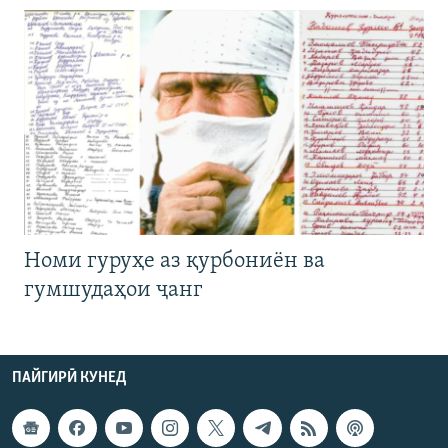
Номи гуруҳе аз қурбониён ва
гумшудаҳои ҷанг
ПАЙГИРӢ КУНЕД