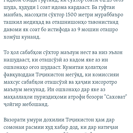
Радиои Озодӣ гуфтанд, ки сӯхтор соати 02:25 оғоз
шуда, ҳудуди 1 соат идома кардааст. Ба гуфтаи
манбаъ, масоҳати сӯхтор 1500 метри мураббаъро
ташкил медиҳад ва оташнишонҳо тавонистанд
давоми як соат бо истифода аз 9 мошин оташро
хомӯш кунанд.
То ҳол сабабҳои сӯхтор маълум нест ва низ эълон
нашудааст, ки оташсӯзӣ аз кадом яке аз ин
ошхонаҳо оғоз шудааст. Кумитаи ҳолатҳои
фавқулоддаи Тоҷикистон мегӯяд, ки комиссияи
махсус сабабҳои оташсӯзӣ ва ҳаҷми хисоротро
маълум мекунад. Ин ошхонаҳо дар яке аз
маҳаллаҳои пуриздиҳоми атрофи бозори "Саховат"
ҷойгир мебошанд.
Вазорати умури дохилии Тоҷикистон ҳам дар
сомонаи расмии худ хабар дод, ки дар натиҷаи