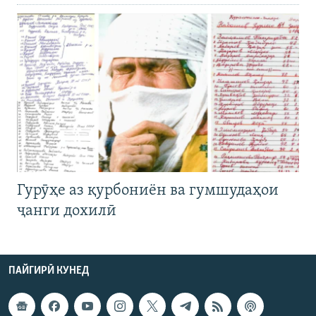
Гурӯҳе аз қурбониён ва гумшудаҳои
ҷанги дохилӣ
ПАЙГИРӢ КУНЕД