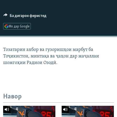
ГУЗОРИШҲОИ РАДИОӢ
Русский
Ба дигарон фиристед
ПАЙГИРӢ КУНЕД
Мо дар Google
Тозатарин ахбор ва гузоришҳои марбут ба
Тоҷикистон, минтақа ва ҷаҳон дар маҷаллаи
Ҳамаи сомонаҳои RFE/RL
шомгоҳии Радиои Озодӣ.
Навор