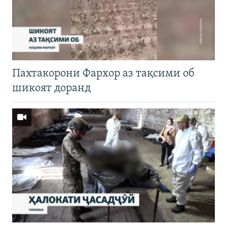
Пахтакорони Фархор аз тақсими об
шикоят доранд