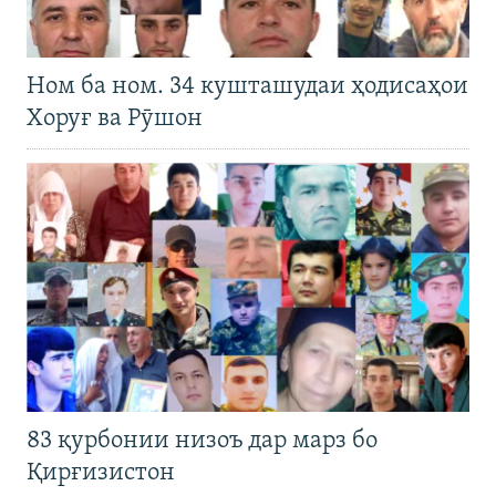
Ном ба ном. 34 кушташудаи ҳодисаҳои
Хоруғ ва Рӯшон
83 қурбонии низоъ дар марз бо
Қирғизистон