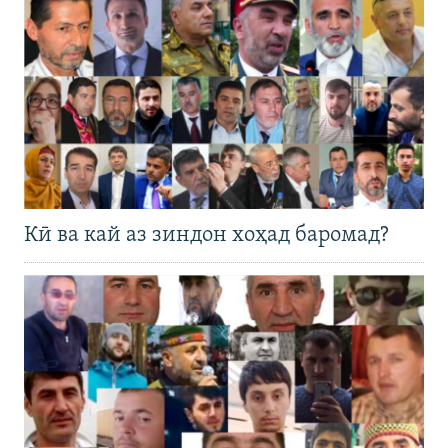
Кӣ ва кай аз зиндон хоҳад баромад?