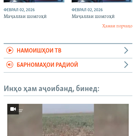
ФЕВРАЛ 02, 2026
ФЕВРАЛ 02, 2026
Маҷаллаи шомгоҳӣ
Маҷаллаи шомгоҳӣ
Ҳамаи порчаҳо
НАМОИШҲОИ ТВ
БАРНОМАҲОИ РАДИОӢ
Инҳо ҳам аҷоибанд, бинед: