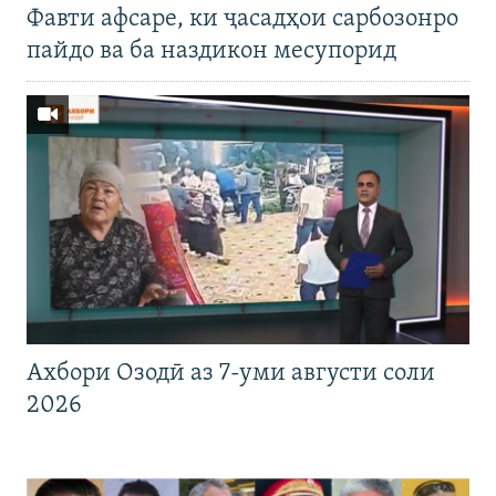
Фавти афсаре, ки ҷасадҳои сарбозонро
пайдо ва ба наздикон месупорид
Ахбори Озодӣ аз 7-уми августи соли
2026