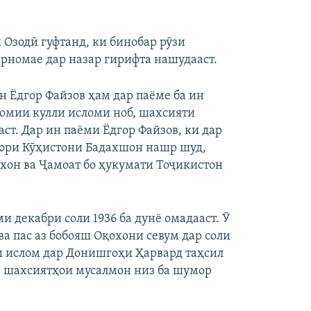
Озодӣ гуфтанд, ки бинобар рӯзи
арномае дар назар гирифта нашудааст.
 Ёдгор Файзов ҳам дар паёме ба ин
ҳомии кулли исломи ноб, шахсияти
аст. Дар ин паёми Ёдгор Файзов, ки дар
тори Кӯҳистони Бадахшон нашр шуд,
хон ва Ҷамоат бо ҳукумати Тоҷикистон
и декабри соли 1936 ба дунё омадааст. Ӯ
 пас аз бобояш Оқохони севум дар соли
хи ислом дар Донишгоҳи Ҳарвард таҳсил
н шахсиятҳои мусалмон низ ба шумор