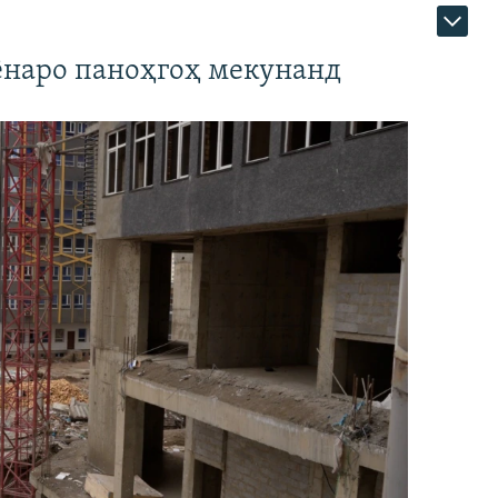
наро паноҳгоҳ мекунанд