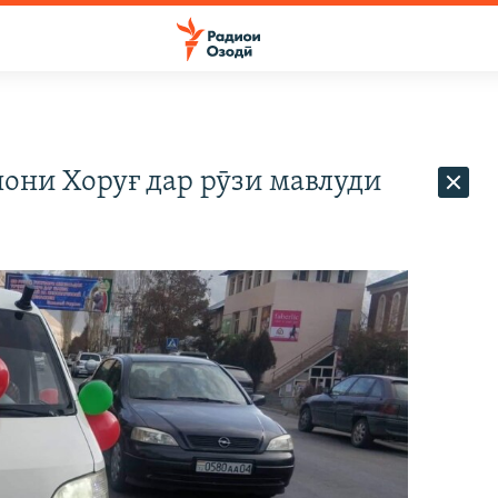
они Хоруғ дар рӯзи мавлуди