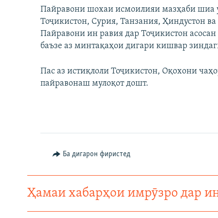
Пайравони шохаи исмоилияи мазҳаби шиа у
Тоҷикистон, Сурия, Танзания, Ҳиндустон ва
Пайравони ин равия дар Тоҷикистон асосан
баъзе аз минтақаҳои дигари кишвар зиндаг
Пас аз истиқлоли Тоҷикистон, Оқохони чаҳор
пайравонаш мулоқот дошт.
Ба дигарон фиристед
Ҳамаи хабарҳои имрӯзро дар и