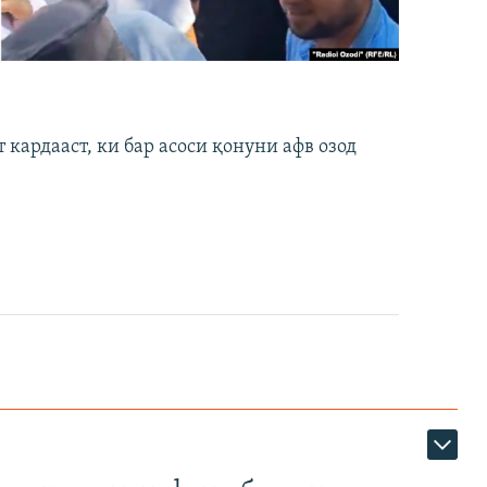
кардааст, ки бар асоси қонуни афв озод