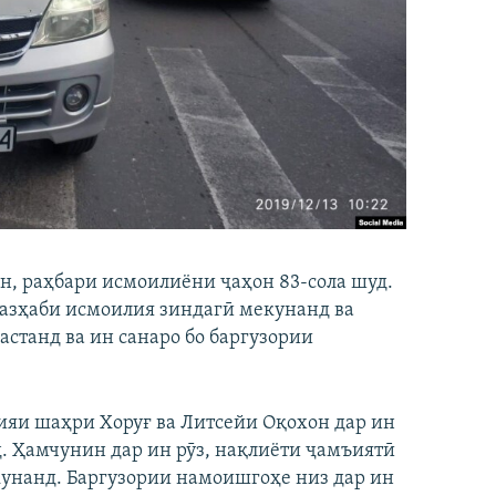
н, раҳбари исмоилиёни ҷаҳон 83-сола шуд.
мазҳаби исмоилия зиндагӣ мекунанд ва
станд ва ин санаро бо баргузории
ияи шаҳри Хоруғ ва Литсейи Оқохон дар ин
. Ҳамчунин дар ин рӯз, нақлиёти ҷамъиятӣ
кунанд. Баргузории намоишгоҳе низ дар ин