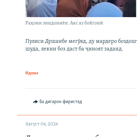
Раҳоии зиндониён. Акс аз бойгонӣ
Пулиси Душанбе мегӯяд, ду мардеро боздошт 
шуда, лекин боз даст ба ҷиноят заданд.
Идома
Ба дигарон фиристед
Август 06, 2026