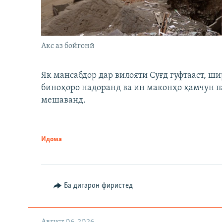
Акс аз бойгонӣ
Як мансабдор дар вилояти Суғд гуфтааст, 
биноҳоро надоранд ва ин маконҳо ҳамчун п
мешаванд.
Идома
Ба дигарон фиристед
Август 06, 2026