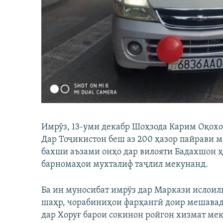
ГУЗОРИШҲОИ РАДИОӢ
Имрӯз, 13-уми декабр Шоҳзода Карим Оқохо
Дар Тоҷикистон беш аз 200 ҳазор пайрави 
бахши аъзами онҳо дар вилояти Бадахшон ҳа
барномаҳои мухталиф таҷлил мекунанд.
Ба ин муносибат имрӯз дар Маркази ислоил
шаҳр, чорабиниҳои фарҳангӣ доир мешавад
дар Хоруғ барои сокинон ройгон хизмат ме