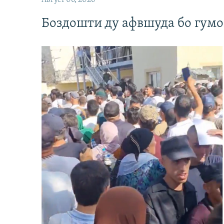
Боздошти ду афвшуда бо гумо