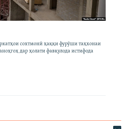
ширкатҳои сохтмонӣ ҳаққи фурӯши таҳхонаи
аноҳгоҳ дар ҳолати фавқулода истифода