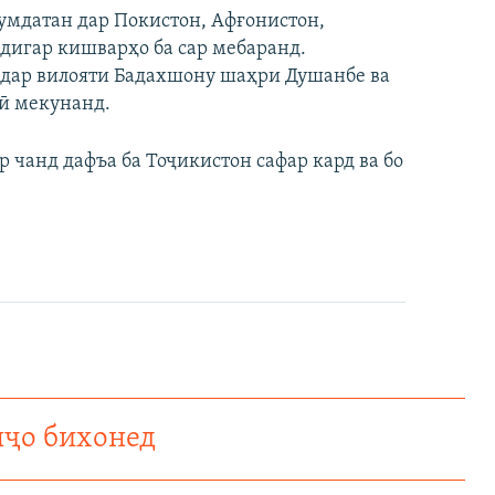
мдатан дар Покистон, Афғонистон,
 дигар кишварҳо ба сар мебаранд.
 дар вилояти Бадахшону шаҳри Душанбе ва
ӣ мекунанд.
 чанд дафъа ба Тоҷикистон сафар кард ва бо
нҷо бихонед