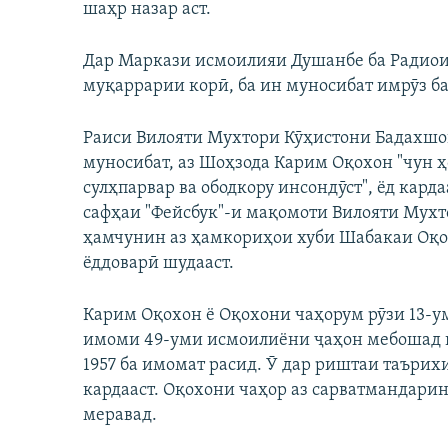
шаҳр назар аст.
Дар Маркази исмоилияи Душанбе ба Радиои 
муқаррарии корӣ, ба ин муносибат имрӯз б
Раиси Вилояти Мухтори Кӯҳистони Бадахшон
муносибат, аз Шоҳзода Карим Оқохон "чун 
сулҳпарвар ва ободкору инсондӯст", ёд карда
сафҳаи "Фейсбук"-и мақомоти Вилояти Мух
ҳамчунин аз ҳамкориҳои хуби Шабакаи Оқо
ёддоварӣ шудааст.
Карим Оқохон ё Оқохони чаҳорум рӯзи 13-ум
имоми 49-уми исмоилиёни ҷаҳон мебошад ва
1957 ба имомат расид. Ӯ дар риштаи таъри
кардааст. Оқохони чаҳор аз сарватмандари
меравад.