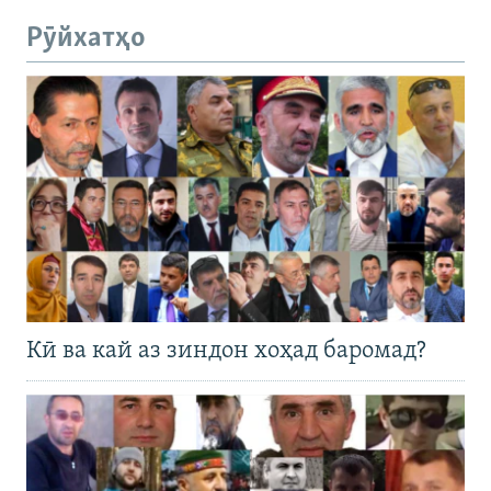
Рӯйхатҳо
Кӣ ва кай аз зиндон хоҳад баромад?