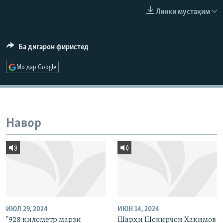
ГУЗОРИШҲОИ РАДИОӢ
Линки мустақим
Русский
ПАЙГИРӢ КУНЕД
Ба дигарон фиристед
Мо дар Google
Ҳамаи сомонаҳои RFE/RL
Навор
ИЮЛ 29, 2024
ИЮН 14, 2024
"928 километр марзи
Шарҳи Шокирҷон Ҳакимов