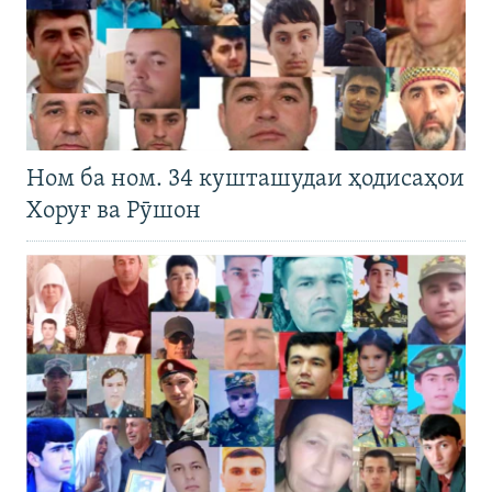
Ном ба ном. 34 кушташудаи ҳодисаҳои
Хоруғ ва Рӯшон