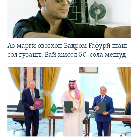
Аз марги овозхон Баҳром Ғафурӣ шаш
сол гузашт. Вай имсол 50-сола мешуд