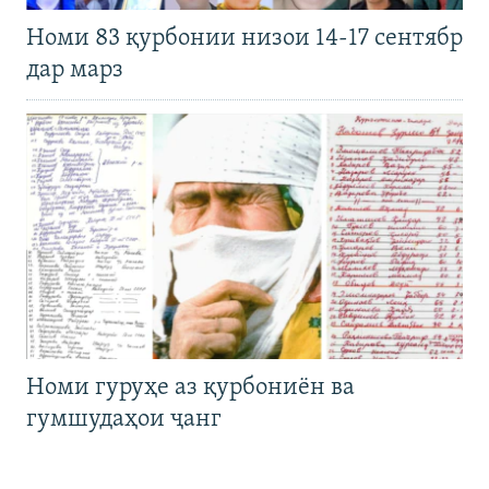
Номи 83 қурбонии низои 14-17 сентябр
дар марз
Номи гуруҳе аз қурбониён ва
гумшудаҳои ҷанг