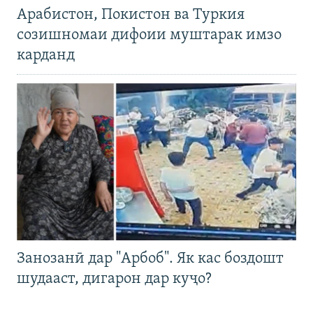
Арабистон, Покистон ва Туркия
созишномаи дифоии муштарак имзо
карданд
Занозанӣ дар "Арбоб". Як кас боздошт
шудааст, дигарон дар куҷо?