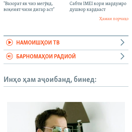
"Вазорат як чиз мегӯяд,
Сабти IMEI кори мардумро
воқеият чизи дигар аст"
душвор кардааст
Ҳамаи порчаҳо
НАМОИШҲОИ ТВ
БАРНОМАҲОИ РАДИОӢ
Инҳо ҳам аҷоибанд, бинед: