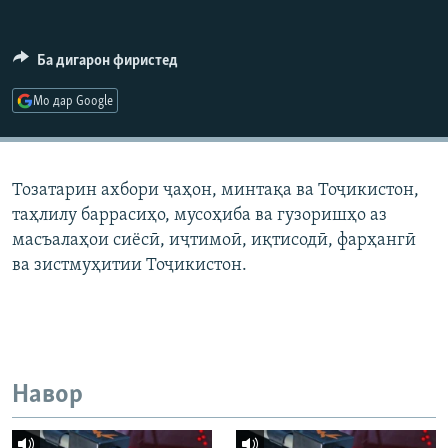
ГУЗОРИШҲОИ РАДИОӢ
Русский
Ба дигарон фиристед
ПАЙГИРӢ КУНЕД
Мо дар Google
Тозатарин ахбори ҷаҳон, минтақа ва Тоҷикистон,
таҳлилу баррасиҳо, мусоҳиба ва гузоришҳо аз
Ҳамаи сомонаҳои RFE/RL
масъалаҳои сиёсӣ, иҷтимоӣ, иқтисодӣ, фарҳангӣ
ва зистмуҳитии Тоҷикистон.
Навор