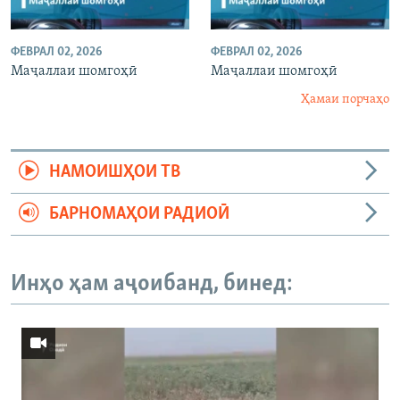
ФЕВРАЛ 02, 2026
ФЕВРАЛ 02, 2026
Маҷаллаи шомгоҳӣ
Маҷаллаи шомгоҳӣ
Ҳамаи порчаҳо
НАМОИШҲОИ ТВ
БАРНОМАҲОИ РАДИОӢ
Инҳо ҳам аҷоибанд, бинед: