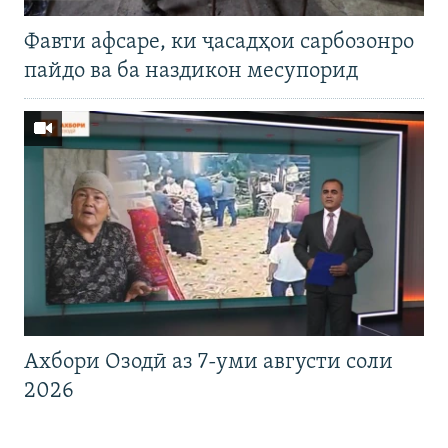
Фавти афсаре, ки ҷасадҳои сарбозонро
пайдо ва ба наздикон месупорид
Ахбори Озодӣ аз 7-уми августи соли
2026