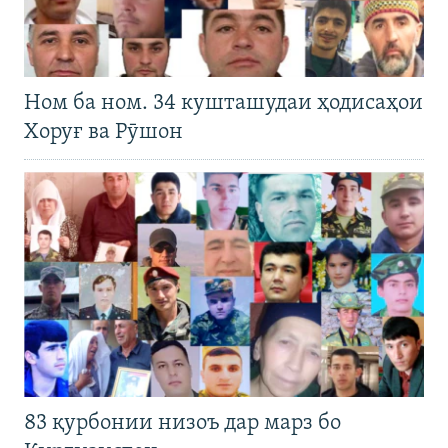
Ном ба ном. 34 кушташудаи ҳодисаҳои
Хоруғ ва Рӯшон
83 қурбонии низоъ дар марз бо