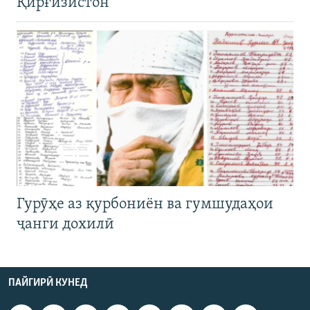
Қирғизистон
Гурӯҳе аз қурбониён ва гумшудаҳои
ҷанги дохилӣ
ПАЙГИРӢ КУНЕД