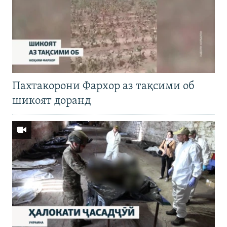
Пахтакорони Фархор аз тақсими об
шикоят доранд