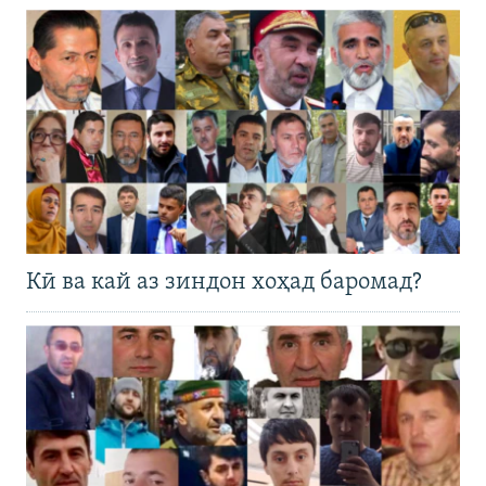
Кӣ ва кай аз зиндон хоҳад баромад?