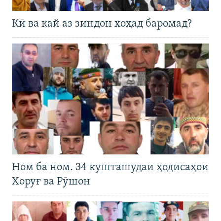
Кӣ ва кай аз зиндон хоҳад баромад?
Ном ба ном. 34 кушташудаи ҳодисаҳои
Хоруғ ва Рӯшон