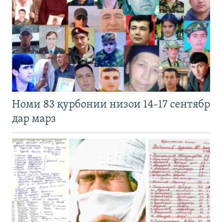
Номи 83 қурбонии низои 14-17 сентябр
дар марз