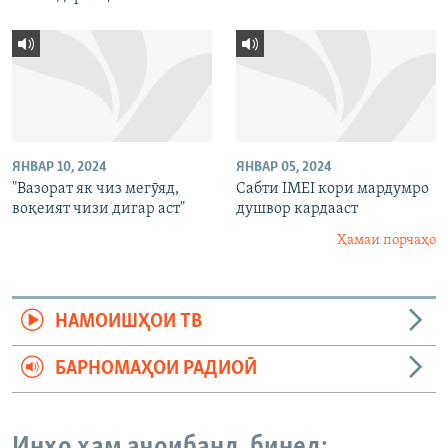
ЯНВАР 10, 2024
ЯНВАР 05, 2024
"Вазорат як чиз мегӯяд,
Сабти IMEI кори мардумро
воқеият чизи дигар аст"
душвор кардааст
Ҳамаи порчаҳо
НАМОИШҲОИ ТВ
БАРНОМАҲОИ РАДИОӢ
Инҳо ҳам аҷоибанд, бинед: