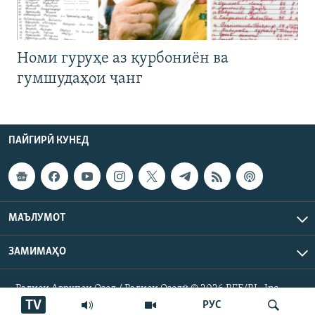
Номи гуруҳе аз қурбониён ва
гумшудаҳои ҷанг
ПАЙГИРӢ КУНЕД
МАЪЛУМОТ
ЗАМИМАҲО
Радиои Аврупои Озод / Радиои Озодӣ © 2026 RFE/RL. Inc.
Ҳамаи ҳуқуқ маҳфуз аст.
TV
РУС