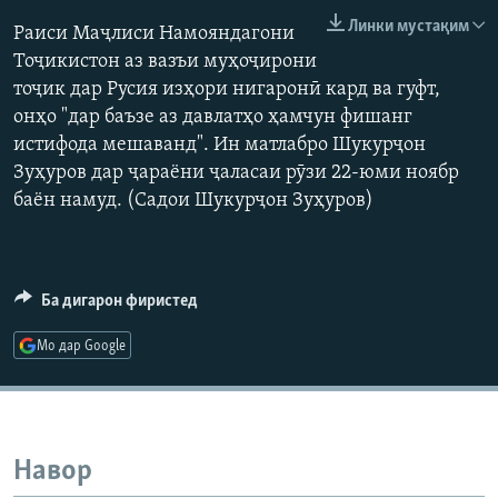
ГУЗОРИШҲОИ РАДИОӢ
Линки мустақим
Раиси Маҷлиси Намояндагони
Русский
Тоҷикистон аз вазъи муҳоҷирони
тоҷик дар Русия изҳори нигаронӣ кард ва гуфт,
ПАЙГИРӢ КУНЕД
онҳо "дар баъзе аз давлатҳо ҳамчун фишанг
истифода мешаванд". Ин матлабро Шукурҷон
Зуҳуров дар ҷараёни ҷаласаи рӯзи 22-юми ноябр
баён намуд. (Садои Шукурҷон Зуҳуров)
Ҳамаи сомонаҳои RFE/RL
Ба дигарон фиристед
Мо дар Google
Навор