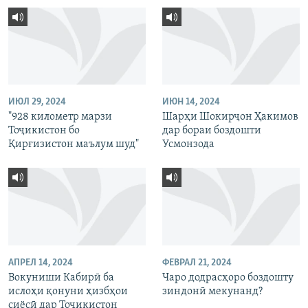
ИЮЛ 29, 2024
ИЮН 14, 2024
"928 километр марзи
Шарҳи Шокирҷон Ҳакимов
Тоҷикистон бо
дар бораи боздошти
Қирғизистон маълум шуд"
Усмонзода
АПРЕЛ 14, 2024
ФЕВРАЛ 21, 2024
Вокуниши Кабирӣ ба
Чаро додрасҳоро боздошту
ислоҳи қонуни ҳизбҳои
зиндонӣ мекунанд?
сиёсӣ дар Тоҷикистон