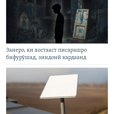
Занеро, ки хостааст писарашро
бифурӯшад, зиндонӣ кардаанд