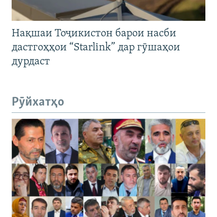
Нақшаи Тоҷикистон барои насби
дастгоҳҳои “Starlink” дар гӯшаҳои
дурдаст
Рӯйхатҳо