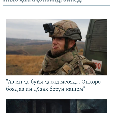
"Аз ин ҷо бӯйи ҷасад меояд… Онҳоро
бояд аз ин дӯзах берун кашем"