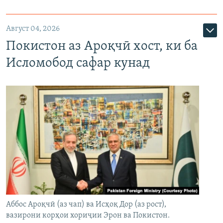
Август 04, 2026
Покистон аз Ароқчӣ хост, ки ба
Исломобод сафар кунад
Аббос Ароқчӣ (аз чап) ва Исҳоқ Дор (аз рост),
вазирони корҳои хориҷии Эрон ва Покистон.