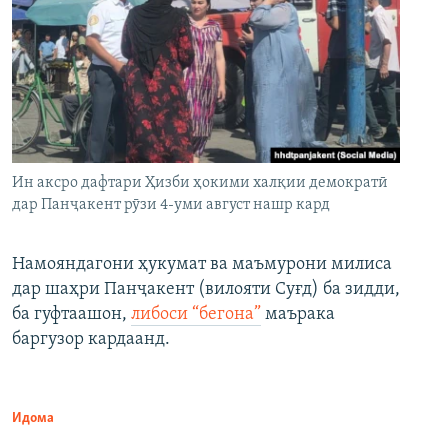
Ин аксро дафтари Ҳизби ҳокими халқии демократӣ
дар Панҷакент рӯзи 4-уми август нашр кард
Намояндагони ҳукумат ва маъмурони милиса
дар шаҳри Панҷакент (вилояти Суғд) ба зидди,
ба гуфтаашон,
либоси “бегона”
маърака
баргузор кардаанд.
Идома