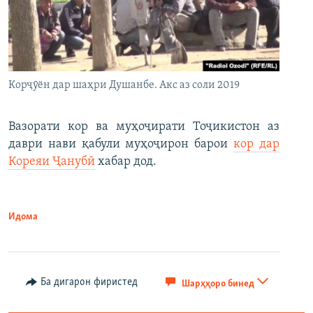
Корҷӯён дар шаҳри Душанбе. Акс аз соли 2019
Вазорати кор ва муҳоҷирати Тоҷикистон аз
даври нави қабули муҳоҷирон барои
кор дар
Кореяи Ҷанубӣ
хабар дод.
Идома
Ба дигарон фиристед
Шарҳҳоро бинед