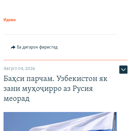
Идома
Ба дигарон фиристед
Август 04, 2026
Баҳси парчам. Узбекистон як
зани муҳоҷирро аз Русия
меорад