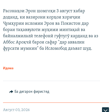
Расонаҳои Эрон шомгоҳи 3 август хабар
доданд, ки вазирони корҳои хориҷии
Ҷумҳурии исломии Эрон ва Покистон дар
бораи таҳаввулоти муҳими минтақаӣ ва
байналмилалӣ телефонӣ гуфтугӯ карданд ва аз
Аббос Ароқчӣ барои сафар "дар аввалин
фурсати мумкин" ба Исломобод даъват шуд.
Идома
Ба дигарон фиристед
Август 03, 2026