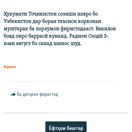
Ҳукумати Тоҷикистон созиши навро бо
Узбекистон дар бораи таъсиси корхонаи
муштарак ба порлумон фиристодааст. Вакилон
бояд онро баррасӣ кунанд. Радиои Озодӣ 3-
юми август бо санад шинос шуд.
Идома
Ба дигарон фиристед
Ёфтҳои бештар