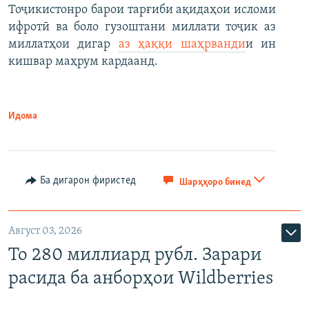
Тоҷикистонро барои тарғиби ақидаҳои исломи
ифротӣ ва боло гузоштани миллати тоҷик аз
миллатҳои дигар
аз ҳаққи шаҳрванди
и ин
кишвар маҳрум кардаанд.
Идома
Ба дигарон фиристед
Шарҳҳоро бинед
Август 03, 2026
То 280 миллиард рубл. Зарари
расида ба анборҳои Wildberries