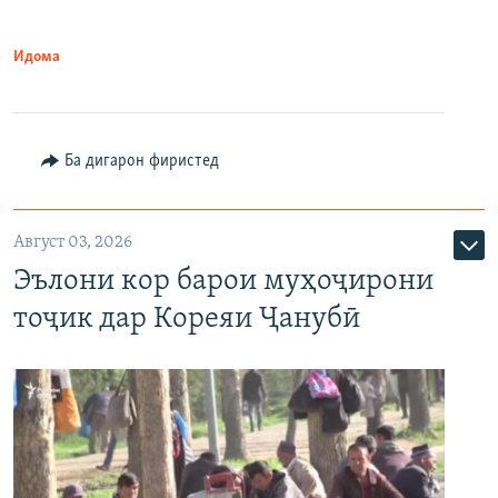
Идома
Ба дигарон фиристед
Август 03, 2026
Эълони кор барои муҳоҷирони
тоҷик дар Кореяи Ҷанубӣ