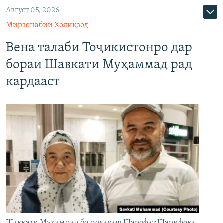
Август 05, 2026
Мирзонабии Холиқзод
Вена талаби Тоҷикистонро дар
бораи Шавкати Муҳаммад рад
кардааст
Шавкати Муҳаммад бо модараш Шарофат Шарифова