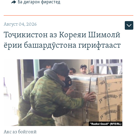
Ба дигарон фиристед
Август 04, 2026
Тоҷикистон аз Кореяи Шимолӣ
ёрии башардӯстона гирифтааст
Акс аз бойгонӣ