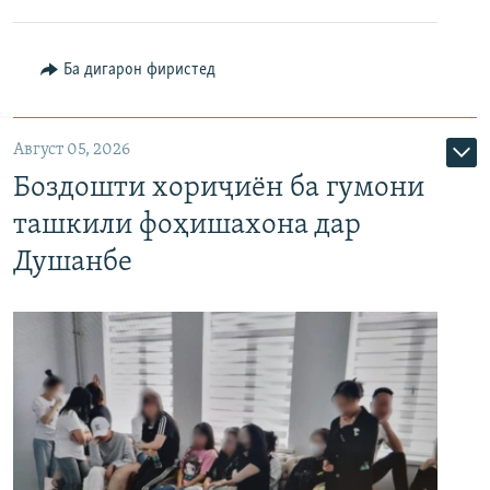
Ба дигарон фиристед
Август 05, 2026
Боздошти хориҷиён ба гумони
ташкили фоҳишахона дар
Душанбе