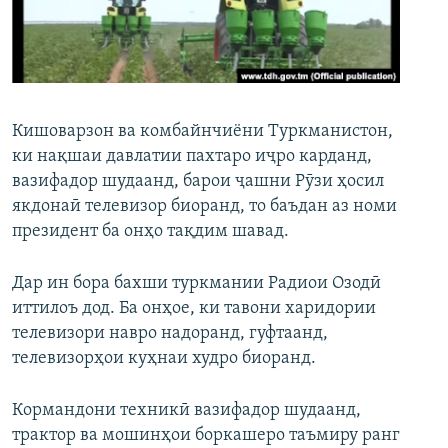
ГУЗОРИШҲОИ РАДИОӢ
Русский
ПАЙГИРӢ КУНЕД
Кишоварзон ва комбайнчиёни Туркманистон,
ки нақшаи давлатии пахтаро иҷро карданд,
вазифадор шудаанд, барои ҷашни Рӯзи ҳосил
якдонаӣ телевизор биоранд, то баъдан аз номи
Ҳамаи сомонаҳои RFE/RL
президент ба онҳо тақдим шавад.
Дар ин бора бахши туркмании Радиои Озодӣ
иттилоъ дод. Ба онҳое, ки тавони харидории
телевизори навро надоранд, гуфтаанд,
телевизорҳои куҳнаи худро биоранд.
Кормандони техникӣ вазифадор шудаанд,
трактор ва мошинҳои боркашеро таъмиру ранг