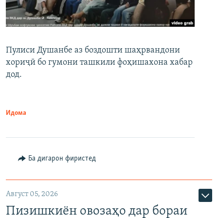
Пулиси Душанбе аз боздошти шаҳрвандони
хориҷӣ бо гумони ташкили фоҳишахона хабар
дод.
Идома
Ба дигарон фиристед
Август 05, 2026
Пизишкиён овозаҳо дар бораи