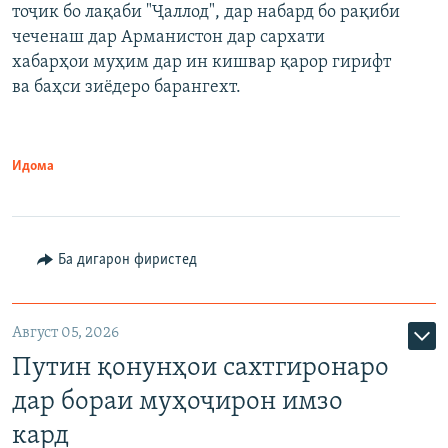
тоҷик бо лақаби "Ҷаллод", дар набард бо рақиби
480p
Auto
240p
360p
480p
чеченаш дар Арманистон дар сархати
720p
хабарҳои муҳим дар ин кишвар қарор гирифт
720p
1080p
ва баҳси зиёдеро барангехт.
1080p
Идома
Ба дигарон фиристед
Август 05, 2026
Путин қонунҳои сахтгиронаро
дар бораи муҳоҷирон имзо
кард