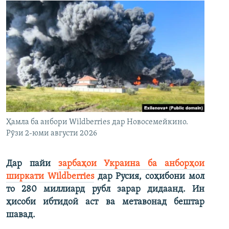
Ҳамла ба анбори Wildberries дар Новосемейкино.
Рӯзи 2-юми августи 2026
Дар пайи
зарбаҳои Украина ба анборҳои
ширкати Wildberries
дар Русия, соҳибони мол
то 280 миллиард рубл зарар дидаанд. Ин
ҳисоби ибтидоӣ аст ва метавонад бештар
шавад.