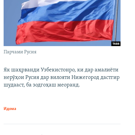
Парчами Русия
Як шаҳрванди Узбекистонро, ки дар амалиёти
нерӯҳои Русия дар вилояти Нижегород дастгир
шудааст, ба зодгоҳаш меоранд.
Идома