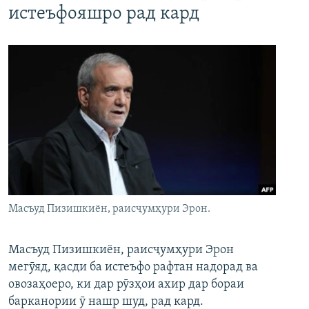
истеъфояшро рад кард
Масъуд Пизишкиён, раисҷумҳури Эрон.
Масъуд Пизишкиён, раисҷумҳури Эрон
мегӯяд, қасди ба истеъфо рафтан надорад ва
овозаҳоеро, ки дар рӯзҳои ахир дар бораи
барканории ӯ нашр шуд, рад кард.