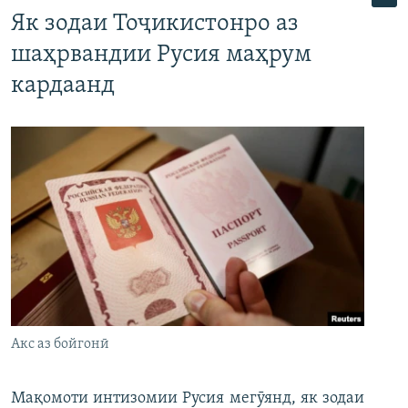
Як зодаи Тоҷикистонро аз
шаҳрвандии Русия маҳрум
кардаанд
Акс аз бойгонӣ
Мақомоти интизомии Русия мегӯянд, як зодаи