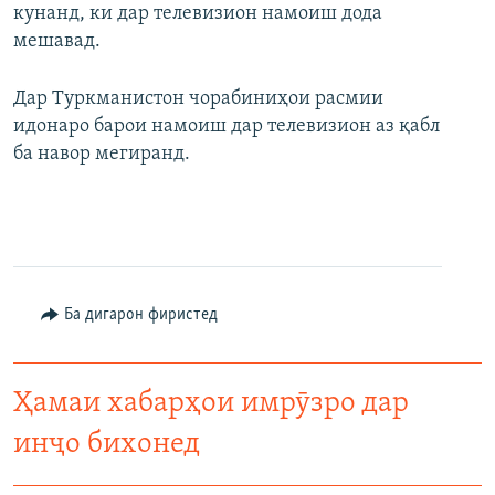
кунанд, ки дар телевизион намоиш дода
мешавад.
Дар Туркманистон чорабиниҳои расмии
идонаро барои намоиш дар телевизион аз қабл
ба навор мегиранд.
Ба дигарон фиристед
Ҳамаи хабарҳои имрӯзро дар
инҷо бихонед