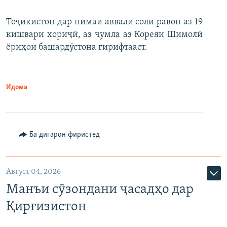
Тоҷикистон дар нимаи аввали соли равон аз 19
кишвари хориҷӣ, аз ҷумла аз Кореяи Шимолӣ
ёриҳои башардӯстона гирифтааст.
Идома
Ба дигарон фиристед
Август 04, 2026
Манъи сӯзондани ҷасадҳо дар
Қирғизистон