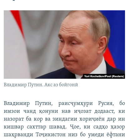
Владимир Путин. Акс аз бойгонӣ
Владимир Путин, раисҷумҳури Русия, бо
имзои чанд қонуни нав иҷозат додааст, ки
назорат ба кор ва зиндагии хориҷиён дар ин
кишвар сахттар шавад. Ҷое, ки садҳо ҳазор
шаҳрванди Тоҷикистон низ бо умеди ёфтани