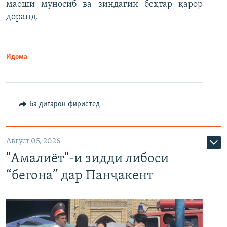
маоши муносиб ва зиндагии беҳтар қарор
доранд.
Идома
Ба дигарон фиристед
Август 05, 2026
"Амалиёт"-и зидди либоси
“бегона” дар Панҷакент