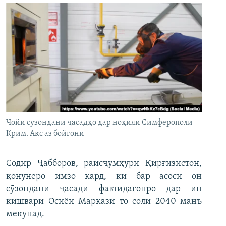
Ҷойи сӯзондани ҷасадҳо дар ноҳияи Симферополи
Қрим. Акс аз бойгонӣ
Содир Ҷабборов, раисҷумҳури Қирғизистон,
қонунеро имзо кард, ки бар асоси он
сӯзондани ҷасади фавтидагонро дар ин
кишвари Осиёи Марказӣ то соли 2040 манъ
мекунад.