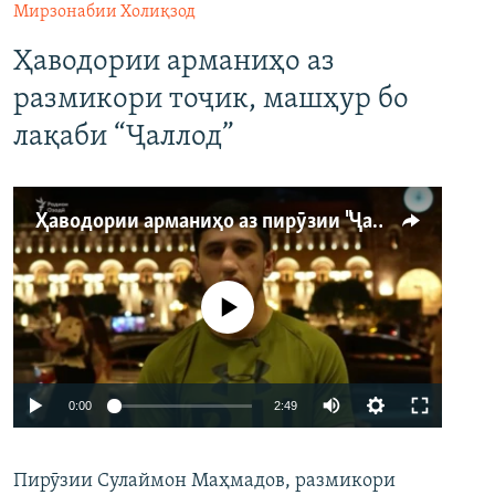
Мирзонабии Холиқзод
Ҳаводории арманиҳо аз
размикори тоҷик, машҳур бо
лақаби “Ҷаллод”
Ҳаводории арманиҳо аз пирӯзии "Ҷаллод"-и тоҷик
Феълан кор намекунад
Auto
0:00
2:49
240p
Пирӯзии Сулаймон Маҳмадов, размикори
360p