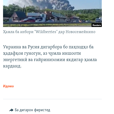
Ҳамла ба анбори "Wildberries" дар Новосемейкино
Украина ва Русия дигарбора бо паҳподҳо ба
ҳадафҳои гуногун, аз ҷумла иншооти
энергетикӣ ва ғайринизомии якдигар ҳамла
карданд.
Идома
Ба дигарон фиристед