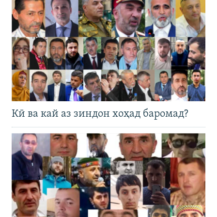
Кӣ ва кай аз зиндон хоҳад баромад?