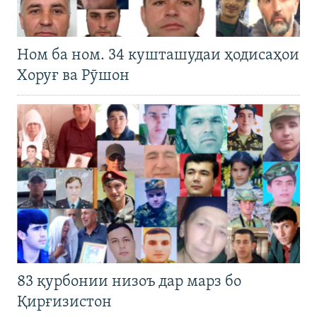
Ном ба ном. 34 кушташудаи ҳодисаҳои
Хоруғ ва Рӯшон
83 қурбонии низоъ дар марз бо
Қирғизистон