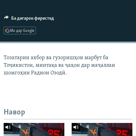
ГУЗОРИШҲОИ РАДИОӢ
Русский
Ба дигарон фиристед
ПАЙГИРӢ КУНЕД
Мо дар Google
Тозатарин ахбор ва гузоришҳои марбут ба
Тоҷикистон, минтақа ва ҷаҳон дар маҷаллаи
Ҳамаи сомонаҳои RFE/RL
шомгоҳии Радиои Озодӣ.
Навор