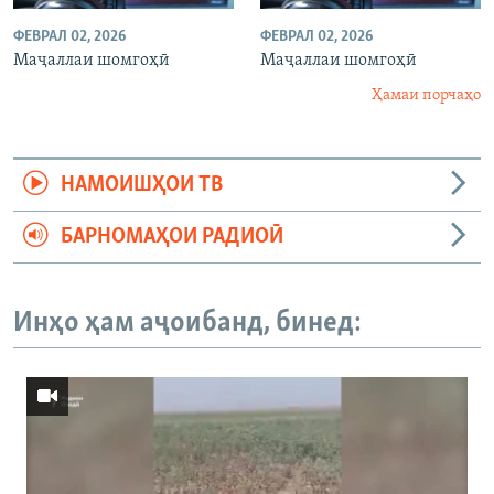
ФЕВРАЛ 02, 2026
ФЕВРАЛ 02, 2026
Маҷаллаи шомгоҳӣ
Маҷаллаи шомгоҳӣ
Ҳамаи порчаҳо
НАМОИШҲОИ ТВ
БАРНОМАҲОИ РАДИОӢ
Инҳо ҳам аҷоибанд, бинед: