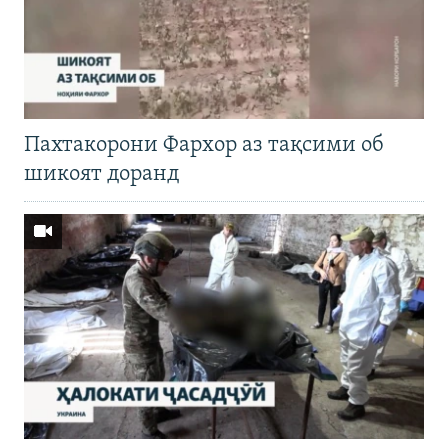
Пахтакорони Фархор аз тақсими об
шикоят доранд