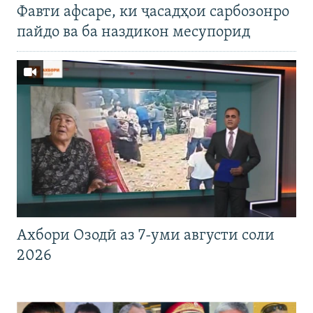
Фавти афсаре, ки ҷасадҳои сарбозонро
пайдо ва ба наздикон месупорид
Ахбори Озодӣ аз 7-уми августи соли
2026