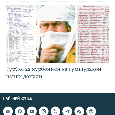
Гурӯҳе аз қурбониён ва гумшудаҳои
ҷанги дохилӣ
ПАЙГИРӢ КУНЕД