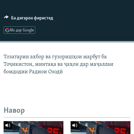
ГУЗОРИШҲОИ РАДИОӢ
Русский
Ба дигарон фиристед
ПАЙГИРӢ КУНЕД
Мо дар Google
Тозатарин ахбор ва гузоришҳои марбут ба
Тоҷикистон, минтақа ва ҷаҳон дар маҷаллаи
Ҳамаи сомонаҳои RFE/RL
бомдодии Радиои Озодӣ
Навор