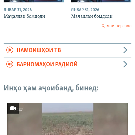
ЯНВАР 31, 2026
ЯНВАР 31, 2026
Маҷаллаи бомдодӣ
Маҷаллаи бомдодӣ
Ҳамаи порчаҳо
НАМОИШҲОИ ТВ
БАРНОМАҲОИ РАДИОӢ
Инҳо ҳам аҷоибанд, бинед: