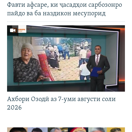
Фавти афсаре, ки ҷасадҳои сарбозонро
пайдо ва ба наздикон месупорид
Ахбори Озодӣ аз 7-уми августи соли
2026