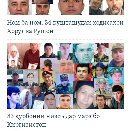
Ном ба ном. 34 кушташудаи ҳодисаҳои
Хоруғ ва Рӯшон
83 қурбонии низоъ дар марз бо
Қирғизистон