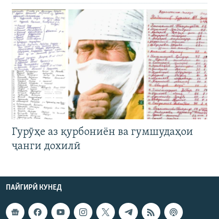
Гурӯҳе аз қурбониён ва гумшудаҳои
ҷанги дохилӣ
ПАЙГИРӢ КУНЕД