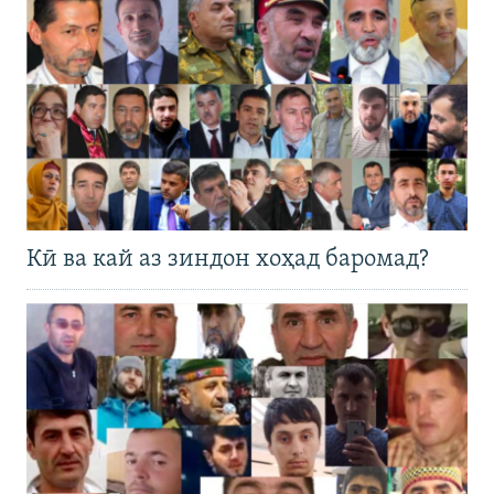
Кӣ ва кай аз зиндон хоҳад баромад?