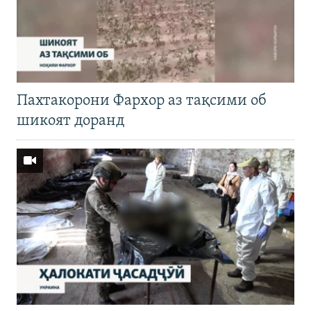
Пахтакорони Фархор аз тақсими об
шикоят доранд