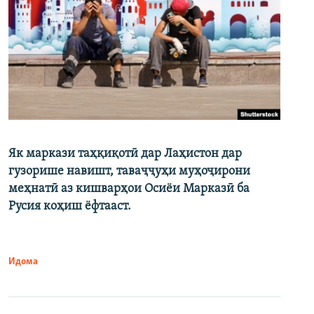
Як маркази таҳқиқотӣ дар Лаҳистон дар
гузорише навишт, таваҷҷуҳи муҳоҷирони
меҳнатӣ аз кишварҳои Осиёи Марказӣ ба
Русия коҳиш ёфтааст.
Идома