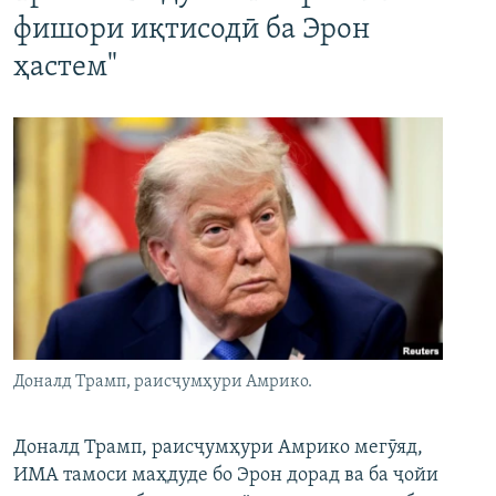
фишори иқтисодӣ ба Эрон
ҳастем"
Доналд Трамп, раисҷумҳури Амрико.
Доналд Трамп, раисҷумҳури Амрико мегӯяд,
ИМА тамоси маҳдуде бо Эрон дорад ва ба ҷойи