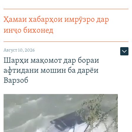
Ҳамаи хабарҳои имрӯзро дар
инҷо бихонед
Август 10, 2026
Шарҳи мақомот дар бораи
афтидани мошин ба дарёи
Варзоб