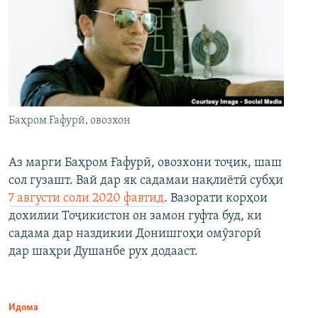
Баҳром Ғафурӣ, овозхон
Аз марги Баҳром Ғафурӣ, овозхони тоҷик, шаш
сол гузашт. Вай дар як садамаи нақлиётӣ субҳи
7 августи соли 2020 фавтид
. Вазорати корҳои
дохилии Тоҷикистон он замон гуфта буд, ки
садама дар наздикии Донишгоҳи омӯзгорӣ
дар шаҳри Душанбе рух додааст.
Идома