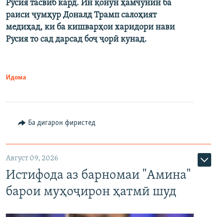
Русия тасвиб кард. Ин қонун ҳамчунин ба
раиси ҷумҳур Доналд Трамп салоҳият
медиҳад, ки ба кишварҳои харидори нави
Русия то сад дарсад боҷ ҷорӣ кунад.
Идома
Ба дигарон фиристед
Август 09, 2026
Истифода аз барномаи "Амина"
барои муҳоҷирон ҳатмӣ шуд