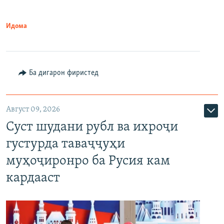
Идома
Ба дигарон фиристед
Август 09, 2026
Суст шудани рубл ва ихроҷи
густурда таваҷҷуҳи
муҳоҷиронро ба Русия кам
кардааст