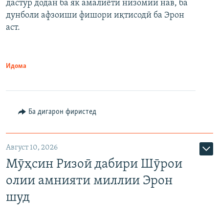
дастур додан ба як амалиёти низомии нав, ба
дунболи афзоиши фишори иқтисодӣ ба Эрон
аст.
Идома
Ба дигарон фиристед
Август 10, 2026
Мӯҳсин Ризоӣ дабири Шӯрои
олии амнияти миллии Эрон
шуд