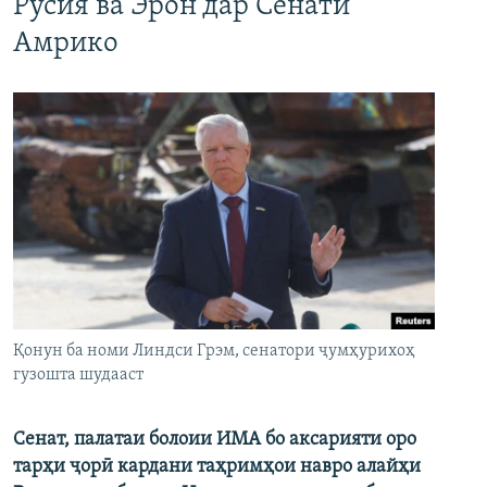
Русия ва Эрон дар Сенати
Амрико
Қонун ба номи Линдси Грэм, сенатори ҷумҳурихоҳ
гузошта шудааст
Сенат, палатаи болоии ИМА бо аксарияти оро
тарҳи ҷорӣ кардани таҳримҳои навро алайҳи