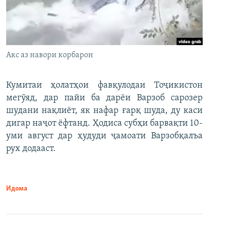
Акс аз навори корбарон
Кумитаи ҳолатҳои фавқулодаи Тоҷикистон
мегӯяд, дар пайи ба дарёи Варзоб сарозер
шудани нақлиёт, як нафар ғарқ шуда, ду каси
дигар наҷот ёфтанд. Ҳодиса субҳи барвақти 10-
уми август дар ҳудуди ҷамоати Варзобқалъа
рух додааст.
Идома