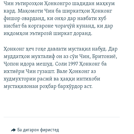
Чин эътирозҳои Ҳонконгро шадидан маҳкум
кард. Мақомоти Чин ба ширкатҳои Ҳонконг
фишор оварданд, ки онҳо дар навбати хуб
нисбат ба коргароне чораҷӯӣ кунанд, ки дар
иқдомҳои эътирозӣ ширкат доранд.
Ҳонконг ҳеч гоҳе давлати мустақил набуд. Дар
муддатҳои мухталиф он аз сӯи Чин, Бритониё,
Ҷопон идора мешуд. Соли 1997 Ҳонконг ба
ихтиёри Чин гузашт. Вале Ҳонконг аз
худмухтории расмӣ ва ҳаққи интихоби
мустақилонаи роҳбар бархӯрдор аст.
Ба дигарон фиристед