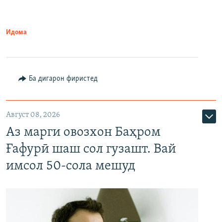
Идома
Ба дигарон фиристед
Август 08, 2026
Аз марги овозхон Баҳром
Ғафурӣ шаш сол гузашт. Вай
имсол 50-сола мешуд