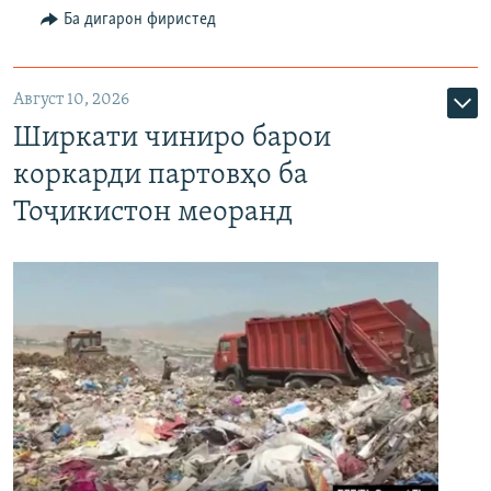
Ба дигарон фиристед
Август 10, 2026
Ширкати чиниро барои
коркарди партовҳо ба
Тоҷикистон меоранд