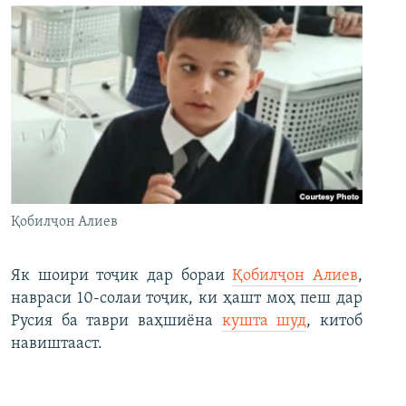
Қобилҷон Алиев
Як шоири тоҷик дар бораи
Қобилҷон Алиев
,
навраси 10-солаи тоҷик, ки ҳашт моҳ пеш дар
Русия ба таври ваҳшиёна
кушта шуд
, китоб
навиштааст.