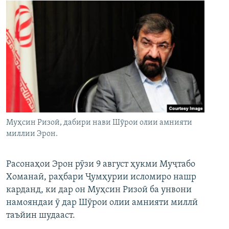
Муҳсин Ризоӣ, дабири нави Шӯрои олии амнияти
миллии Эрон.
Расонаҳои Эрон рӯзи 9 август ҳукми Муҷтабо
Хоманаӣ, раҳбари Ҷумҳурии исломиро нашр
карданд, ки дар он Муҳсин Ризоӣ ба унвони
намояндаи ӯ дар Шӯрои олии амнияти миллӣ
таъйин шудааст.