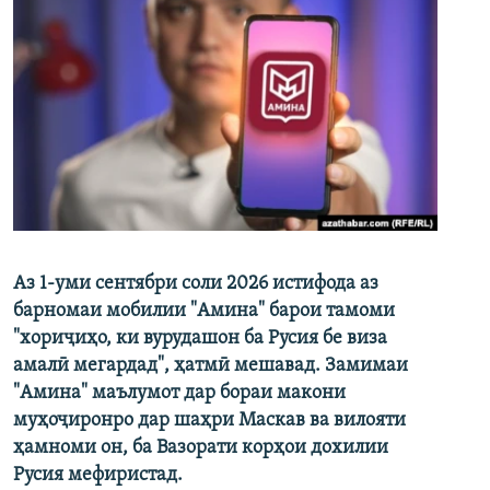
Аз 1-уми сентябри соли 2026 истифода аз
барномаи мобилии "Амина" барои тамоми
"хориҷиҳо, ки вурудашон ба Русия бе виза
амалӣ мегардад", ҳатмӣ мешавад. Замимаи
"Амина" маълумот дар бораи макони
муҳоҷиронро дар шаҳри Маскав ва вилояти
ҳамноми он, ба Вазорати корҳои дохилии
Русия мефиристад.