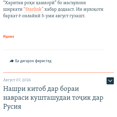
“Харитаи роҳи ҳамкорӣ” бо масъулони
ширкати
“Starlink”
хабар додааст. Ин мулоқоти
бархат ё онлайнӣ 5-уми август гузашт.
Идома
Ба дигарон фиристед
Август 07, 2026
Нашри китоб дар бораи
навраси кушташудаи тоҷик дар
Русия