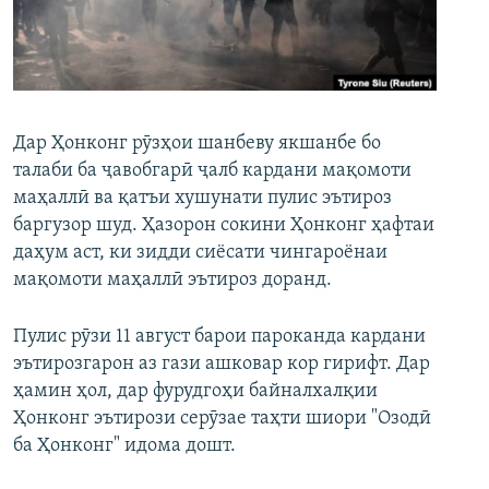
ГУЗОРИШҲОИ РАДИОӢ
Русский
ПАЙГИРӢ КУНЕД
Дар Ҳонконг рӯзҳои шанбеву якшанбе бо
талаби ба ҷавобгарӣ ҷалб кардани мақомоти
маҳаллӣ ва қатъи хушунати пулис эътироз
баргузор шуд. Ҳазорон сокини Ҳонконг ҳафтаи
Ҳамаи сомонаҳои RFE/RL
даҳум аст, ки зидди сиёсати чингароёнаи
мақомоти маҳаллӣ эътироз доранд.
Пулис рӯзи 11 август барои пароканда кардани
эътирозгарон аз гази ашковар кор гирифт. Дар
ҳамин ҳол, дар фурудгоҳи байналхалқии
Ҳонконг эътирози серӯзае таҳти шиори "Озодӣ
ба Ҳонконг" идома дошт.