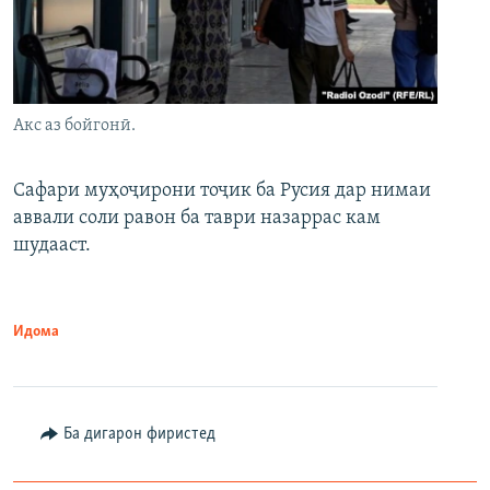
Акс аз бойгонӣ.
Сафари муҳоҷирони тоҷик ба Русия дар нимаи
аввали соли равон ба таври назаррас кам
шудааст.
Идома
Ба дигарон фиристед