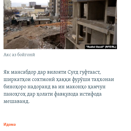
Акс аз бойгонӣ
Як мансабдор дар вилояти Суғд гуфтааст,
ширкатҳои сохтмонӣ ҳаққи фурӯши таҳхонаи
биноҳоро надоранд ва ин маконҳо ҳамчун
паноҳгоҳ дар ҳолати фавқулода истифода
мешаванд.
Идома