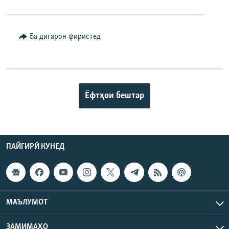
Ба дигарон фиристед
Ёфтҳои бештар
ПАЙГИРӢ КУНЕД
МАЪЛУМОТ
ЗАМИМАҲО