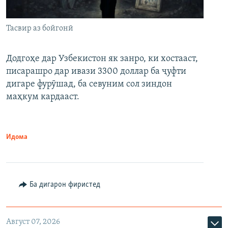
Тасвир аз бойгонӣ
Додгоҳе дар Узбекистон як занро, ки хостааст,
писарашро дар ивази 3300 доллар ба ҷуфти
дигаре фурӯшад, ба севуним сол зиндон
маҳкум кардааст.
Идома
Ба дигарон фиристед
Август 07, 2026