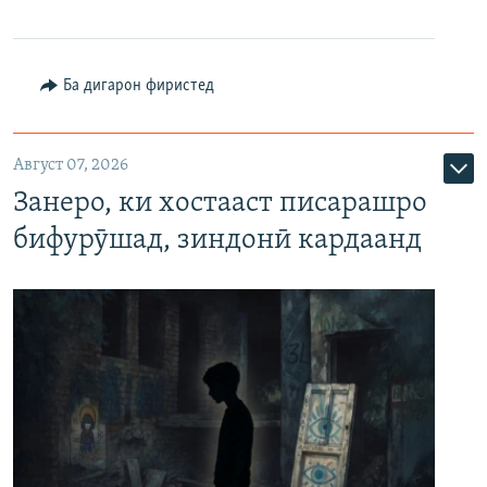
Ба дигарон фиристед
Август 07, 2026
Занеро, ки хостааст писарашро
бифурӯшад, зиндонӣ кардаанд