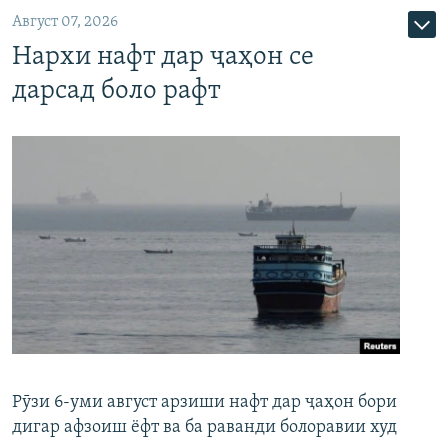
Август 07, 2026
Нархи нафт дар ҷаҳон се
дарсад боло рафт
Рӯзи 6-уми август арзиши нафт дар ҷаҳон бори
дигар афзоиш ёфт ва ба раванди болоравии худ