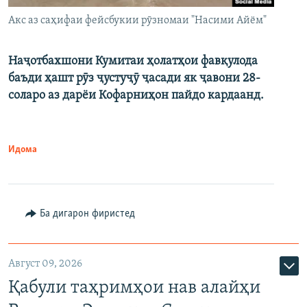
Акс аз саҳифаи фейсбукии рӯзномаи "Насими Айём"
Наҷотбахшони Кумитаи ҳолатҳои фавқулода
баъди ҳашт рӯз ҷустуҷӯ ҷасади як ҷавони 28-
соларо аз дарёи Кофарниҳон пайдо кардаанд.
Идома
Ба дигарон фиристед
Август 09, 2026
Қабули таҳримҳои нав алайҳи