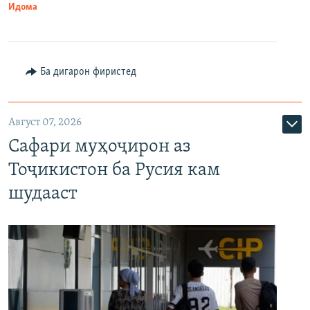
Идома
Ба дигарон фиристед
Август 07, 2026
Сафари муҳоҷирон аз
Тоҷикистон ба Русия кам
шудааст