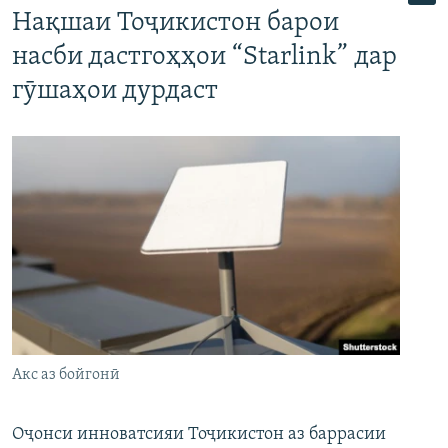
Нақшаи Тоҷикистон барои
насби дастгоҳҳои “Starlink” дар
гӯшаҳои дурдаст
Акс аз бойгонӣ
Оҷонси инноватсияи Тоҷикистон аз баррасии