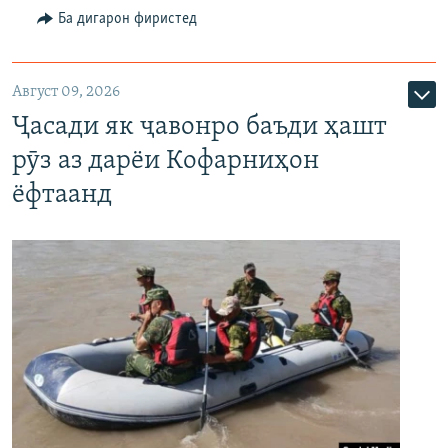
Ба дигарон фиристед
Август 09, 2026
Ҷасади як ҷавонро баъди ҳашт
рӯз аз дарёи Кофарниҳон
ёфтаанд