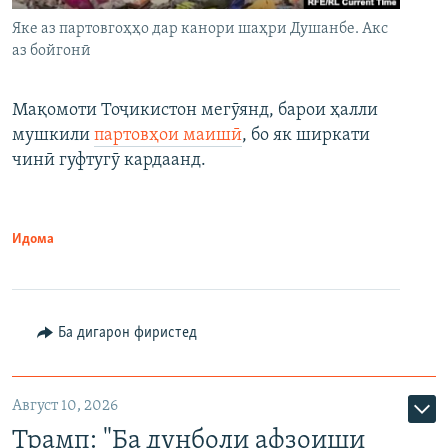
Яке аз партовгоҳҳо дар канори шаҳри Душанбе. Акс
аз бойгонӣ
Мақомоти Тоҷикистон мегӯянд, барои ҳалли
мушкили
партовҳои маишӣ
, бо як ширкати
чинӣ гуфтугӯ кардаанд.
Идома
Ба дигарон фиристед
Август 10, 2026
Трамп: "Ба дунболи афзоиши