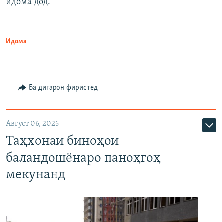
идома дод.
Идома
Ба дигарон фиристед
Август 06, 2026
Таҳхонаи биноҳои
баландошёнаро паноҳгоҳ
мекунанд