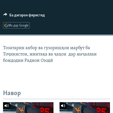
ГУЗОРИШҲОИ РАДИОӢ
Русский
Ба дигарон фиристед
ПАЙГИРӢ КУНЕД
Мо дар Google
Тозатарин ахбор ва гузоришҳои марбут ба
Тоҷикистон, минтақа ва ҷаҳон дар маҷаллаи
Ҳамаи сомонаҳои RFE/RL
бомдодии Радиои Озодӣ
Навор