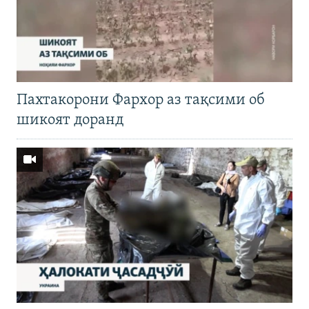
Пахтакорони Фархор аз тақсими об
шикоят доранд