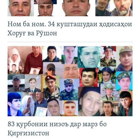
Ном ба ном. 34 кушташудаи ҳодисаҳои
Хоруғ ва Рӯшон
83 қурбонии низоъ дар марз бо
Қирғизистон