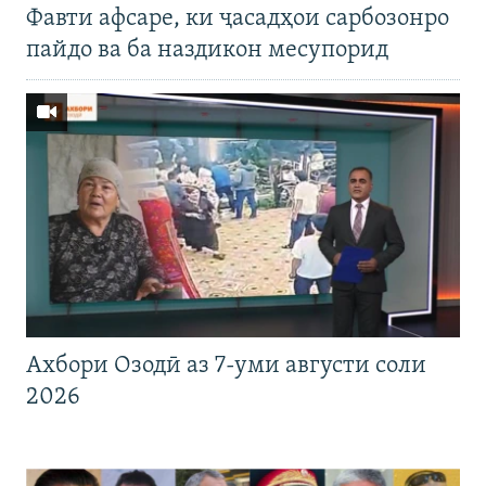
Фавти афсаре, ки ҷасадҳои сарбозонро
пайдо ва ба наздикон месупорид
Ахбори Озодӣ аз 7-уми августи соли
2026