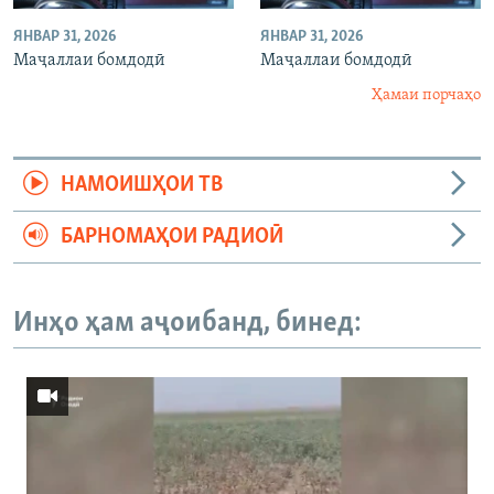
ЯНВАР 31, 2026
ЯНВАР 31, 2026
Маҷаллаи бомдодӣ
Маҷаллаи бомдодӣ
Ҳамаи порчаҳо
НАМОИШҲОИ ТВ
БАРНОМАҲОИ РАДИОӢ
Инҳо ҳам аҷоибанд, бинед: