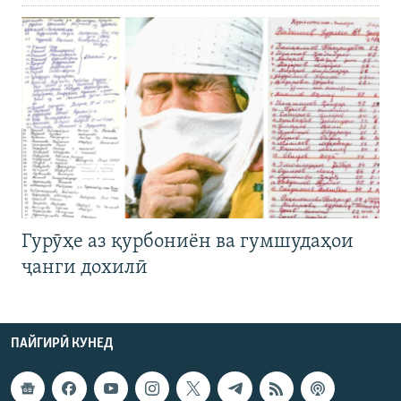
Гурӯҳе аз қурбониён ва гумшудаҳои
ҷанги дохилӣ
ПАЙГИРӢ КУНЕД