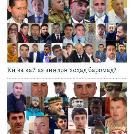
Кӣ ва кай аз зиндон хоҳад баромад?