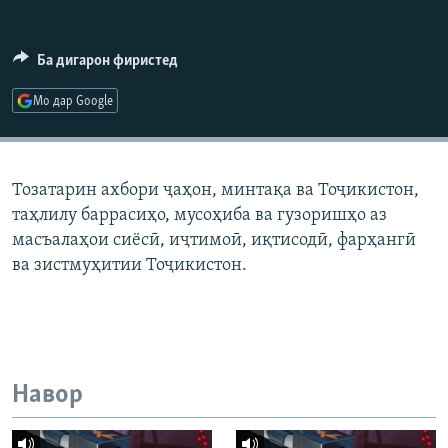
ГУЗОРИШҲОИ РАДИОӢ
Русский
Ба дигарон фиристед
ПАЙГИРӢ КУНЕД
Мо дар Google
Тозатарин ахбори ҷаҳон, минтақа ва Тоҷикистон,
таҳлилу баррасиҳо, мусоҳиба ва гузоришҳо аз
Ҳамаи сомонаҳои RFE/RL
масъалаҳои сиёсӣ, иҷтимоӣ, иқтисодӣ, фарҳангӣ
ва зистмуҳитии Тоҷикистон.
Навор