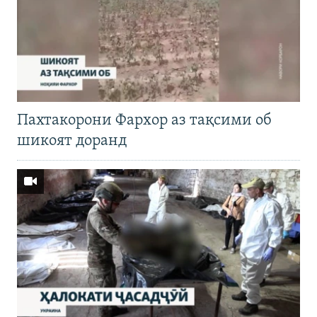
Пахтакорони Фархор аз тақсими об
шикоят доранд