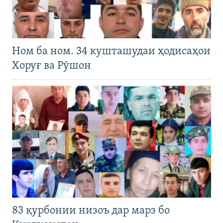
Ном ба ном. 34 кушташудаи ҳодисаҳои
Хоруғ ва Рӯшон
83 қурбонии низоъ дар марз бо