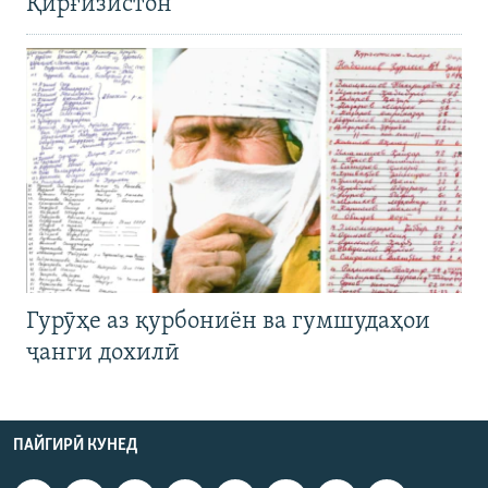
Қирғизистон
Гурӯҳе аз қурбониён ва гумшудаҳои
ҷанги дохилӣ
ПАЙГИРӢ КУНЕД