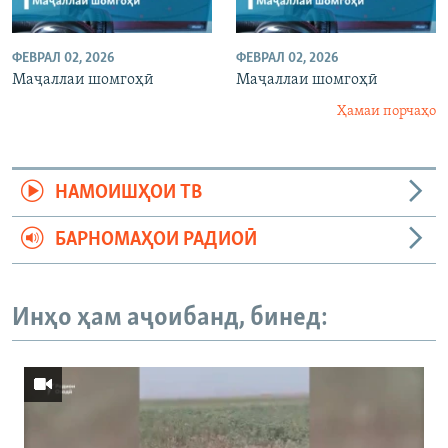
ФЕВРАЛ 02, 2026
ФЕВРАЛ 02, 2026
Маҷаллаи шомгоҳӣ
Маҷаллаи шомгоҳӣ
Ҳамаи порчаҳо
НАМОИШҲОИ ТВ
БАРНОМАҲОИ РАДИОӢ
Инҳо ҳам аҷоибанд, бинед: