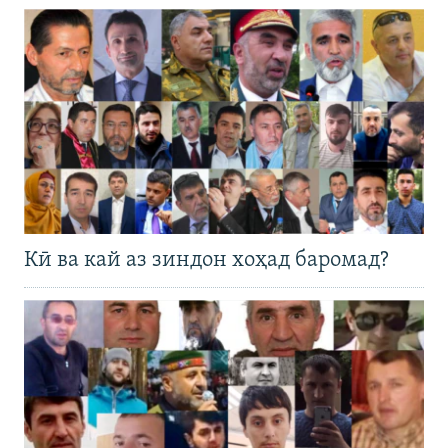
Кӣ ва кай аз зиндон хоҳад баромад?