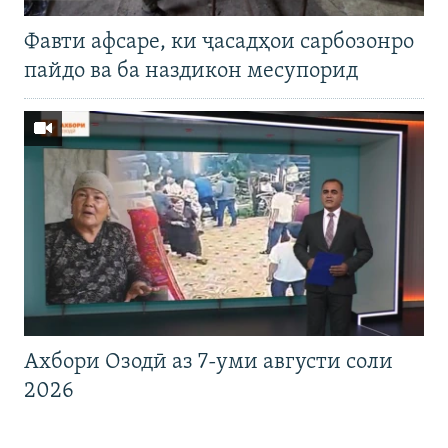
Фавти афсаре, ки ҷасадҳои сарбозонро
пайдо ва ба наздикон месупорид
Ахбори Озодӣ аз 7-уми августи соли
2026