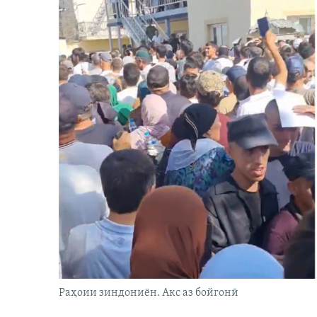
Раҳоии зиндониён. Акс аз бойгонӣ