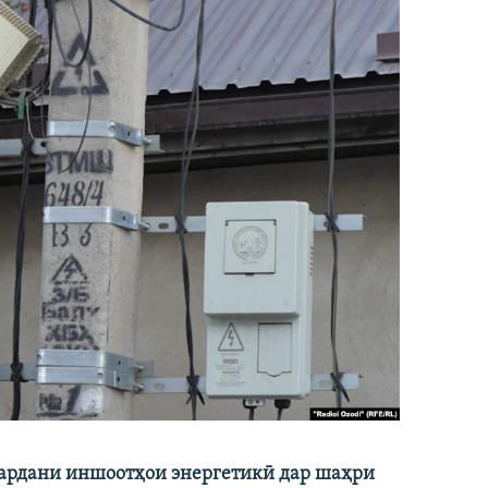
кардани иншоотҳои энергетикӣ дар шаҳри