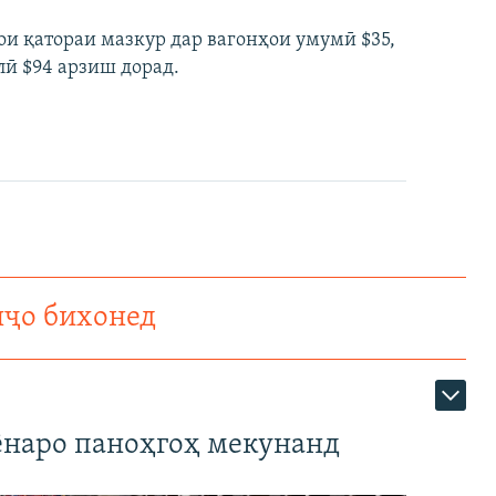
ҳои қатораи мазкур дар вагонҳои умумӣ $35,
лӣ $94 арзиш дорад.
нҷо бихонед
наро паноҳгоҳ мекунанд