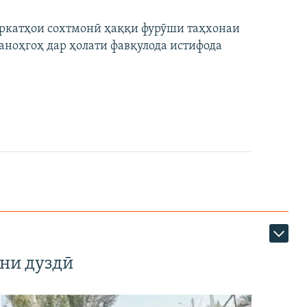
ширкатҳои сохтмонӣ ҳаққи фурӯши таҳхонаи
аноҳгоҳ дар ҳолати фавқулода истифода
ни дуздӣ