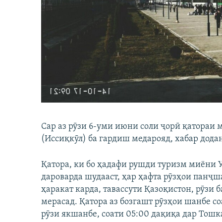
ГУЗОРИШҲОИ РАДИОӢ
Сар аз рӯзи 6-уми июни соли ҷорӣ қатораи
(Иссиқкӯл) ба гардиш медарояд, хабар дода
Қатора, ки бо ҳадафи рушди туризм миёни 
дароварда шудааст, ҳар ҳафта рӯзҳои панҷш
ҳаракат карда, тавассути Қазоқистон, рӯзи 
мерасад. Қатора аз бозгашт рӯзҳои шанбе со
рӯзи якшанбе, соати 05:00 дақиқа дар Тошк