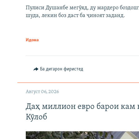
Пулиси Душанбе мегӯяд, ду мардеро боздошт 
шуда, лекин боз даст ба ҷиноят заданд.
Идома
Ба дигарон фиристед
Август 06, 2026
Даҳ миллион евро барои кам 
Кӯлоб