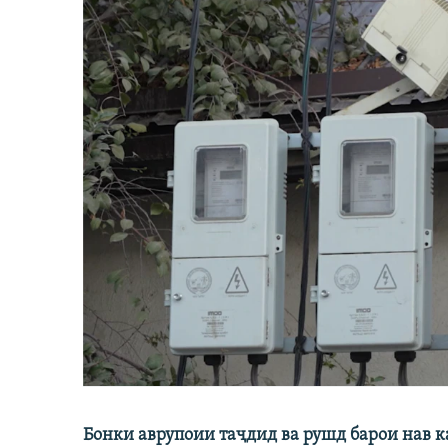
Бонки аврупоии таҷдид ва рушд барои нав 