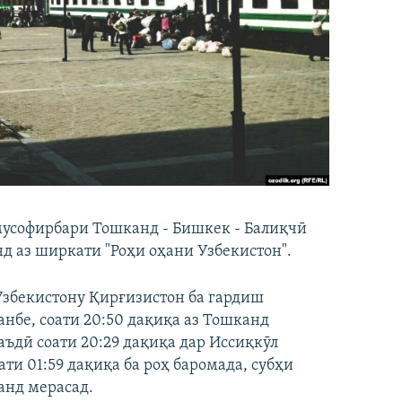
 мусофирбари Тошканд - Бишкек - Балиқчӣ
нд аз ширкати "Роҳи оҳани Узбекистон".
Узбекистону Қирғизистон ба гардиш
анбе, соати 20:50 дақиқа аз Тошканд
баъдӣ соати 20:29 дақиқа дар Иссиқкӯл
ати 01:59 дақиқа ба роҳ баромада, субҳи
анд мерасад.