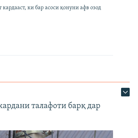
кардааст, ки бар асоси қонуни афв озод
кардани талафоти барқ дар