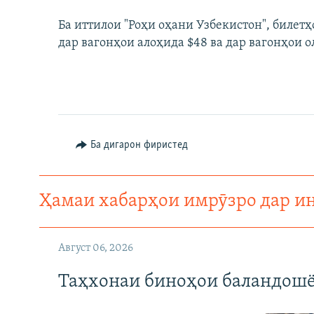
Ба иттилои "Роҳи оҳани Узбекистон", билет
дар вагонҳои алоҳида $48 ва дар вагонҳои о
Ба дигарон фиристед
Ҳамаи хабарҳои имрӯзро дар и
Август 06, 2026
Таҳхонаи биноҳои баландошё