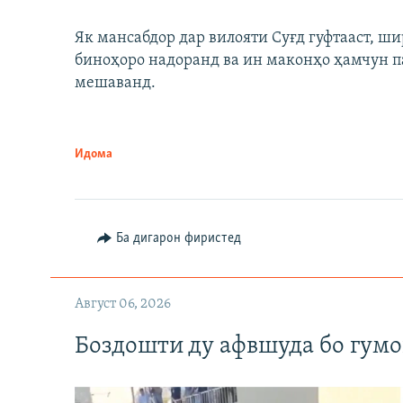
Як мансабдор дар вилояти Суғд гуфтааст, 
биноҳоро надоранд ва ин маконҳо ҳамчун п
мешаванд.
Идома
Ба дигарон фиристед
Август 06, 2026
Боздошти ду афвшуда бо гумо