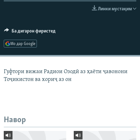
ГУЗОРИШҲОИ РАДИОӢ
Линки мустақим
Русский
ПАЙГИРӢ КУНЕД
Ба дигарон фиристед
Мо дар Google
Ҳамаи сомонаҳои RFE/RL
Гуфтори вижаи Радиои Озодӣ аз ҳаёти ҷавонони
Тоҷикистон ва хориҷ аз он
Навор