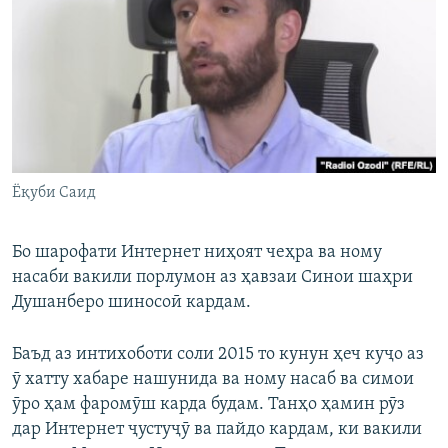
ГУЗОРИШҲОИ РАДИОӢ
Русский
ПАЙГИРӢ КУНЕД
Ёқуби Саид
Ҳамаи сомонаҳои RFE/RL
Бо шарофати Интернет ниҳоят чеҳра ва ному
насаби вакили порлумон аз ҳавзаи Синои шаҳри
Душанберо шиносоӣ кардам.
Баъд аз интихоботи соли 2015 то кунун ҳеч куҷо аз
ӯ хатту хабаре нашунида ва ному насаб ва симои
ӯро ҳам фаромӯш карда будам. Танҳо ҳамин рӯз
дар Интернет ҷустуҷӯ ва пайдо кардам, ки вакили