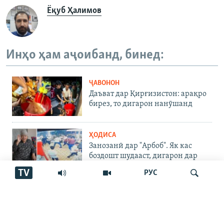
Ёқуб Ҳалимов
Инҳо ҳам аҷоибанд, бинед:
ҶАВОНОН
Даъват дар Қирғизистон: арақро
бирез, то дигарон нанӯшанд
ҲОДИСА
Занозанӣ дар "Арбоб". Як кас
боздошт шудааст, дигарон дар
куҷо?
TV
РУС
ЧАНДРАСОНАӢ
"Танҳо барои ду хирси сафед
ҳаррӯз 3 тонна ях омода мекунем"