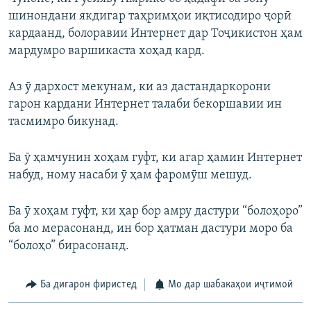
шинондани якдигар таҳримҳои иқтисодиро ҷорӣ
кардаанд, болоравии Интернет дар Тоҷикистон ҳам
мардумро варшикаста хоҳад кард.
Аз ӯ дархост мекунам, ки аз дастандаркорони
гарон кардани Интернет талаби бекоршавии ин
тасмимро бикунад.
Ба ӯ ҳамчунин хоҳам гуфт, ки агар ҳамин Интернет
набуд, ному насаби ӯ ҳам фаромӯш мешуд.
Ба ӯ хоҳам гуфт, ки ҳар бор амру дастури “болоҳоро”
ба мо мерасонанд, ин бор ҳатман дастури моро ба
“болоҳо” бирасонанд.
Ба дигарон фиристед
Мо дар шабакаҳои иҷтимоӣ