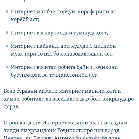
Интернет манбаи корҷӯӣ, корофаринӣ ва
корёбӣ аст;
Интернет васлкунандаи гумшудаҳост;
Интернет пайвандгари ҳудуди 1 миллион
муҳоҷири тоҷик бо хонаводаҳояшон аст;
Интернет воситаи робита байни тоҷикони
бурунмарзӣ ва тоҷикистониён аст.
Боло бурдани қимати Интернет маънии қатъи
ҳамаи робитаҳо ва василаҳои дар боло зикршударо
дорад.
Гарон кардани Интернет маънии эълони таҳрим
зидди шаҳрвандони Тоҷикистонро низ дорад.
Чуноне, ки Русияву Амрико бо ҳадафи ба зону