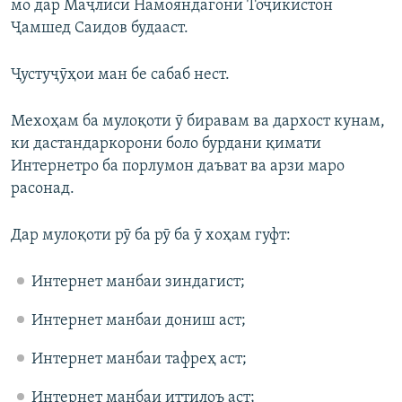
мо дар Маҷлиси Намояндагони Тоҷикистон
Ҷамшед Саидов будааст.
Ҷустуҷӯҳои ман бе сабаб нест.
Мехоҳам ба мулоқоти ӯ биравам ва дархост кунам,
ки дастандаркорони боло бурдани қимати
Интернетро ба порлумон даъват ва арзи маро
расонад.
Дар мулоқоти рӯ ба рӯ ба ӯ хоҳам гуфт:
Интернет манбаи зиндагист;
Интернет манбаи дониш аст;
Интернет манбаи тафреҳ аст;
Интернет манбаи иттилоъ аст;