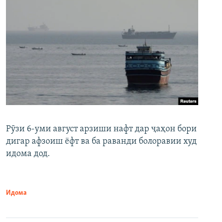
Рӯзи 6-уми август арзиши нафт дар ҷаҳон бори
дигар афзоиш ёфт ва ба раванди болоравии худ
идома дод.
Идома