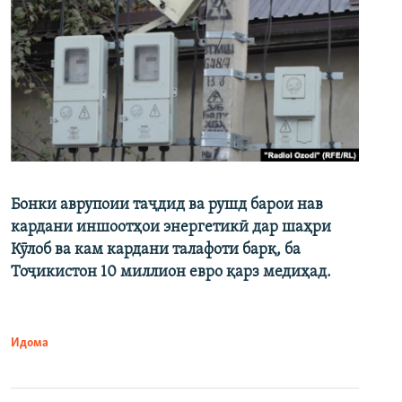
Бонки аврупоии таҷдид ва рушд барои нав
кардани иншоотҳои энергетикӣ дар шаҳри
Кӯлоб ва кам кардани талафоти барқ, ба
Тоҷикистон 10 миллион евро қарз медиҳад.
Идома