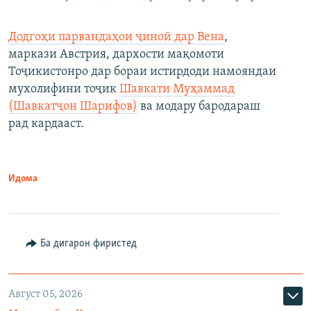
Додгоҳи парвандаҳои ҷиноӣ дар Вена
,
маркази Австрия, дархости мақомоти
Тоҷикистонро дар бораи истирдоди намояндаи
мухолифини тоҷик
Шавкати Муҳаммад
(Шавкатҷон Шарифов)
ва модару бародараш
рад кардааст.
Идома
Ба дигарон фиристед
Август 05, 2026