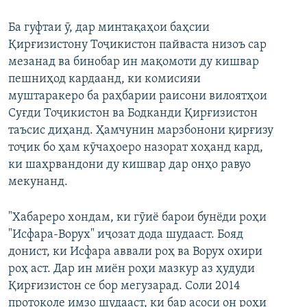
Ба гуфтаи ӯ, дар минтақаҳои баҳсии
Қирғизистону Тоҷикистон пайваста низоъ сар
мезанад ва бинобар ин мақомоти ду кишвар
пешниҳод кардаанд, ки комисияи
муштаракеро ба раҳбарии раисони вилоятҳои
Суғди Тоҷикистон ва Бодканди Қирғизистон
таъсис диҳанд. Ҳамчунин марзбонони қирғизу
тоҷик бо ҳам кӯчаҳоеро назорат хоҳанд кард,
ки шаҳрвандони ду кишвар дар онҳо равуо
мекунанд.
"Хабареро хондам, ки гӯиё барои бунёди роҳи
"Исфара-Ворух" иҷозат дода шудааст. Бояд
донист, ки Исфара аввали роҳ ва Ворух охири
роҳ аст. Дар ин миён роҳи мазкур аз ҳудуди
Қирғизистон се бор мегузарад. Соли 2014
протоколе имзо шудааст, ки бар асоси он роҳи