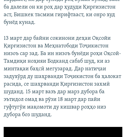
ба далели он ки роҳ дар ҳудуди Қирғизистон
аст, Бишкек тасмим гирифтааст, ки онро худ
бунёд кунад.
13 март дар байни сокинони деҳаи Оқсойи
Қирғизистон ва Меҳнатободи Тоҷикистон
низоъ сар зад. Ба ин низоъ бунёди роҳи Оқсой-
Тамдиқи ноҳияи Бодканд сабаб шуд, ки аз
минтақаи баҳсӣ мегузарад. Дар натиҷаи
задухӯрд ду шаҳрванди Тоҷикистон ба ҳалокат
расида, се шаҳрванди Қирғизистон захмӣ
шуданд. 15 март вазъ дар марз дубора ба
эътидол омад ва рӯзи 18 март дар пайи
гуфтугӯи мақомоти ду кишвар роҳҳо низ
дубора боз шуданд.