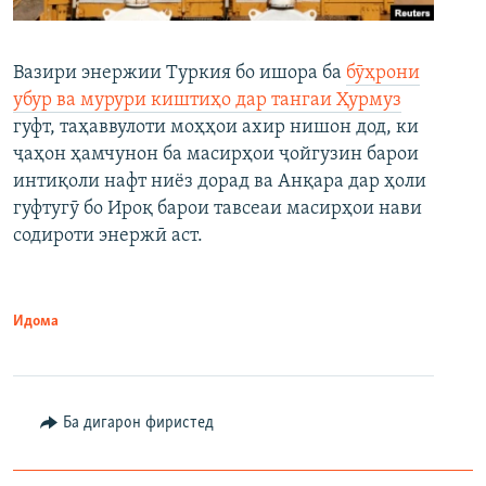
Вазири энержии Туркия бо ишора ба
бӯҳрони
убур ва мурури киштиҳо дар тангаи Ҳурмуз
гуфт, таҳаввулоти моҳҳои ахир нишон дод, ки
ҷаҳон ҳамчунон ба масирҳои ҷойгузин барои
интиқоли нафт ниёз дорад ва Анқара дар ҳоли
гуфтугӯ бо Ироқ барои тавсеаи масирҳои нави
содироти энержӣ аст.
Идома
Ба дигарон фиристед