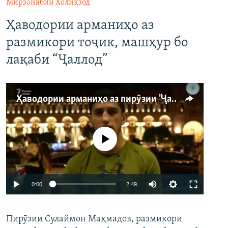
Мирзонабии Холиқзод
Ҳаводории арманиҳо аз
размикори тоҷик, машҳур бо
лақаби “Ҷаллод”
Ҳаводории арманиҳо аз пирӯзии "Ҷаллод"-и тоҷик
Феълан кор намекунад
Auto
0:00
2:49
240p
Пирӯзии Сулаймон Маҳмадов, размикори
360p