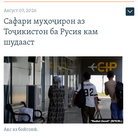
Август 07, 2026
Сафари муҳоҷирон аз
Тоҷикистон ба Русия кам
шудааст
Акс аз бойгонӣ.