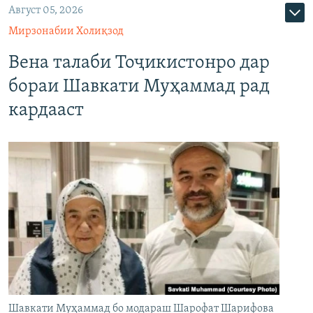
Август 05, 2026
Мирзонабии Холиқзод
Вена талаби Тоҷикистонро дар
бораи Шавкати Муҳаммад рад
кардааст
Шавкати Муҳаммад бо модараш Шарофат Шарифова