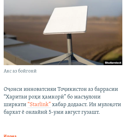
Акс аз бойгонӣ
Оҷонси инноватсияи Тоҷикистон аз баррасии
“Харитаи роҳи ҳамкорӣ” бо масъулони
ширкати
“Starlink”
хабар додааст. Ин мулоқоти
бархат ё онлайнӣ 5-уми август гузашт.
Идома