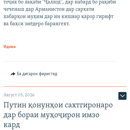
тоҷик бо лақаби "Ҷаллод", дар набард бо рақиби
480p
Auto
240p
360p
480p
чеченаш дар Арманистон дар сархати
720p
хабарҳои муҳим дар ин кишвар қарор гирифт
720p
1080p
ва баҳси зиёдеро барангехт.
1080p
Идома
Ба дигарон фиристед
Август 05, 2026
Путин қонунҳои сахтгиронаро
дар бораи муҳоҷирон имзо
кард