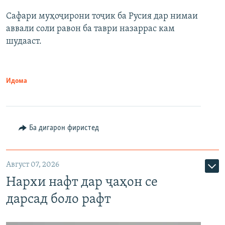
Сафари муҳоҷирони тоҷик ба Русия дар нимаи
аввали соли равон ба таври назаррас кам
шудааст.
Идома
Ба дигарон фиристед
Август 07, 2026
Нархи нафт дар ҷаҳон се
дарсад боло рафт