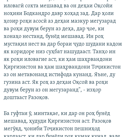
иловагӣ сохта мешавад ва он деҳаи Оқсойи
ноҳияи Бодкандро давр хоҳад зад. Дар ҳоли
ҳозир роҳи асосӣ аз деҳаи мазкур мегузарад
ва роҳи дувум берун аз деҳа, дар ҷое, ки
хонаҳо нестанд, бунёд мешавад. Ин роҳ
мустақил нест ва дар бораи ҷудо шудани кадом
як коридоре низ суҳбат нашудааст. Танҳо ин
як роҳи иловагие аст, ки ҳам шаҳрвандони
Қирғизистон ва ҳам шаҳрвандони Тоҷикистон
аз он метавонанд истифода кунанд. Яъне, ду
гузина аст. Як роҳ аз деҳаи Оқсой ва роҳи
дувум берун аз он мегузаранд", - изҳор
доштааст Разоқов.
Ба гуфтаи ӯ, минтақае, ки дар он роҳ бунёд
мешавад, ҳудуди Қирғизистон аст. Разоқов
мегӯяд, ҷониби Тоҷикистон пешниҳод
кардааст, ки дар бунёди роҳ кумак кунад, вале