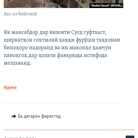
Акс аз бойгонӣ
Як мансабдор дар вилояти Суғд гуфтааст,
ширкатҳои сохтмонӣ ҳаққи фурӯши таҳхонаи
биноҳоро надоранд ва ин маконҳо ҳамчун
паноҳгоҳ дар ҳолати фавқулода истифода
мешаванд.
Идома
Ба дигарон фиристед