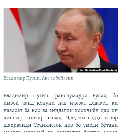
Владимир Путин. Акс аз бойгонӣ
Владимир Путин, раисҷумҳури Русия, бо
имзои чанд қонуни нав иҷозат додааст, ки
назорат ба кор ва зиндагии хориҷиён дар ин
кишвар сахттар шавад. Ҷое, ки садҳо ҳазор
шаҳрванди Тоҷикистон низ бо умеди ёфтани