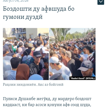
Август 06, 2026
Боздошти ду афвшуда бо
гумони дуздӣ
Раҳоии зиндониён. Акс аз бойгонӣ
Пулиси Душанбе мегӯяд, ду мардеро боздошт
кардааст, ки бар асоси қонуни афв озод шуда,