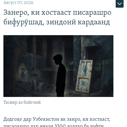
Август 07, 2026
Занеро, ки хостааст писарашро
бифурӯшад, зиндонӣ кардаанд
Тасвир аз бойгонӣ
Додгоҳе дар Узбекистон як занро, ки хостааст,
писарашро дар ивази 3300 доллар ба ҷуфти