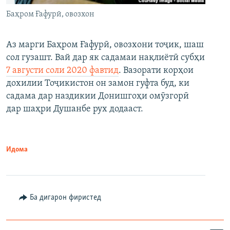
Баҳром Ғафурӣ, овозхон
Аз марги Баҳром Ғафурӣ, овозхони тоҷик, шаш
сол гузашт. Вай дар як садамаи нақлиётӣ субҳи
7 августи соли 2020 фавтид
. Вазорати корҳои
дохилии Тоҷикистон он замон гуфта буд, ки
садама дар наздикии Донишгоҳи омӯзгорӣ
дар шаҳри Душанбе рух додааст.
Идома
Ба дигарон фиристед