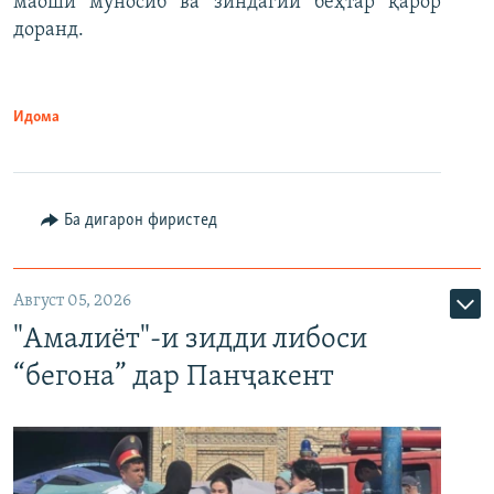
маоши муносиб ва зиндагии беҳтар қарор
доранд.
Идома
Ба дигарон фиристед
Август 05, 2026
"Амалиёт"-и зидди либоси
“бегона” дар Панҷакент