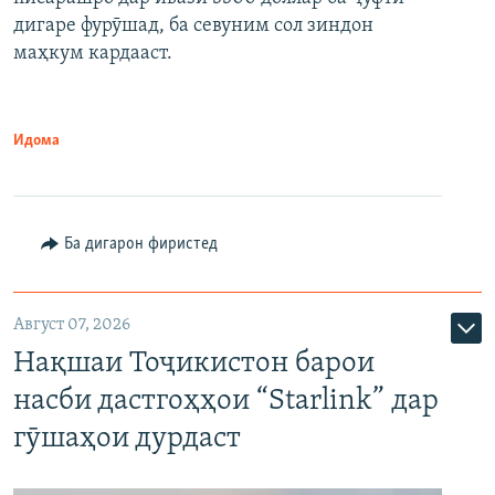
дигаре фурӯшад, ба севуним сол зиндон
маҳкум кардааст.
Идома
Ба дигарон фиристед
Август 07, 2026
Нақшаи Тоҷикистон барои
насби дастгоҳҳои “Starlink” дар
гӯшаҳои дурдаст