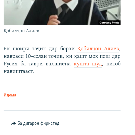
Қобилҷон Алиев
Як шоири тоҷик дар бораи
Қобилҷон Алиев
,
навраси 10-солаи тоҷик, ки ҳашт моҳ пеш дар
Русия ба таври ваҳшиёна
кушта шуд
, китоб
навиштааст.
Идома
Ба дигарон фиристед