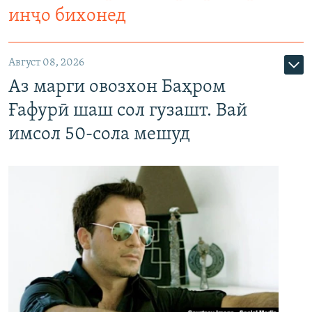
инҷо бихонед
Август 08, 2026
Аз марги овозхон Баҳром
Ғафурӣ шаш сол гузашт. Вай
имсол 50-сола мешуд