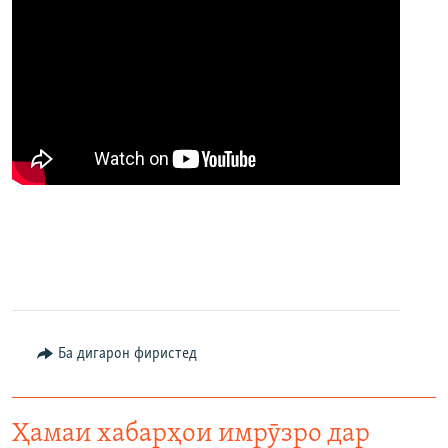
Ба дигарон фиристед
Ҳамаи хабарҳои имрӯзро дар