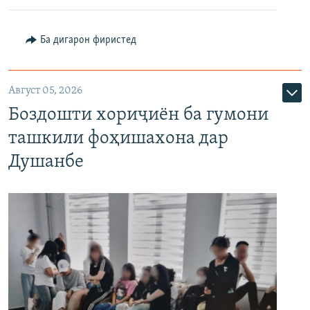
Ба дигарон фиристед
Август 05, 2026
Боздошти хориҷиён ба гумони
ташкили фоҳишахона дар
Душанбе