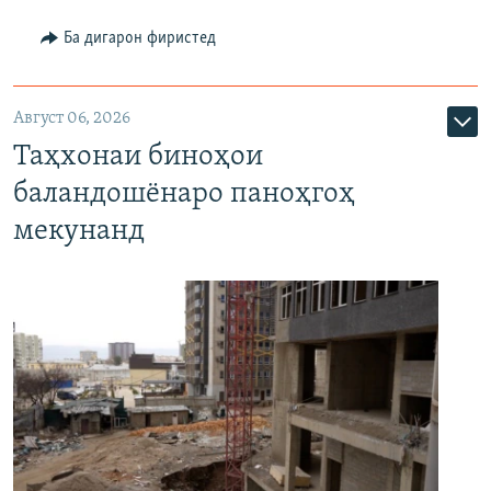
Ба дигарон фиристед
Август 06, 2026
Таҳхонаи биноҳои
баландошёнаро паноҳгоҳ
мекунанд