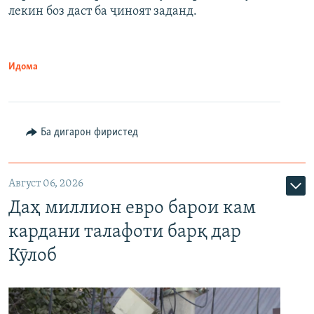
лекин боз даст ба ҷиноят заданд.
Идома
Ба дигарон фиристед
Август 06, 2026
Даҳ миллион евро барои кам
кардани талафоти барқ дар
Кӯлоб