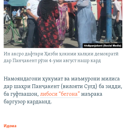
Ин аксро дафтари Ҳизби ҳокими халқии демократӣ
дар Панҷакент рӯзи 4-уми август нашр кард
Намояндагони ҳукумат ва маъмурони милиса
дар шаҳри Панҷакент (вилояти Суғд) ба зидди,
ба гуфтаашон,
либоси “бегона”
маърака
баргузор кардаанд.
Идома