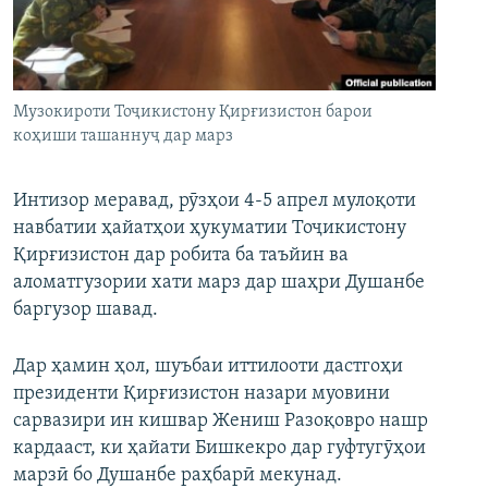
ГУЗОРИШҲОИ РАДИОӢ
Русский
ПАЙГИРӢ КУНЕД
Музокироти Тоҷикистону Қирғизистон барои
коҳиши ташаннуҷ дар марз
Интизор меравад, рӯзҳои 4-5 апрел мулоқоти
навбатии ҳайатҳои ҳукуматии Тоҷикистону
Ҳамаи сомонаҳои RFE/RL
Қирғизистон дар робита ба таъйин ва
аломатгузории хати марз дар шаҳри Душанбе
баргузор шавад.
Дар ҳамин ҳол, шуъбаи иттилооти дастгоҳи
президенти Қирғизистон назари муовини
сарвазири ин кишвар Жениш Разоқовро нашр
кардааст, ки ҳайати Бишкекро дар гуфтугӯҳои
марзӣ бо Душанбе раҳбарӣ мекунад.