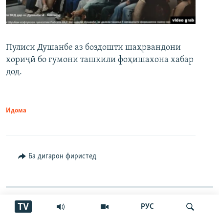
Пулиси Душанбе аз боздошти шаҳрвандони
хориҷӣ бо гумони ташкили фоҳишахона хабар
дод.
Идома
Ба дигарон фиристед
TV
РУС
Ёфтҳои бештар