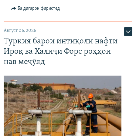
Ба дигарон фиристед
Август 06, 2026
Туркия барои интиқоли нафти
Ироқ ва Халиҷи Форс роҳҳои
нав меҷӯяд