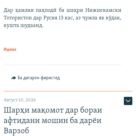
Дар ҳамлаи паҳподӣ ба шаҳри Нижнекамски
Тотористон дар Русия 13 кас, аз ҷумла як кӯдак,
кушта шудаанд.
Идома
Ба дигарон фиристед
Август 10, 2026
Шарҳи мақомот дар бораи
афтидани мошин ба дарёи
Варзоб