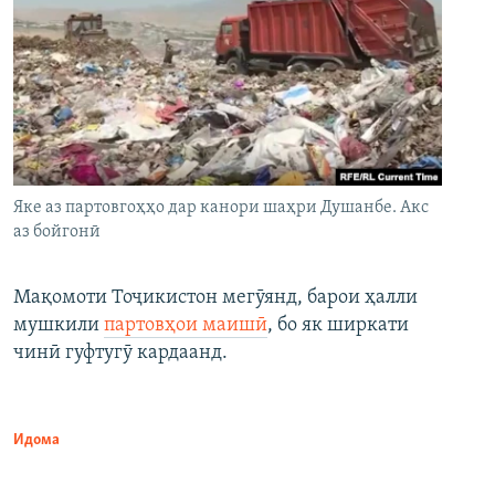
Яке аз партовгоҳҳо дар канори шаҳри Душанбе. Акс
аз бойгонӣ
Мақомоти Тоҷикистон мегӯянд, барои ҳалли
мушкили
партовҳои маишӣ
, бо як ширкати
чинӣ гуфтугӯ кардаанд.
Идома