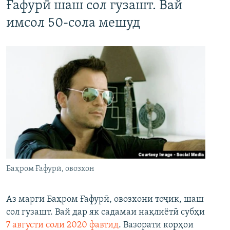
Ғафурӣ шаш сол гузашт. Вай
имсол 50-сола мешуд
Баҳром Ғафурӣ, овозхон
Аз марги Баҳром Ғафурӣ, овозхони тоҷик, шаш
сол гузашт. Вай дар як садамаи нақлиётӣ субҳи
7 августи соли 2020 фавтид
. Вазорати корҳои