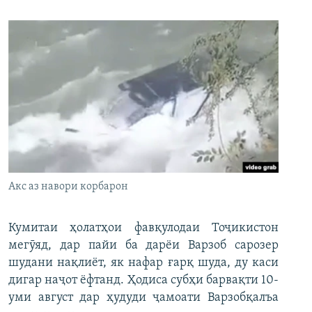
Акс аз навори корбарон
Кумитаи ҳолатҳои фавқулодаи Тоҷикистон
мегӯяд, дар пайи ба дарёи Варзоб сарозер
шудани нақлиёт, як нафар ғарқ шуда, ду каси
дигар наҷот ёфтанд. Ҳодиса субҳи барвақти 10-
уми август дар ҳудуди ҷамоати Варзобқалъа