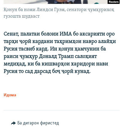
Қонун ба номи Линдси Грэм, сенатори ҷумҳурихоҳ
гузошта шудааст
Сенат, палатаи болоии ИМА бо аксарияти оро
тарҳи ҷорӣ кардани таҳримҳои навро алайҳи
Русия тасвиб кард. Ин қонун ҳамчунин ба
раиси ҷумҳур Доналд Трамп салоҳият
медиҳад, ки ба кишварҳои харидори нави
Русия то сад дарсад боҷ ҷорӣ кунад.
Идома
Ба дигарон фиристед