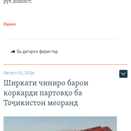
рух додааст.
Идома
Ба дигарон фиристед
Август 10, 2026
Ширкати чиниро барои
коркарди партовҳо ба
Тоҷикистон меоранд