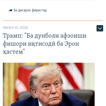
Ба дигарон фиристед
Август 10, 2026
Трамп: "Ба дунболи афзоиши
фишори иқтисодӣ ба Эрон
ҳастем"