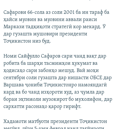
Сафарови 66-сола аз соли 2001 ба ин тараф ба
ҳайси муовин ва муовини аввали раиси
Маркази тадқиқоти стратегӣ кор мекард. Ӯ
дар гузашта мушовири президенти
Тоҷикистон низ буд.
Номи Сайфулло Сафаров сари чанд вақт дар
робита ба шарҳи тасмимҳои ҳукумат ва
ҳодисаҳо сари забонҳо мешуд. Вай моҳи
сентябри соли гузашта дар нишасти ОБСЕ дар
Варшава ҷониби Тоҷикистонро намояндагӣ
кард ва бо чанд изҳороти худ, аз ҷумла дар
бораи эҳтимоли музокирот бо мухолифон, дар
сархатти расонаҳо қарор гирифт.
Хадамоти матбуоти президенти Тоҷикистон
мегӯяд, рӯзи 5-уми феврал чанд тағйироти