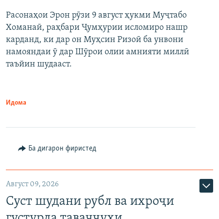
Расонаҳои Эрон рӯзи 9 август ҳукми Муҷтабо
Хоманаӣ, раҳбари Ҷумҳурии исломиро нашр
карданд, ки дар он Муҳсин Ризоӣ ба унвони
намояндаи ӯ дар Шӯрои олии амнияти миллӣ
таъйин шудааст.
Идома
Ба дигарон фиристед
Август 09, 2026
Суст шудани рубл ва ихроҷи
густурда таваҷҷуҳи