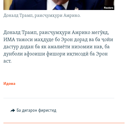
Доналд Трамп, раисҷумҳури Амрико.
Доналд Трамп, раисҷумҳури Амрико мегӯяд,
ИМА тамоси маҳдуде бо Эрон дорад ва ба ҷойи
дастур додан ба як амалиёти низомии нав, ба
дунболи афзоиши фишори иқтисодӣ ба Эрон
аст.
Идома
Ба дигарон фиристед