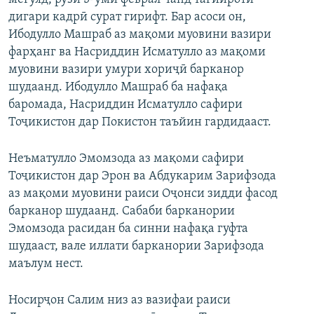
дигари кадрӣ сурат гирифт. Бар асоси он,
Ибодулло Машраб аз мақоми муовини вазири
фарҳанг ва Насриддин Исматулло аз мақоми
муовини вазири умури хориҷӣ барканор
шудаанд. Ибодулло Машраб ба нафақа
баромада, Насриддин Исматулло сафири
Тоҷикистон дар Покистон таъйин гардидааст.
Неъматулло Эмомзода аз мақоми сафири
Тоҷикистон дар Эрон ва Абдукарим Зарифзода
аз мақоми муовини раиси Оҷонси зидди фасод
барканор шудаанд. Сабаби барканории
Эмомзода расидан ба синни нафақа гуфта
шудааст, вале иллати барканории Зарифзода
маълум нест.
Носирҷон Салим низ аз вазифаи раиси