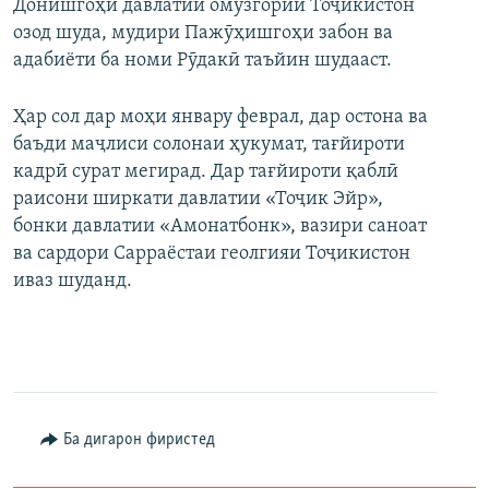
Донишгоҳи давлатии омӯзгории Тоҷикистон
озод шуда, мудири Пажӯҳишгоҳи забон ва
адабиёти ба номи Рӯдакӣ таъйин шудааст.
Ҳар сол дар моҳи январу феврал, дар остона ва
баъди маҷлиси солонаи ҳукумат, тағйироти
кадрӣ сурат мегирад. Дар тағйироти қаблӣ
раисони ширкати давлатии «Тоҷик Эйр»,
бонки давлатии «Амонатбонк», вазири саноат
ва сардори Сарраёстаи геолгияи Тоҷикистон
иваз шуданд.
Ба дигарон фиристед