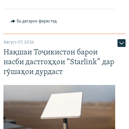
Ба дигарон фиристед
Август 07, 2026
Нақшаи Тоҷикистон барои
насби дастгоҳҳои “Starlink” дар
гӯшаҳои дурдаст