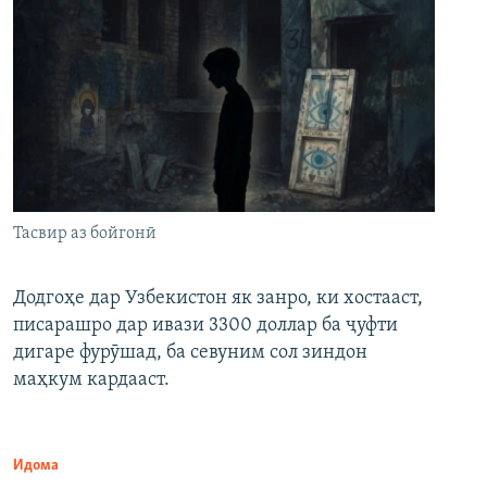
Тасвир аз бойгонӣ
Додгоҳе дар Узбекистон як занро, ки хостааст,
писарашро дар ивази 3300 доллар ба ҷуфти
дигаре фурӯшад, ба севуним сол зиндон
маҳкум кардааст.
Идома