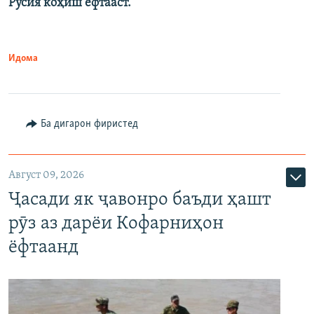
Русия коҳиш ёфтааст.
Идома
Ба дигарон фиристед
Август 09, 2026
Ҷасади як ҷавонро баъди ҳашт
рӯз аз дарёи Кофарниҳон
ёфтаанд