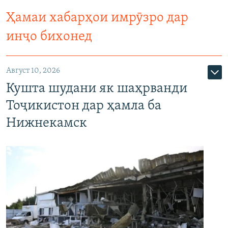
Ҳамаи хабарҳои имрӯзро дар
инҷо бихонед
Август 10, 2026
Кушта шудани як шаҳрванди
Тоҷикистон дар ҳамла ба
Нижнекамск