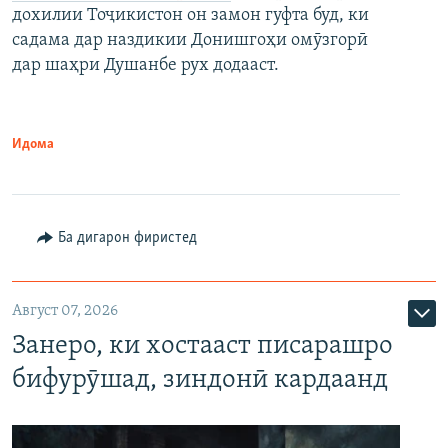
дохилии Тоҷикистон он замон гуфта буд, ки
садама дар наздикии Донишгоҳи омӯзгорӣ
дар шаҳри Душанбе рух додааст.
Идома
Ба дигарон фиристед
Август 07, 2026
Занеро, ки хостааст писарашро
бифурӯшад, зиндонӣ кардаанд