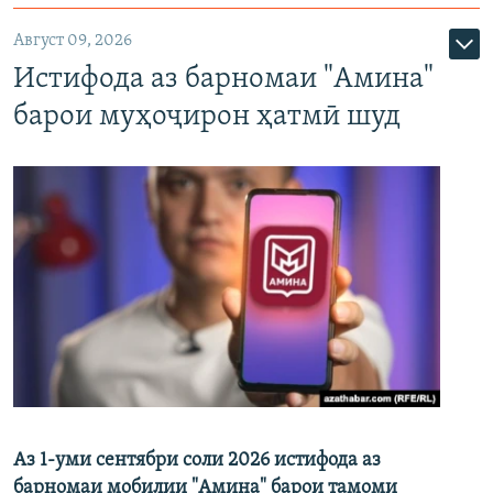
Август 09, 2026
Истифода аз барномаи "Амина"
барои муҳоҷирон ҳатмӣ шуд
Аз 1-уми сентябри соли 2026 истифода аз
барномаи мобилии "Амина" барои тамоми