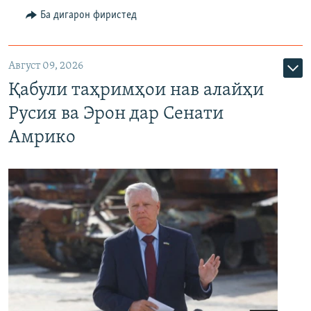
Ба дигарон фиристед
Август 09, 2026
Қабули таҳримҳои нав алайҳи
Русия ва Эрон дар Сенати
Амрико