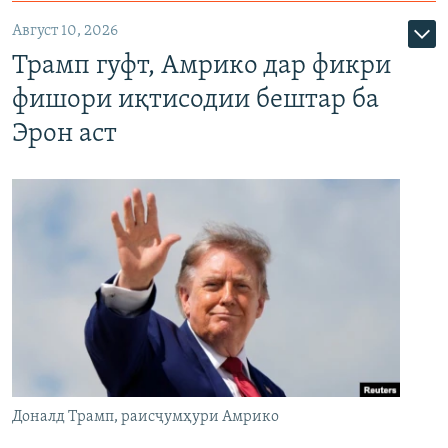
Август 10, 2026
Трамп гуфт, Амрико дар фикри
фишори иқтисодии бештар ба
Эрон аст
Доналд Трамп, раисҷумҳури Амрико