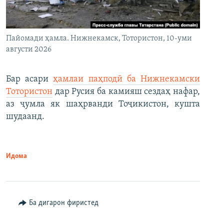
Пайомади ҳамла. Нижнекамск, Тотористон, 10-уми
августи 2026
Бар асари
ҳамлаи паҳподӣ ба Нижнекамски
Тотористон
дар Русия ба камияш сездаҳ нафар,
аз ҷумла як шаҳрванди Тоҷикистон, кушта
шудаанд.
Идома
Ба дигарон фиристед