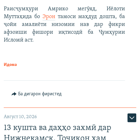
Раисҷумҳури Амрико мегӯяд, Иёлоти
Муттаҳида бо
Эрон
тамоси маҳдуд дошта, ба
ҷойи амалиёти низомии нав дар фикри
афзоиши фишори иқтисодӣ ба Ҷумҳурии
Исломӣ аст.
Идома
Ба дигарон фиристед
Август 10, 2026
13 кушта ва даҳҳо захмӣ дар
Нижнекамск. Тоҷикон ҳам