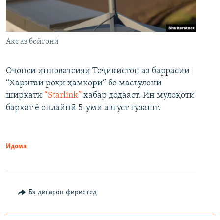
Акс аз бойгонӣ
Оҷонси инноватсияи Тоҷикистон аз баррасии
“Харитаи роҳи ҳамкорӣ” бо масъулони
ширкати
“Starlink”
хабар додааст. Ин мулоқоти
бархат ё онлайнӣ 5-уми август гузашт.
Идома
Ба дигарон фиристед