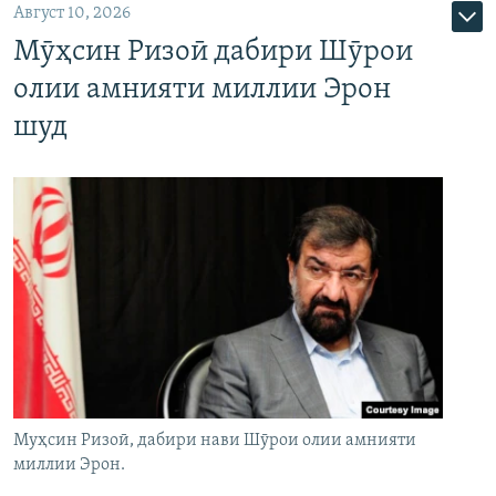
Август 10, 2026
Мӯҳсин Ризоӣ дабири Шӯрои
олии амнияти миллии Эрон
шуд
Муҳсин Ризоӣ, дабири нави Шӯрои олии амнияти
миллии Эрон.