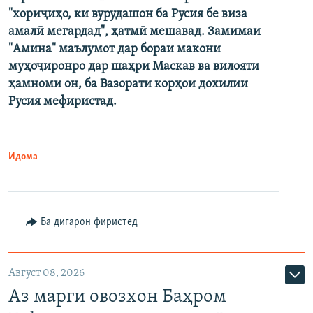
"хориҷиҳо, ки вурудашон ба Русия бе виза
амалӣ мегардад", ҳатмӣ мешавад. Замимаи
"Амина" маълумот дар бораи макони
муҳоҷиронро дар шаҳри Маскав ва вилояти
ҳамноми он, ба Вазорати корҳои дохилии
Русия мефиристад.
Идома
Ба дигарон фиристед
Август 08, 2026
Аз марги овозхон Баҳром