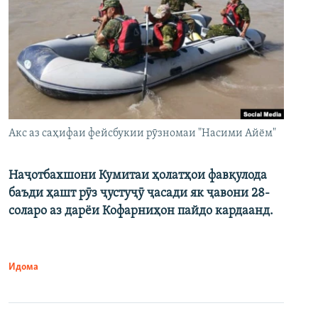
Акс аз саҳифаи фейсбукии рӯзномаи "Насими Айём"
Наҷотбахшони Кумитаи ҳолатҳои фавқулода
баъди ҳашт рӯз ҷустуҷӯ ҷасади як ҷавони 28-
соларо аз дарёи Кофарниҳон пайдо кардаанд.
Идома