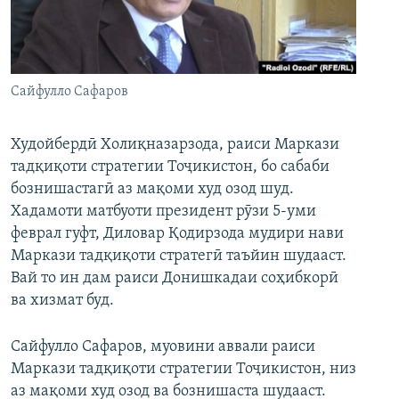
ГУЗОРИШҲОИ РАДИОӢ
Русский
ПАЙГИРӢ КУНЕД
Сайфулло Сафаров
Худойбердӣ Холиқназарзода, раиси Маркази
тадқиқоти стратегии Тоҷикистон, бо сабаби
бознишастагӣ аз мақоми худ озод шуд.
Ҳамаи сомонаҳои RFE/RL
Хадамоти матбуоти президент рӯзи 5-уми
феврал гуфт, Диловар Қодирзода мудири нави
Маркази тадқиқоти стратегӣ таъйин шудааст.
Вай то ин дам раиси Донишкадаи соҳибкорӣ
ва хизмат буд.
Сайфулло Сафаров, муовини аввали раиси
Маркази тадқиқоти стратегии Тоҷикистон, низ
аз мақоми худ озод ва бознишаста шудааст.