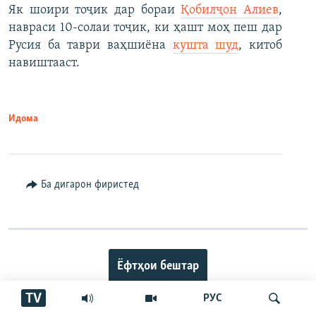
Як шоири тоҷик дар бораи
Қобилҷон Алиев
,
навраси 10-солаи тоҷик, ки ҳашт моҳ пеш дар
Русия ба таври ваҳшиёна
кушта шуд
, китоб
навиштааст.
Идома
Ба дигарон фиристед
Ёфтҳои бештар
TV
РУС