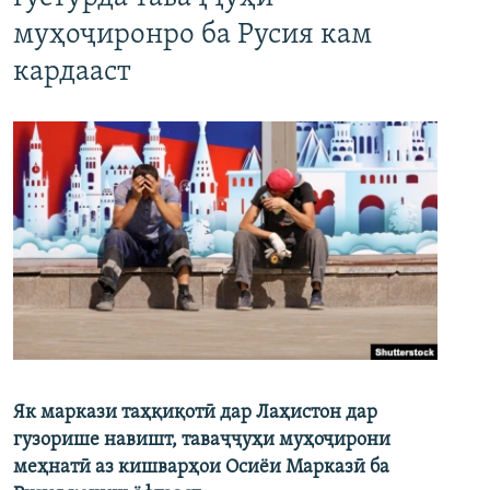
муҳоҷиронро ба Русия кам
кардааст
Як маркази таҳқиқотӣ дар Лаҳистон дар
гузорише навишт, таваҷҷуҳи муҳоҷирони
меҳнатӣ аз кишварҳои Осиёи Марказӣ ба