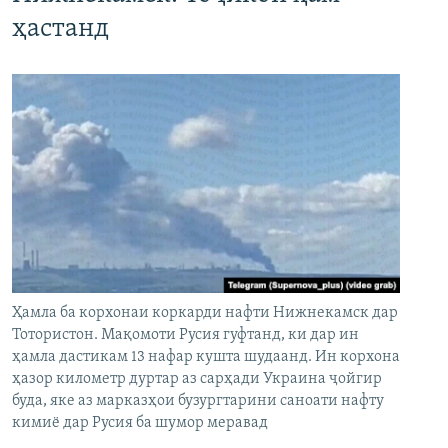
ҳастанд
Ҳамла ба корхонаи коркарди нафти Нижнекамск дар
Тотористон. Мақомоти Русия гуфтанд, ки дар ин
ҳамла дастикам 13 нафар кушта шудаанд. Ин корхона
ҳазор километр дуртар аз сарҳади Украина ҷойгир
буда, яке аз марказҳои бузургтарини саноати нафту
кимиё дар Русия ба шумор меравад