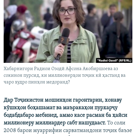
ГУЗОРИШҲОИ РАДИОӢ
Русский
ПАЙГИРӢ КУНЕД
Ҳамаи сомонаҳои RFE/RL
Хабарнигори Радиои Озодӣ Афсона Акобиршоева аз
сокинон пурсид, ки миллионерҳои тоҷик кӣ ҳастанд ва
чаро худро пинҳон медоранд?
Дар Тоҷикистон мошинҳои гаронтарин, хонаву
кӯшкҳои боҳашамат ва маъракаҳои пурхарҷу
бодабдабаро мебинед, аммо касе расман ба ҳайси
миллионеру миллиардер сабт нашудааст.
То соли
2008 барои муаррифии сарватмандони тоҷик баъзе