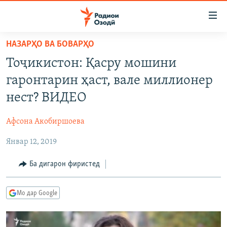
Пайвандҳои
дастрасӣ
Ҷаҳиш
НАЗАРҲО ВА БОВАРҲО
ба
ГӮШАҲО
Тоҷикистон: Қасру мошини
мояи
ГАПИ ОЗОД
СИЁСАТ
аслӣ
гаронтарин ҳаст, вале миллионер
РӮЗГОРИ МУҲОҶИР
Ҷаҳиш
ИҚТИСОД
нест? ВИДЕО
ба
САЛОМ, ХОҲАР
ҶОМЕА
феҳристи
Афсона Акобиршоева
ТАҲҚИҚОТ
ҚАЗИЯИ "КРОКУС"
аслӣ
Ҷаҳиш
Январ 12, 2019
ҶАНГ ДАР УКРАИНА
ОСИЁИ МАРКАЗӢ
ба
НАЗАРИ МАРДУМ
ФАРҲАНГ
Ба дигарон фиристед
ҷустор
ЧАНДРАСОНАӢ
МЕҲМОНИ ОЗОДӢ
БЛОГИСТОН
Мо дар Google
РӮЙХАТҲО
ВАРЗИШ
ОЗОДӢ ОНЛАЙН
ВИДЕО
КИТОБҲОИ ОЗОДӢ
НИГОРИСТОН