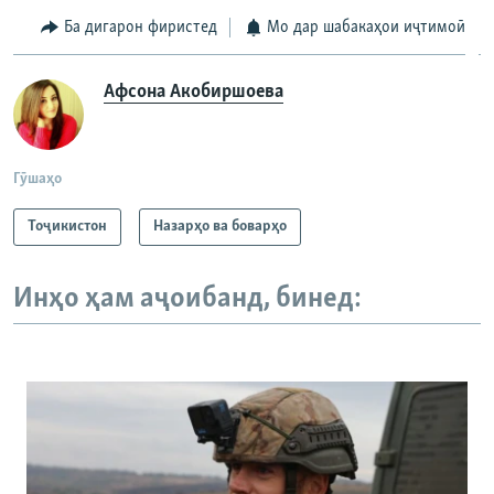
Ба дигарон фиристед
Мо дар шабакаҳои иҷтимоӣ
Афсона Акобиршоева
Гӯшаҳо
Тоҷикистон
Назарҳо ва боварҳо
Инҳо ҳам аҷоибанд, бинед: