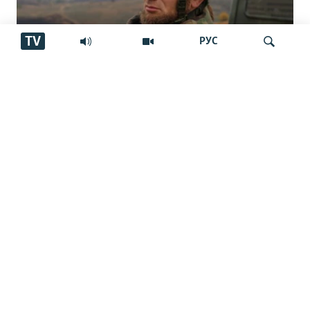
TV
РУС
"Аз ин ҷо бӯйи ҷасад меояд… Онҳоро
Ҷустуҷӯ
бояд аз ин дӯзах берун кашем"