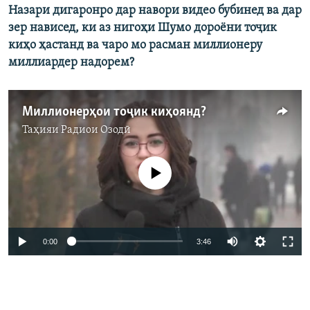
Назари дигаронро дар навори видео бубинед ва дар
зер нависед, ки аз нигоҳи Шумо дороёни тоҷик
киҳо ҳастанд ва чаро мо расман миллионеру
миллиардер надорем?
Миллионерҳои тоҷик киҳоянд?
Таҳияи
Радиои Озодӣ
Феълан кор намекунад
0:00
3:46