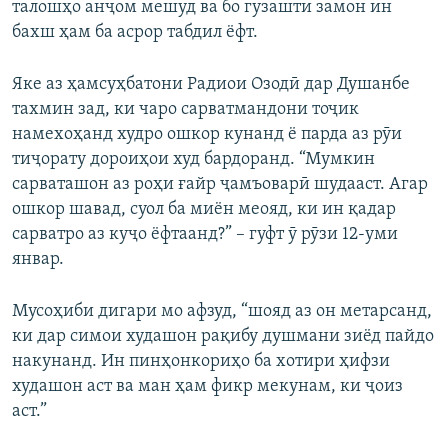
талошҳо анҷом мешуд ва бо гузашти замон ин
бахш ҳам ба асрор табдил ёфт.
Яке аз ҳамсуҳбатони Радиои Озодӣ дар Душанбе
тахмин зад, ки чаро сарватмандони тоҷик
намехоҳанд худро ошкор кунанд ё парда аз рӯи
тиҷорату дороиҳои худ бардоранд. “Мумкин
сарваташон аз роҳи ғайр ҷамъоварӣ шудааст. Агар
ошкор шавад, суол ба миён меояд, ки ин қадар
сарватро аз куҷо ёфтаанд?” – гуфт ӯ рӯзи 12-уми
январ.
Мусоҳиби дигари мо афзуд, “шояд аз он метарсанд,
ки дар симои худашон рақибу душмани зиёд пайдо
накунанд. Ин пинҳонкориҳо ба хотири ҳифзи
худашон аст ва ман ҳам фикр мекунам, ки ҷоиз
аст.”