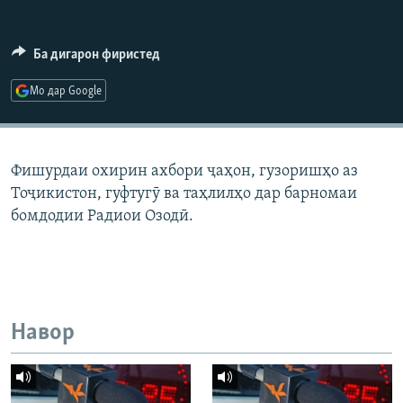
ГУЗОРИШҲОИ РАДИОӢ
Русский
Ба дигарон фиристед
ПАЙГИРӢ КУНЕД
Мо дар Google
Фишурдаи охирин ахбори ҷаҳон, гузоришҳо аз
Тоҷикистон, гуфтугӯ ва таҳлилҳо дар барномаи
Ҳамаи сомонаҳои RFE/RL
бомдодии Радиои Озодӣ.
Навор