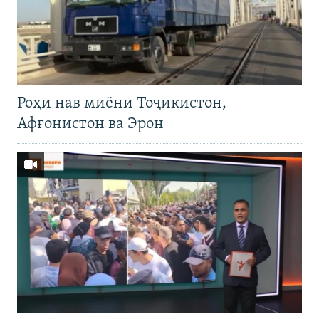
Роҳи нав миёни Тоҷикистон,
Афғонистон ва Эрон