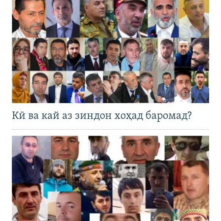
Кӣ ва кай аз зиндон хоҳад баромад?