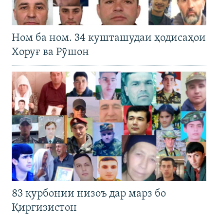
Ном ба ном. 34 кушташудаи ҳодисаҳои
Хоруғ ва Рӯшон
83 қурбонии низоъ дар марз бо
Қирғизистон