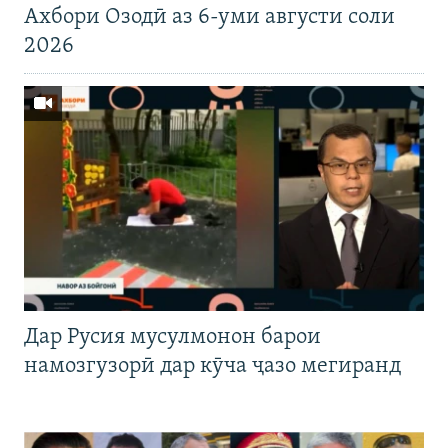
Ахбори Озодӣ аз 6-уми августи соли
2026
Дар Русия мусулмонон барои
намозгузорӣ дар кӯча ҷазо мегиранд