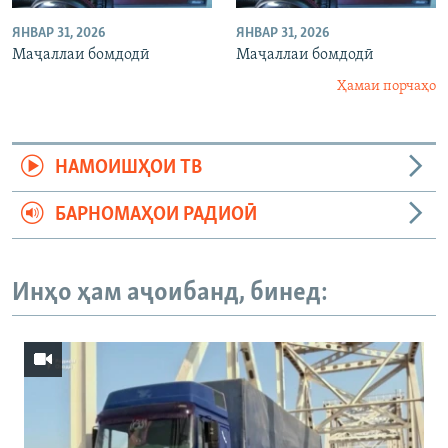
ЯНВАР 31, 2026
ЯНВАР 31, 2026
Маҷаллаи бомдодӣ
Маҷаллаи бомдодӣ
Ҳамаи порчаҳо
НАМОИШҲОИ ТВ
БАРНОМАҲОИ РАДИОӢ
Инҳо ҳам аҷоибанд, бинед: