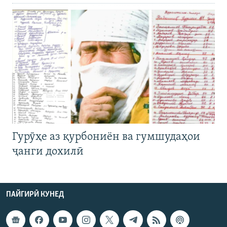
Гурӯҳе аз қурбониён ва гумшудаҳои
ҷанги дохилӣ
ПАЙГИРӢ КУНЕД