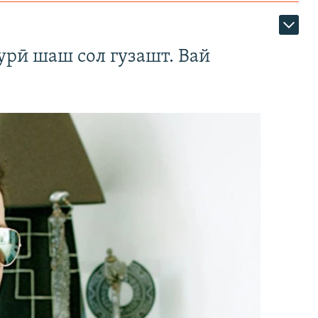
урӣ шаш сол гузашт. Вай