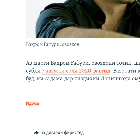
Баҳром Ғафурӣ, овозхон
Аз марги Баҳром Ғафурӣ, овозхони тоҷик, ш
субҳи
7 августи соли 2020 фавтид
. Вазорати
буд, ки садама дар наздикии Донишгоҳи ом
Идома
Ба дигарон фиристед