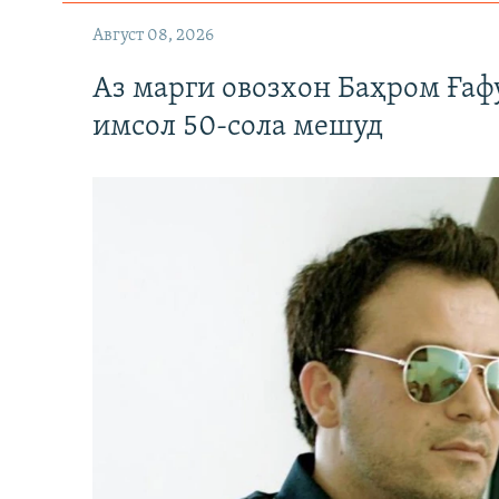
Август 08, 2026
Аз марги овозхон Баҳром Ғаф
имсол 50-сола мешуд