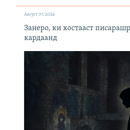
Август 07, 2026
Занеро, ки хостааст писараш
кардаанд