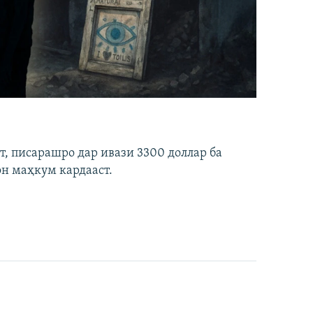
ст, писарашро дар ивази 3300 доллар ба
он маҳкум кардааст.