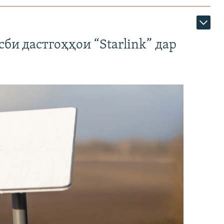
би дастгоҳҳои “Starlink” дар