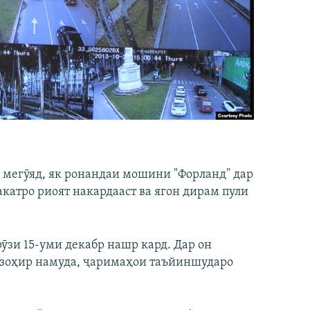
 мегӯяд, як ронандаи мошини "Форланд" дар
катро риоят накардааст ва ягон дирам пули
ӯзи 15-уми декабр нашр кард. Дар он
ӣ зоҳир намуда, ҷаримаҳои таъйиншударо