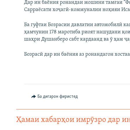
Дар ин баёния ронандаи мошини тамғаи “Фо
Сарраёсати хоҷагӣ-коммуналии ноҳияи Исм
Ба гуфтаи Бозрасии давлатии автомобилӣ к
ҳамчунин 178 маротиба риоят нашудани қоид
шаҳри Душанберо сабт кардаанд ва ӯ ҳам ҷа
Бозрасӣ дар ин баёния аз ронандагон хоста
Ба дигарон фиристед
Ҳамаи хабарҳои имрӯзро дар и