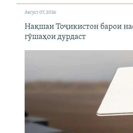
Август 07, 2026
Нақшаи Тоҷикистон барои нас
гӯшаҳои дурдаст