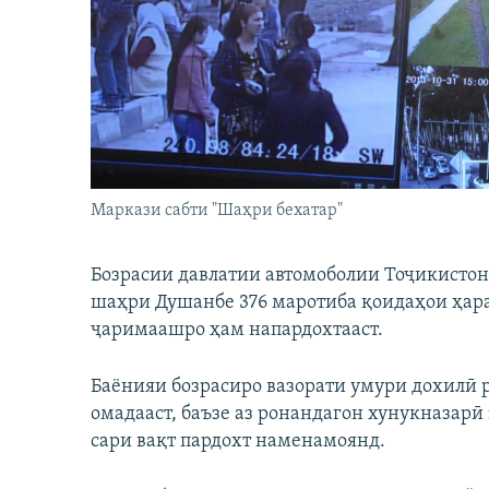
ГУЗОРИШҲОИ РАДИОӢ
Маркази сабти "Шаҳри бехатар"
Бозрасии давлатии автомоболии Тоҷикистон
шаҳри Душанбе 376 маротиба қоидаҳои ҳара
ҷаримаашро ҳам напардохтааст.
Баёнияи бозрасиро вазорати умури дохилӣ р
омадааст, баъзе аз ронандагон хунукназар
сари вақт пардохт наменамоянд.