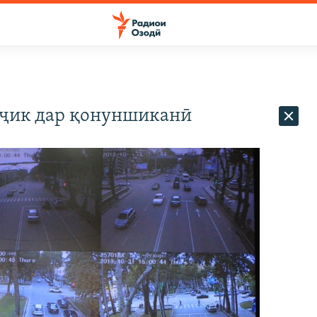
оҷик дар қонуншиканӣ