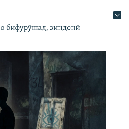
ро бифурӯшад, зиндонӣ