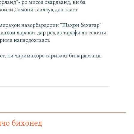
рланд”- ро мисол овардаанд, ки ба
оили Сомонӣ тааллуқ доштааст.
амераҳои наворбардории “Шаҳри бехатар”
аҳои ҳаракат дар роҳ аз тарафи як сокини
рима напардохтааст.
аст, ки ҷаримаҳоро саривақт бипардозанд.
нҷо бихонед