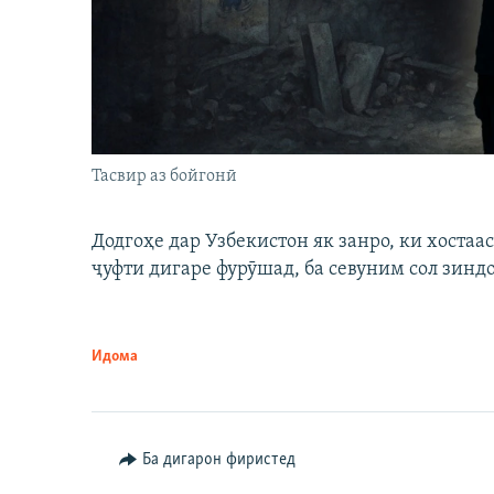
Тасвир аз бойгонӣ
Додгоҳе дар Узбекистон як занро, ки хостаа
ҷуфти дигаре фурӯшад, ба севуним сол зинд
Идома
Ба дигарон фиристед