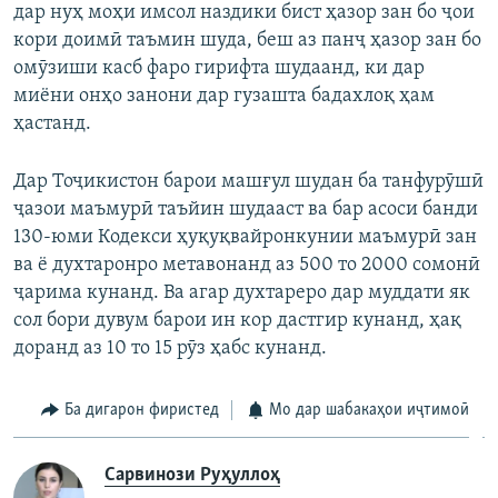
дар нуҳ моҳи имсол наздики бист ҳазор зан бо ҷои
кори доимӣ таъмин шуда, беш аз панҷ ҳазор зан бо
омӯзиши касб фаро гирифта шудаанд, ки дар
миёни онҳо занони дар гузашта бадахлоқ ҳам
ҳастанд.
Дар Тоҷикистон барои машғул шудан ба танфурӯшӣ
ҷазои маъмурӣ таъйин шудааст ва бар асоси банди
130-юми Кодекси ҳуқуқвайронкунии маъмурӣ зан
ва ё духтаронро метавонанд аз 500 то 2000 сомонӣ
ҷарима кунанд. Ва агар духтареро дар муддати як
сол бори дувум барои ин кор дастгир кунанд, ҳақ
доранд аз 10 то 15 рӯз ҳабс кунанд.
Ба дигарон фиристед
Мо дар шабакаҳои иҷтимоӣ
Сарвинози Руҳуллоҳ