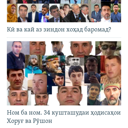
Кӣ ва кай аз зиндон хоҳад баромад?
Ном ба ном. 34 кушташудаи ҳодисаҳои
Хоруғ ва Рӯшон