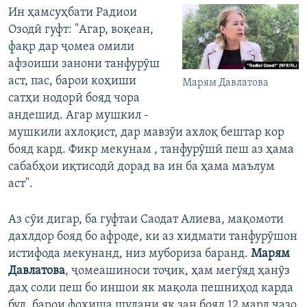
Ин ҳамсуҳбати Радиои
Озодӣ гуфт: "Агар, воқеан,
фақр дар ҷомеа омили
афзоиши занони танфурӯш
аст, пас, барои коҳиши
Марям Давлатова
сатҳи нодорӣ бояд чора
андешид. Агар мушкил -
мушкили ахлоқист, дар мавзӯи ахлоқ бештар кор
бояд кард. Фикр мекунам , танфурӯшӣ пеш аз ҳама
сабабҳои иқтисодӣ дорад ва ин ба ҳама маълум
аст".
Аз сӯи дигар, ба гуфтаи Саодат Алиева, мақомоти
дахлдор бояд бо афроде, ки аз хидмати танфурӯшон
истифода мекунанд, низ мубориза баранд.
Марям
Давлатова
, ҷомеашиноси тоҷик, ҳам мегӯяд ҳанӯз
даҳ соли пеш бо иншои як мақола пешниҳод карда
буд, барои фоҳиша шудани як зан бояд 12 мард ҷазо