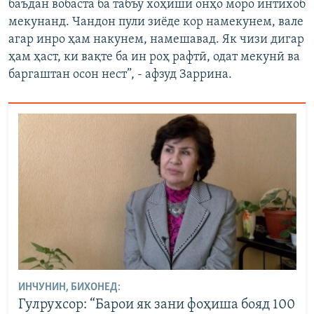
баъдан вобаста ба табъу хоҳиши онҳо моро интихоб
мекунанд. Чандон пули зиёде кор намекунем, вале
агар инро ҳам накунем, намешавад. Як чизи дигар
ҳам ҳаст, ки вақте ба ин роҳ рафтӣ, одат мекунӣ ва
баргаштан осон нест”, - афзуд Заррина.
ИНЧУНИН, БИХОНЕД:
Гулрухсор: “Барои як зани фоҳиша бояд 100