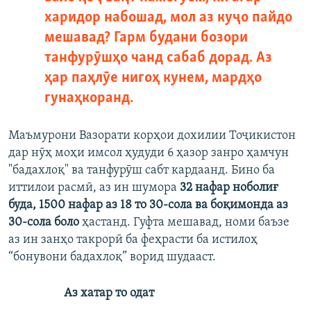
харидор набошад, мол аз куҷо пайдо
мешавад? Гарм будани бозори
танфурӯшҳо чанд сабаб дорад. Аз
ҳар паҳлӯе нигоҳ кунем, мардҳо
гунаҳкоранд.
Маъмурони Вазорати корҳои дохилии Тоҷикистон
дар нӯҳ моҳи имсол ҳудуди 6 ҳазор занро ҳамчун
"бадахлоқ" ва танфурӯш сабт кардаанд. Бино ба
иттилои расмӣ, аз ин шумора
32 нафар ноболиғ
буда, 1500 нафар аз 18 то 30-сола ва боқимонда аз
30-сола боло
ҳастанд. Гуфта мешавад, номи баъзе
аз ин занҳо такрорӣ ба феҳрасти ба истилоҳ
“бонувони бадахлоқ” ворид шудааст.
Аз хатар то одат