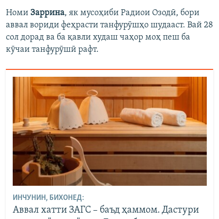
Номи
Заррина
, як мусоҳиби Радиои Озодӣ, бори
аввал вориди феҳрасти танфурӯшҳо шудааст. Вай 28
сол дорад ва ба қавли худаш чаҳор моҳ пеш ба
кӯчаи танфурӯшӣ рафт.
ИНЧУНИН, БИХОНЕД:
Аввал хатти ЗАГС – баъд ҳаммом. Дастури