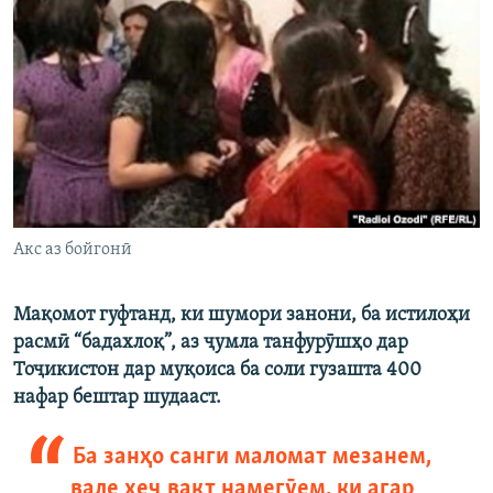
ГУЗОРИШҲОИ РАДИОӢ
Русский
ПАЙГИРӢ КУНЕД
Ҳамаи сомонаҳои RFE/RL
Акс аз бойгонӣ
Мақомот гуфтанд, ки шумори занони, ба истилоҳи
расмӣ “бадахлоқ”, аз ҷумла танфурӯшҳо дар
Тоҷикистон дар муқоиса ба соли гузашта 400
нафар бештар шудааст.
Ба занҳо санги маломат мезанем,
вале ҳеҷ вақт намегӯем, ки агар