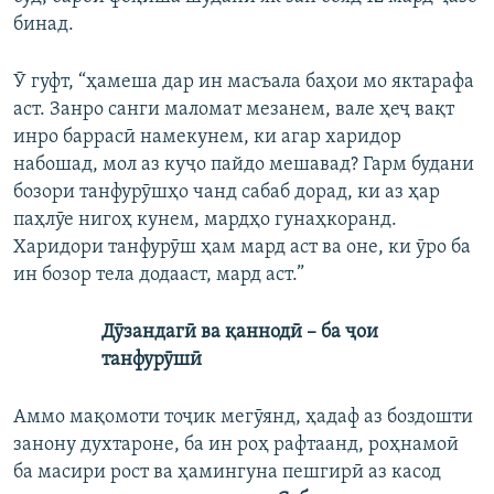
бинад.
Ӯ гуфт, “ҳамеша дар ин масъала баҳои мо яктарафа
аст. Занро санги маломат мезанем, вале ҳеҷ вақт
инро баррасӣ намекунем, ки агар харидор
набошад, мол аз куҷо пайдо мешавад? Гарм будани
бозори танфурӯшҳо чанд сабаб дорад, ки аз ҳар
паҳлӯе нигоҳ кунем, мардҳо гунаҳкоранд.
Харидори танфурӯш ҳам мард аст ва оне, ки ӯро ба
ин бозор тела додааст, мард аст.”
Дӯзандагӣ ва қаннодӣ – ба ҷои
танфурӯшӣ
Аммо мақомоти тоҷик мегӯянд, ҳадаф аз боздошти
занону духтароне, ба ин роҳ рафтаанд, роҳнамоӣ
ба масири рост ва ҳамингуна пешгирӣ аз касод