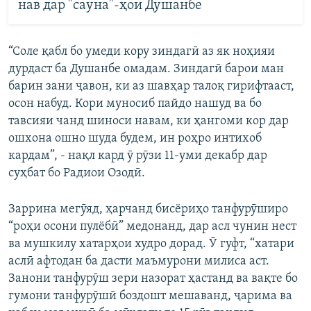
нав дар "сауна"-ҳои Душанбе
“Соле қабл бо умеди кору зиндагӣ аз як ноҳияи
дурдаст ба Душанбе омадам. Зиндагӣ барои ман
барин зани ҷавон, ки аз шавҳар талоқ гирифтааст,
осон набуд. Кори муносиб пайдо нашуд ва бо
тавсияи чанд шиноси навам, ки ҳангоми кор дар
ошхона ошно шуда будем, ин роҳро интихоб
кардам”, - нақл кард ӯ рӯзи 11-уми декабр дар
суҳбат бо Радиои Озодӣ.
Заррина мегӯяд, ҳарчанд бисёриҳо танфурӯширо
“роҳи осони пулёбӣ” медонанд, дар асл чунин нест
ва мушкилу хатарҳои худро дорад. Ӯ гуфт, “хатари
аслӣ афтодан ба дасти маъмурони милиса аст.
Занони танфурӯш зери назорат ҳастанд ва вақте бо
гумони танфурӯшӣ боздошт мешаванд, ҷарима ва