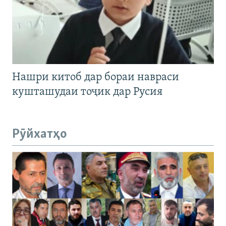
Нашри китоб дар бораи навраси
кушташудаи тоҷик дар Русия
Рӯйхатҳо