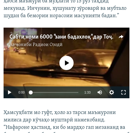
ҳабси маъмурӣ ба мӯҳлати то 15 рӯз таҳдид
мекунад. Инчунин, хушунату зӯроварӣ ва мубтало
шудан ба бемории норасоии масунияти бадан.”
Сабти номи 6000 "зани бадахлоқ" дар Тоҷикистон.
Аз ҷониби
Радиои Озодӣ
Феълан кор намекунад
0:00
1:33
Ҳамсуҳбати мо гуфт, ҳоло аз тарси маъмурони
милиса дар кӯчаҳо муштарӣ намекобанд.
“Нафароне ҳастанд, ки бо мардҳо гап мезананд ва