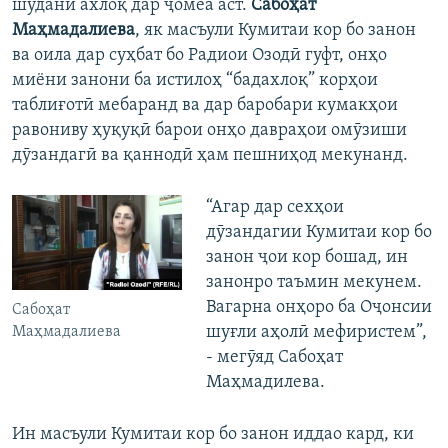
шудани ахлоқ дар ҷомеа аст.
Сабоҳат
Маҳмадалиева
, як масъули Кумитаи кор бо занон
ва оила дар суҳбат бо Радиои Озодӣ гуфт, онҳо
миёни занони ба истилоҳ “бадахлоқ” корҳои
таблиғотӣ мебаранд ва дар баробари кумакҳои
равониву ҳуқуқӣ барои онҳо давраҳои омӯзиши
дӯзандагӣ ва қаннодӣ ҳам пешниҳод мекунанд.
“Агар дар сехҳои
дӯзандагии Кумитаи кор бо
занон ҷои кор бошад, ин
занонро таъмин мекунем.
Вагарна онҳоро ба Оҷонсии
Сабоҳат
шуғли аҳолӣ мефиристем”,
Маҳмадалиева
- мегӯяд Сабоҳат
Маҳмадилева.
Ин масъули Кумитаи кор бо занон иддао кард, ки