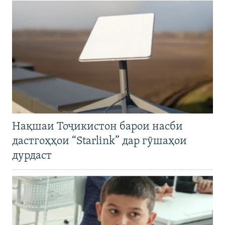
Нақшаи Тоҷикистон барои насби
дастгоҳҳои “Starlink” дар гӯшаҳои
дурдаст