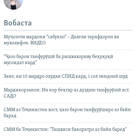
Вобаста
Муҷозоти мардони “сабукпо” – Далели тарафдорон ва
мухолифон. ВИДЕО
“Ҷазо барои танфурӯшӣ ба ришвахориву беҳуқуқӣ
мусоидат кард”
Зане, ки 10 мардро олудаи СПИД кард, 1 сол зиндонӣ шуд
Мардикорзанон: Ин кор беҳтар аз дуздию танфурӯшӣ аст.
САДО
СММ аз Тоҷикистон хост, ҷазо барои танфурӯширо аз байн
барад
СММ ба Тоҷикистон: "Ташхиси бакоратро аз байн баред"