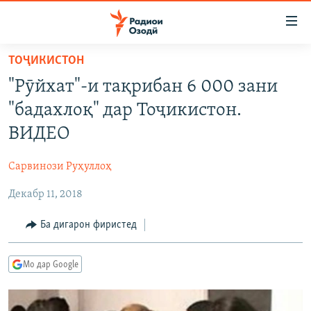
Пайвандҳои
дастрасӣ
Ҷаҳиш
ТОҶИКИСТОН
ба
ГӮШАҲО
"Рӯйхат"-и тақрибан 6 000 зани
мояи
ГАПИ ОЗОД
СИЁСАТ
аслӣ
"бадахлоқ" дар Тоҷикистон.
РӮЗГОРИ МУҲОҶИР
Ҷаҳиш
ИҚТИСОД
ВИДЕО
ба
САЛОМ, ХОҲАР
ҶОМЕА
феҳристи
Сарвинози Руҳуллоҳ
ТАҲҚИҚОТ
ҚАЗИЯИ "КРОКУС"
аслӣ
Ҷаҳиш
Декабр 11, 2018
ҶАНГ ДАР УКРАИНА
ОСИЁИ МАРКАЗӢ
ба
НАЗАРИ МАРДУМ
ФАРҲАНГ
Ба дигарон фиристед
ҷустор
ЧАНДРАСОНАӢ
МЕҲМОНИ ОЗОДӢ
БЛОГИСТОН
Мо дар Google
РӮЙХАТҲО
ВАРЗИШ
ОЗОДӢ ОНЛАЙН
ВИДЕО
КИТОБҲОИ ОЗОДӢ
НИГОРИСТОН