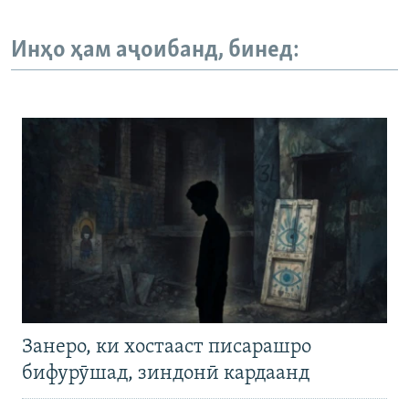
Инҳо ҳам аҷоибанд, бинед:
Занеро, ки хостааст писарашро
бифурӯшад, зиндонӣ кардаанд