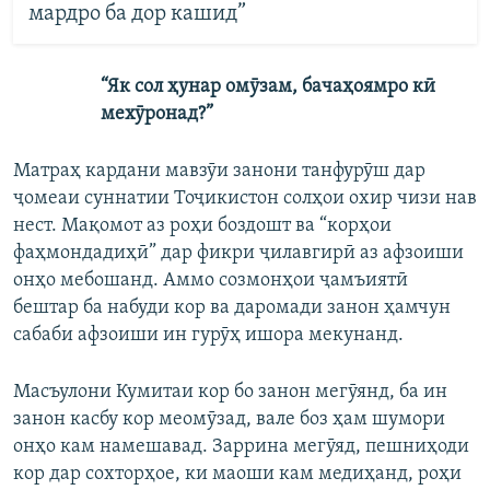
мардро ба дор кашид”
“Як сол ҳунар омӯзам, бачаҳоямро кӣ
мехӯронад?”
Матраҳ кардани мавзӯи занони танфурӯш дар
ҷомеаи суннатии Тоҷикистон солҳои охир чизи нав
нест. Мақомот аз роҳи боздошт ва “корҳои
фаҳмондадиҳӣ” дар фикри ҷилавгирӣ аз афзоиши
онҳо мебошанд. Аммо созмонҳои ҷамъиятӣ
бештар ба набуди кор ва даромади занон ҳамчун
сабаби афзоиши ин гурӯҳ ишора мекунанд.
Масъулони Кумитаи кор бо занон мегӯянд, ба ин
занон касбу кор меомӯзад, вале боз ҳам шумори
онҳо кам намешавад. Заррина мегӯяд, пешниҳоди
кор дар сохторҳое, ки маоши кам медиҳанд, роҳи