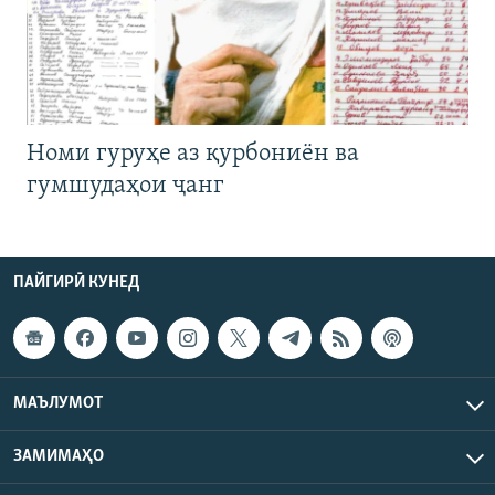
Номи гуруҳе аз қурбониён ва
гумшудаҳои ҷанг
ПАЙГИРӢ КУНЕД
МАЪЛУМОТ
ЗАМИМАҲО