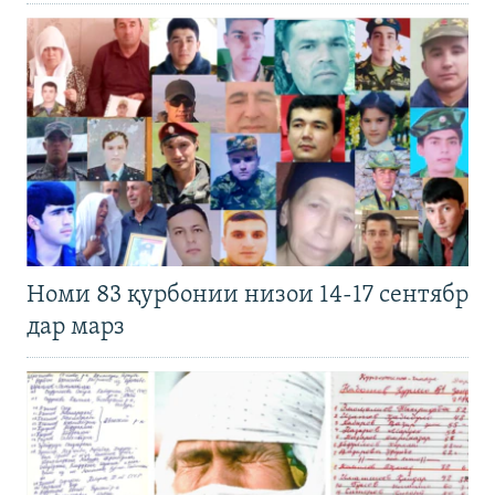
Номи 83 қурбонии низои 14-17 сентябр
дар марз