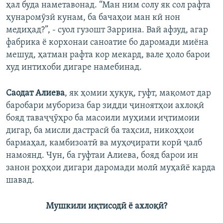
ҳал буда наметавонад. “Ман ним солу як сол рафта
ҳунаромӯзӣ кунам, ба бачаҳои ман кӣ нон
медиҳад?”, - суол гузошт Заррина. Вай афзуд, агар
фабрика ё корхонаи саноатие бо даромади миёна
мешуд, ҳатман рафта кор мекард, вале ҳоло барои
худ интихоби дигаре намебинад.
Саодат Алиева
, як ҳомии ҳуқуқ, гуфт, мақомот дар
баробари мубориза бар зидди ҷиноятҳои ахлоқӣ
бояд таваҷҷӯҳро ба масоили муҳими иҷтимоии
дигар, ба мисли дастрасӣ ба таҳсил, никоҳҳои
бармаҳал, камбизоатӣ ва муҳоҷирати корӣ ҷалб
намоянд. Чун, ба гуфтаи Алиева, бояд барои ин
занон роҳҳои дигари даромади молӣ муҳайё карда
шавад.
Мушкили иқтисодӣ ё ахлоқӣ?