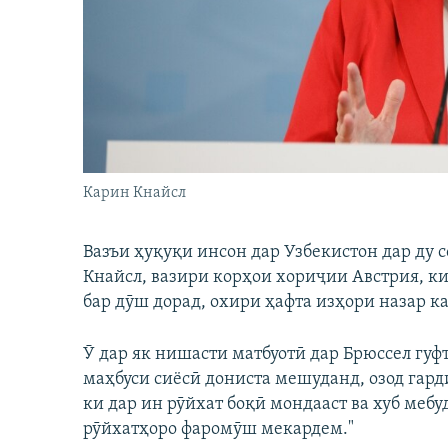
ГУЗОРИШҲОИ РАДИОӢ
Карин Кнайсл
Вазъи ҳуқуқи инсон дар Узбекистон дар ду с
Кнайсл, вазири корҳои хориҷии Австрия, к
бар дӯш дорад, охири ҳафта изҳори назар ка
Ӯ дар як нишасти матбуотӣ дар Брюссел гуф
маҳбуси сиёсӣ дониста мешуданд, озод гар
ки дар ин рӯйхат боқӣ мондааст ва хуб мебу
рӯйхатҳоро фаромӯш мекардем."