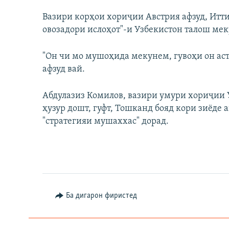
Вазири корҳои хориҷии Австрия афзуд, Итт
овозадори ислоҳот"-и Узбекистон талош мек
"Он чи мо мушоҳида мекунем, гувоҳи он аст, 
афзуд вай.
Абдулазиз Комилов, вазири умури хориҷии 
ҳузур дошт, гуфт, Тошканд бояд кори зиёде
"стратегияи мушаххас" дорад.
Ба дигарон фиристед