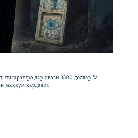
ст, писарашро дар ивази 3300 доллар ба
он маҳкум кардааст.