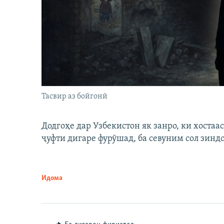
Тасвир аз бойгонӣ
Додгоҳе дар Узбекистон як занро, ки хостаа
ҷуфти дигаре фурӯшад, ба севуним сол зинд
Идома