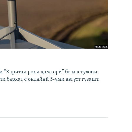
и “Харитаи роҳи ҳамкорӣ” бо масъулони
ти бархат ё онлайнӣ 5-уми август гузашт.