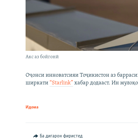
Акс аз бойгонӣ
Оҷонси инноватсияи Тоҷикистон аз барраси
ширкати
“Starlink”
хабар додааст. Ин мулоқо
Идома
Ба дигарон фиристед