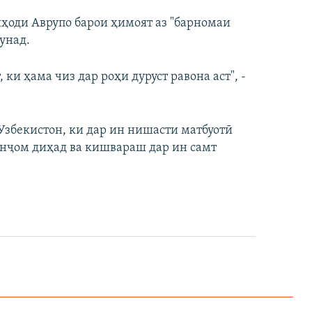
иҳоди Аврупо барои ҳимоят аз "барномаи
унад.
ки ҳама чиз дар роҳи дуруст равона аст", -
Узбекистон, ки дар ин нишасти матбуотӣ
 анҷом диҳад ва кишвараш дар ин самт