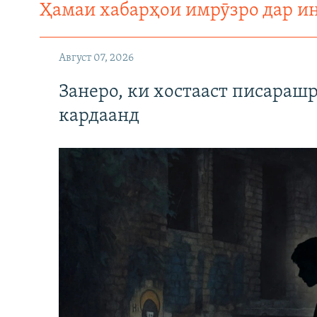
Ҳамаи хабарҳои имрӯзро дар и
Август 07, 2026
Занеро, ки хостааст писараш
кардаанд