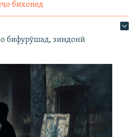
нҷо бихонед
ро бифурӯшад, зиндонӣ