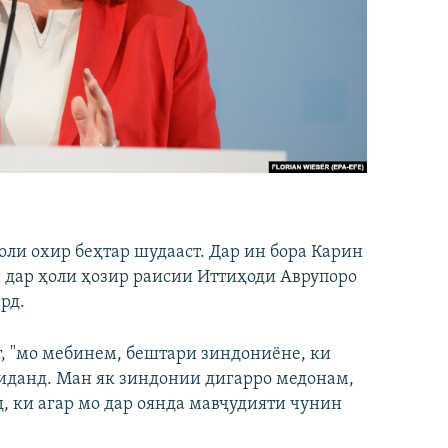
оли охир беҳтар шудааст. Дар ин бора Карин
и дар ҳоли ҳозир раисии Иттиҳоди Аврупоро
рд.
т, "мо мебинем, бештари зиндониёне, ки
диданд. Ман як зиндонии дигарро медонам,
д, ки агар мо дар оянда мавҷудияти чунин