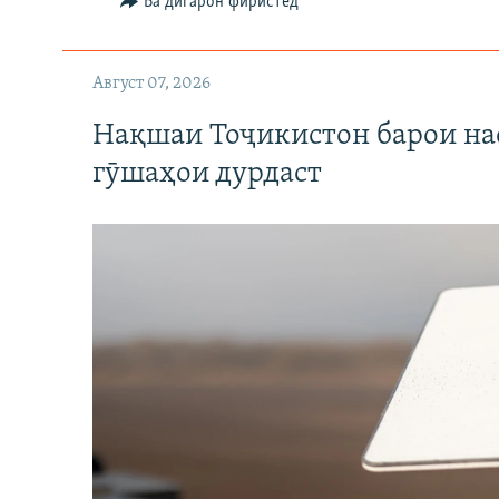
Ба дигарон фиристед
Август 07, 2026
Нақшаи Тоҷикистон барои нас
гӯшаҳои дурдаст