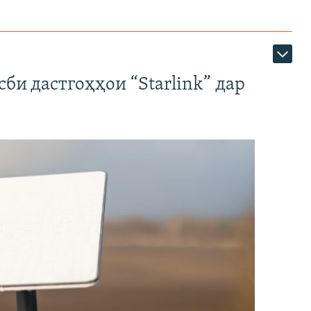
би дастгоҳҳои “Starlink” дар