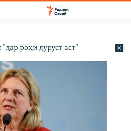
"дар роҳи дуруст аст"