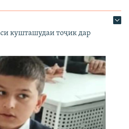
аси кушташудаи тоҷик дар