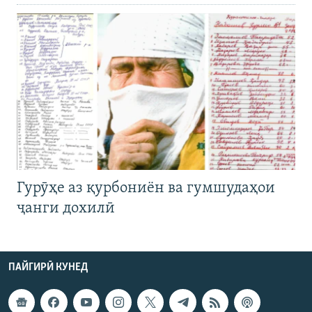
Гурӯҳе аз қурбониён ва гумшудаҳои
ҷанги дохилӣ
ПАЙГИРӢ КУНЕД