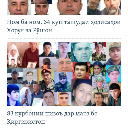
Ном ба ном. 34 кушташудаи ҳодисаҳои
Хоруғ ва Рӯшон
83 қурбонии низоъ дар марз бо
Қирғизистон