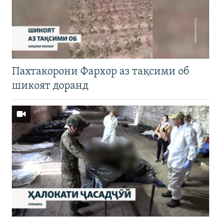
Пахтакорони Фархор аз тақсими об
шикоят доранд