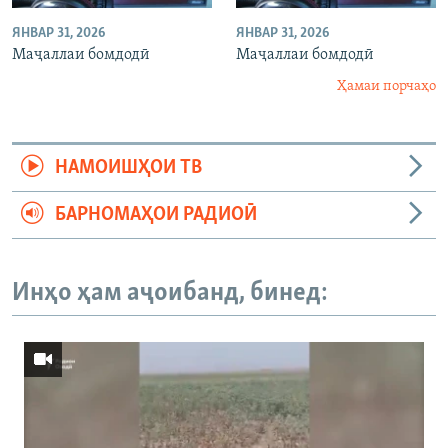
ЯНВАР 31, 2026
ЯНВАР 31, 2026
Маҷаллаи бомдодӣ
Маҷаллаи бомдодӣ
Ҳамаи порчаҳо
НАМОИШҲОИ ТВ
БАРНОМАҲОИ РАДИОӢ
Инҳо ҳам аҷоибанд, бинед: