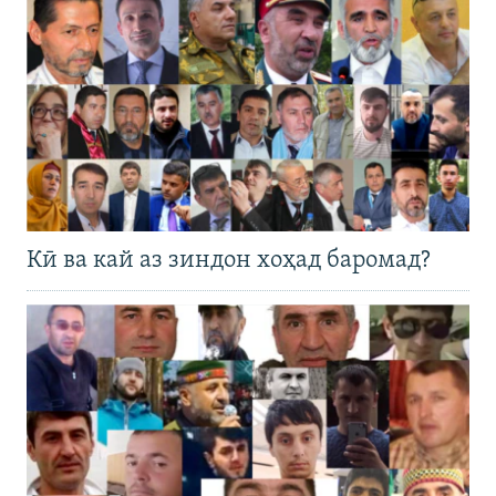
Кӣ ва кай аз зиндон хоҳад баромад?