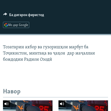
ГУЗОРИШҲОИ РАДИОӢ
Русский
Ба дигарон фиристед
ПАЙГИРӢ КУНЕД
Мо дар Google
Тозатарин ахбор ва гузоришҳои марбут ба
Тоҷикистон, минтақа ва ҷаҳон дар маҷаллаи
Ҳамаи сомонаҳои RFE/RL
бомдодии Радиои Озодӣ
Навор