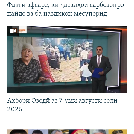
Фавти афсаре, ки ҷасадҳои сарбозонро
пайдо ва ба наздикон месупорид
Ахбори Озодӣ аз 7-уми августи соли
2026