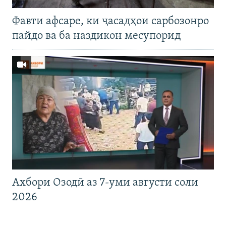
Фавти афсаре, ки ҷасадҳои сарбозонро
пайдо ва ба наздикон месупорид
Ахбори Озодӣ аз 7-уми августи соли
2026