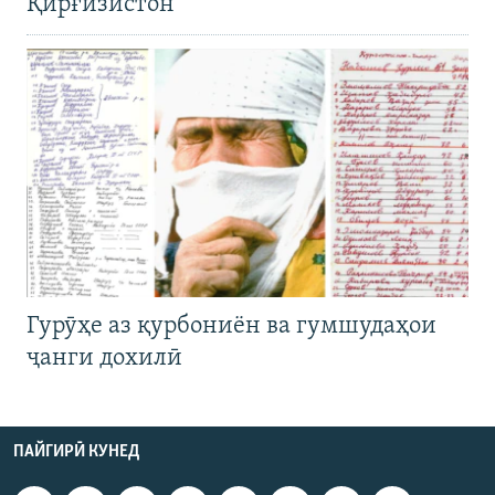
Қирғизистон
Гурӯҳе аз қурбониён ва гумшудаҳои
ҷанги дохилӣ
ПАЙГИРӢ КУНЕД