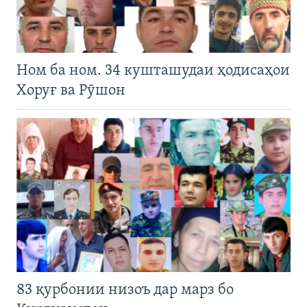
Ном ба ном. 34 кушташудаи ҳодисаҳои
Хоруғ ва Рӯшон
83 қурбонии низоъ дар марз бо