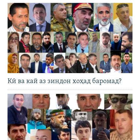
Кӣ ва кай аз зиндон хоҳад баромад?