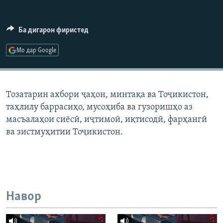
ГУЗОРИШҲОИ РАДИОӢ
Русский
Ба дигарон фиристед
ПАЙГИРӢ КУНЕД
Мо дар Google
Тозатарин ахбори ҷаҳон, минтақа ва Тоҷикистон,
таҳлилу баррасиҳо, мусоҳиба ва гузоришҳо аз
Ҳамаи сомонаҳои RFE/RL
масъалаҳои сиёсӣ, иҷтимоӣ, иқтисодӣ, фарҳангӣ
ва зистмуҳитии Тоҷикистон.
Навор