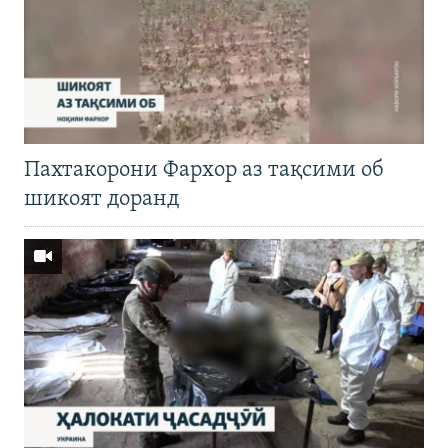
Пахтакорони Фархор аз тақсими об
шикоят доранд