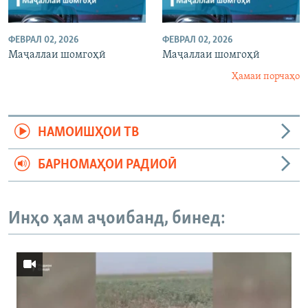
ФЕВРАЛ 02, 2026
ФЕВРАЛ 02, 2026
Маҷаллаи шомгоҳӣ
Маҷаллаи шомгоҳӣ
Ҳамаи порчаҳо
НАМОИШҲОИ ТВ
БАРНОМАҲОИ РАДИОӢ
Инҳо ҳам аҷоибанд, бинед: