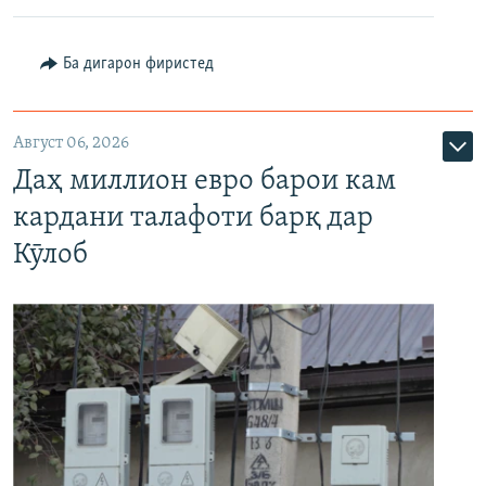
Ба дигарон фиристед
Август 06, 2026
Даҳ миллион евро барои кам
кардани талафоти барқ дар
Кӯлоб