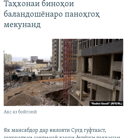
Таҳхонаи биноҳои
баландошёнаро паноҳгоҳ
мекунанд
Акс аз бойгонӣ
Як мансабдор дар вилояти Суғд гуфтааст,