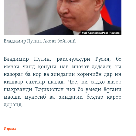
Владимир Путин. Акс аз бойгонӣ
Владимир Путин, раисҷумҳури Русия, бо
имзои чанд қонуни нав иҷозат додааст, ки
назорат ба кор ва зиндагии хориҷиён дар ин
кишвар сахттар шавад. Ҷое, ки садҳо ҳазор
шаҳрванди Тоҷикистон низ бо умеди ёфтани
маоши муносиб ва зиндагии беҳтар қарор
доранд.
Идома