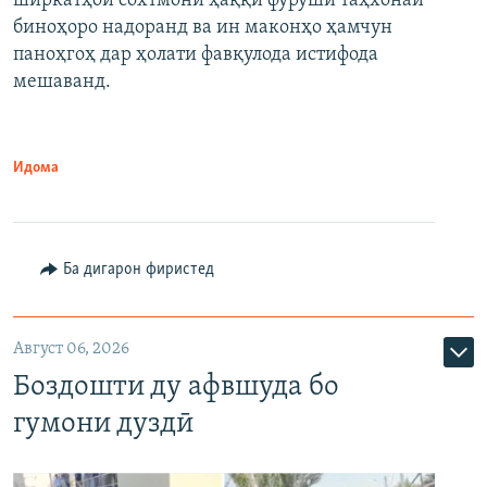
ширкатҳои сохтмонӣ ҳаққи фурӯши таҳхонаи
биноҳоро надоранд ва ин маконҳо ҳамчун
паноҳгоҳ дар ҳолати фавқулода истифода
мешаванд.
Идома
Ба дигарон фиристед
Август 06, 2026
Боздошти ду афвшуда бо
гумони дуздӣ