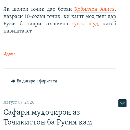
Як шоири тоҷик дар бораи
Қобилҷон Алиев
,
навраси 10-солаи тоҷик, ки ҳашт моҳ пеш дар
Русия ба таври ваҳшиёна
кушта шуд
, китоб
навиштааст.
Идома
Ба дигарон фиристед
Август 07, 2026
Сафари муҳоҷирон аз
Тоҷикистон ба Русия кам