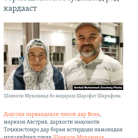
кардааст
Шавкати Муҳаммад бо модараш Шарофат Шарифова
Додгоҳи парвандаҳои ҷиноӣ дар Вена
,
маркази Австрия, дархости мақомоти
Тоҷикистонро дар бораи истирдоди намояндаи
мухолифини тоҷик
Шавкати Муҳаммад