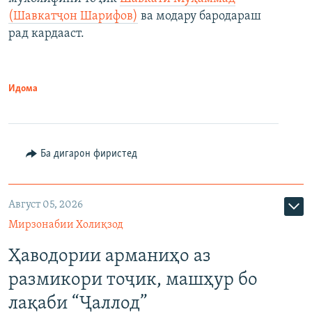
(Шавкатҷон Шарифов)
ва модару бародараш
рад кардааст.
Идома
Ба дигарон фиристед
Август 05, 2026
Мирзонабии Холиқзод
Ҳаводории арманиҳо аз
размикори тоҷик, машҳур бо
лақаби “Ҷаллод”