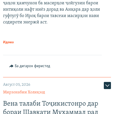
ҷаҳон ҳамчунон ба масирҳои ҷойгузин барои
интиқоли нафт ниёз дорад ва Анқара дар ҳоли
гуфтугӯ бо Ироқ барои тавсеаи масирҳои нави
содироти энержӣ аст.
Идома
Ба дигарон фиристед
Август 05, 2026
Мирзонабии Холиқзод
Вена талаби Тоҷикистонро дар
бораи Шавкати Муҳаммад рад