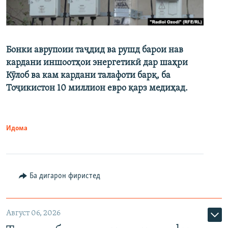
Бонки аврупоии таҷдид ва рушд барои нав
кардани иншоотҳои энергетикӣ дар шаҳри
Кӯлоб ва кам кардани талафоти барқ, ба
Тоҷикистон 10 миллион евро қарз медиҳад.
Идома
Ба дигарон фиристед
Август 06, 2026