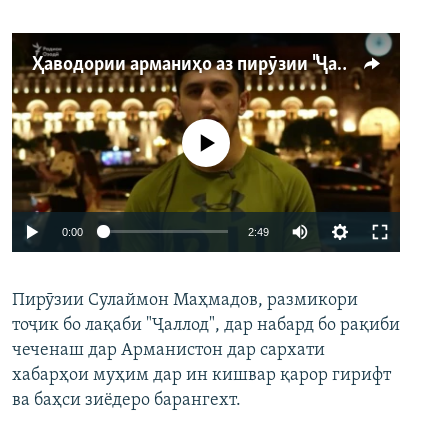
Ҳаводории арманиҳо аз пирӯзии "Ҷаллод"-и тоҷик
Феълан кор намекунад
Auto
0:00
2:49
240p
Пирӯзии Сулаймон Маҳмадов, размикори
360p
тоҷик бо лақаби "Ҷаллод", дар набард бо рақиби
480p
Auto
240p
360p
480p
чеченаш дар Арманистон дар сархати
720p
хабарҳои муҳим дар ин кишвар қарор гирифт
720p
1080p
ва баҳси зиёдеро барангехт.
1080p