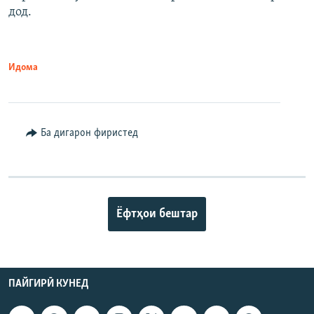
дод.
Идома
Ба дигарон фиристед
Ёфтҳои бештар
ПАЙГИРӢ КУНЕД