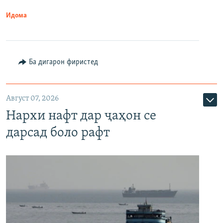
Идома
Ба дигарон фиристед
Август 07, 2026
Нархи нафт дар ҷаҳон се
дарсад боло рафт