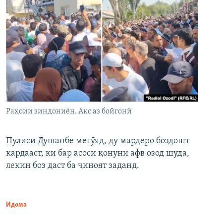
Раҳоии зиндониён. Акс аз бойгонӣ
Пулиси Душанбе мегӯяд, ду мардеро боздошт
кардааст, ки бар асоси қонуни афв озод шуда,
лекин боз даст ба ҷиноят заданд.
Идома