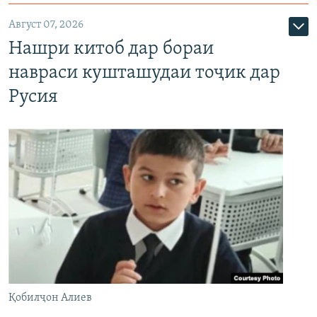
Август 07, 2026
Нашри китоб дар бораи
навраси кушташудаи тоҷик дар
Русия
Қобилҷон Алиев