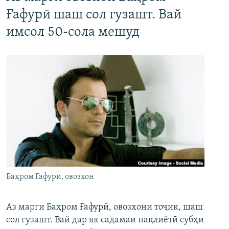
Ғафурӣ шаш сол гузашт. Вай
имсол 50-сола мешуд
Баҳром Ғафурӣ, овозхон
Аз марги Баҳром Ғафурӣ, овозхони тоҷик, шаш
сол гузашт. Вай дар як садамаи нақлиётӣ субҳи