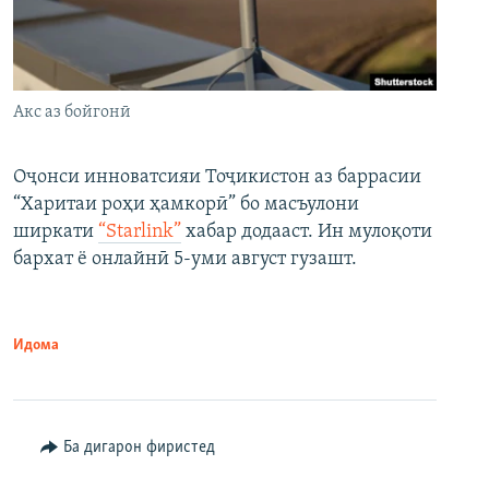
Акс аз бойгонӣ
Оҷонси инноватсияи Тоҷикистон аз баррасии
“Харитаи роҳи ҳамкорӣ” бо масъулони
ширкати
“Starlink”
хабар додааст. Ин мулоқоти
бархат ё онлайнӣ 5-уми август гузашт.
Идома
Ба дигарон фиристед