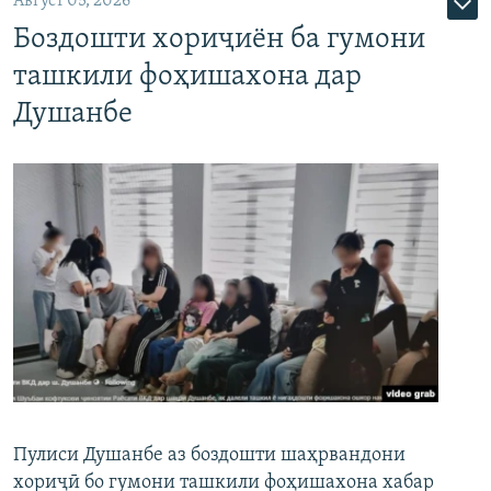
Август 05, 2026
Боздошти хориҷиён ба гумони
ташкили фоҳишахона дар
Душанбе
Пулиси Душанбе аз боздошти шаҳрвандони
хориҷӣ бо гумони ташкили фоҳишахона хабар