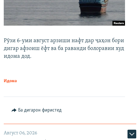
Рӯзи 6-уми август арзиши нафт дар ҷаҳон бори
дигар афзоиш ёфт ва ба раванди болоравии худ
идома дод.
Идома
Ба дигарон фиристед
Август 06, 2026