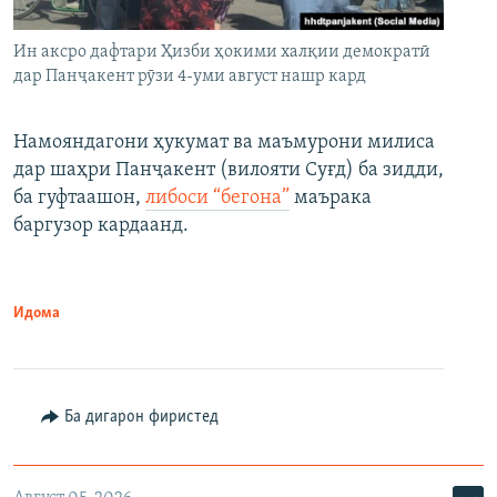
Ин аксро дафтари Ҳизби ҳокими халқии демократӣ
дар Панҷакент рӯзи 4-уми август нашр кард
Намояндагони ҳукумат ва маъмурони милиса
дар шаҳри Панҷакент (вилояти Суғд) ба зидди,
ба гуфтаашон,
либоси “бегона”
маърака
баргузор кардаанд.
Идома
Ба дигарон фиристед