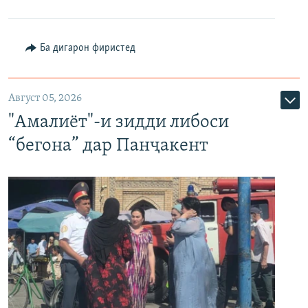
Ба дигарон фиристед
Август 05, 2026
"Амалиёт"-и зидди либоси
“бегона” дар Панҷакент