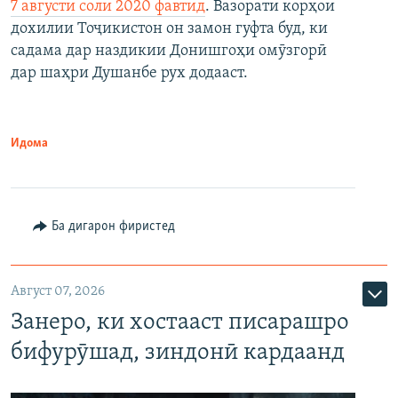
7 августи соли 2020 фавтид
. Вазорати корҳои
дохилии Тоҷикистон он замон гуфта буд, ки
садама дар наздикии Донишгоҳи омӯзгорӣ
дар шаҳри Душанбе рух додааст.
Идома
Ба дигарон фиристед
Август 07, 2026
Занеро, ки хостааст писарашро
бифурӯшад, зиндонӣ кардаанд