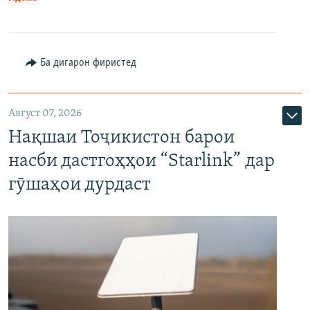
Ба дигарон фиристед
Август 07, 2026
Нақшаи Тоҷикистон барои
насби дастгоҳҳои “Starlink” дар
гӯшаҳои дурдаст