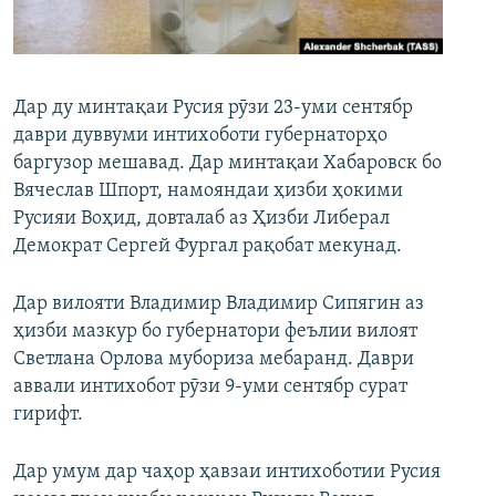
ГУЗОРИШҲОИ РАДИОӢ
Русский
ПАЙГИРӢ КУНЕД
Дар ду минтақаи Русия рӯзи 23-уми сентябр
даври дуввуми интихоботи губернаторҳо
баргузор мешавад. Дар минтақаи Хабаровск бо
Вячеслав Шпорт, намояндаи ҳизби ҳокими
Русияи Воҳид, довталаб аз Ҳизби Либерал
Демократ Сергей Фургал рақобат мекунад.
Ҳамаи сомонаҳои RFE/RL
Дар вилояти Владимир Владимир Сипягин аз
ҳизби мазкур бо губернатори феълии вилоят
Светлана Орлова мубориза мебаранд. Даври
аввали интихобот рӯзи 9-уми сентябр сурат
гирифт.
Дар умум дар чаҳор ҳавзаи интихоботии Русия