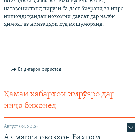
номзадҳои ҳизби ҳокими Русияи Воҳид
натавонистанд пирӯзӣ ба даст биёранд ва инро
нишондиҳандаи нокомии давлат дар ҷалби
ҳимоят аз номзадҳои худ мешуморанд.
Ба дигарон фиристед
Ҳамаи хабарҳои имрӯзро дар
инҷо бихонед
Август 08, 2026
Аз марги овозхон Баҳром