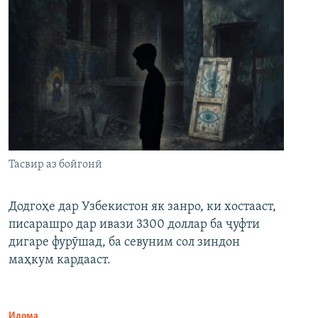
Тасвир аз бойгонӣ
Додгоҳе дар Узбекистон як занро, ки хостааст,
писарашро дар ивази 3300 доллар ба ҷуфти
дигаре фурӯшад, ба севуним сол зиндон
маҳкум кардааст.
Идома