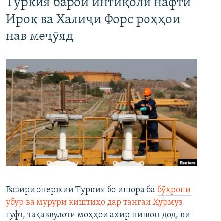
Туркия барои интиқоли нафти
Ироқ ва Халиҷи Форс роҳҳои
нав меҷӯяд
Вазири энержии Туркия бо ишора ба
бӯҳрони
убур ва мурури киштиҳо дар тангаи Ҳурмуз
гуфт, таҳаввулоти моҳҳои ахир нишон дод, ки